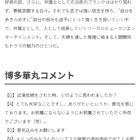
好奇の目、さらに、弁護士としての16年のブランクははかり知れ
ず、悪戦苦闘する日々。それでも杏子は強い信念を持ち、“自分を
あきらめずに”自分の弱みも逆手にとって強く生き抜いていく中
で、弁護士として、人として成長していくリーガルヒューマンエン
ターテインメント。そして、夫婦を通した複雑に絡まる人間関係
もドラマの魅力のひとつだ。
博多華丸コメント
【Q】出演依頼をされた時、どのように思われましたか？
【A】とても光栄なことですし、ありがたいというか、責任を感じ
ております。お邪魔にならないようにお邪魔させていただく所存
でございます（笑）。
【Q】意気込みをお願いします
【A】メインのみなさんのシリアスな場面の途中途中で出てくる感