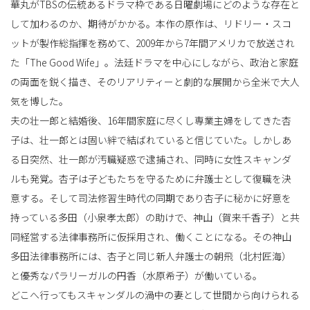
華丸がTBSの伝統あるドラマ枠である日曜劇場にどのような存在と
して加わるのか、期待がかかる。本作の原作は、リドリー・スコ
ットが製作総指揮を務めて、2009年から7年間アメリカで放送され
た「The Good Wife」。法廷ドラマを中心にしながら、政治と家庭
の両面を鋭く描き、そのリアリティーと劇的な展開から全米で大人
気を博した。
夫の壮一郎と結婚後、16年間家庭に尽くし専業主婦をしてきた杏
子は、壮一郎とは固い絆で結ばれていると信じていた。しかしあ
る日突然、壮一郎が汚職疑惑で逮捕され、同時に女性スキャンダ
ルも発覚。杏子は子どもたちを守るために弁護士として復職を決
意する。そして司法修習生時代の同期であり杏子に秘かに好意を
持っている多田（小泉孝太郎）の助けで、神山（賀来千香子）と共
同経営する法律事務所に仮採用され、働くことになる。その神山
多田法律事務所には、杏子と同じ新人弁護士の朝飛（北村匠海）
と優秀なパラリーガルの円香（水原希子）が働いている。
どこへ行ってもスキャンダルの渦中の妻として世間から向けられる