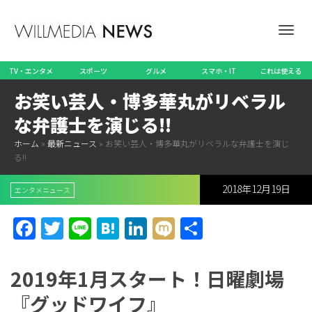
ナ
TV・エンタメ
スポーツ
グルメ
スマホ・IT
これは使える
お笑い芸人・博多華丸がリベラル
ビ
な弁護士を演じる!!
ホーム
»
最新ニュース
»
お笑い芸人・博多華丸がリベラルな弁護士を演じ
る!!
ゲ
2018年12月19日
エンタメニュース
Facebook
Twitter
Line
Hatena
LinkedIn
Mixi
共
ー
有
2019年1月スタート！日曜劇場
『グッドワイフ』
シ