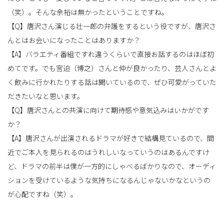
（笑）。そんな余裕は無かったということですね。
【Q】唐沢さん演じる壮一郎の弁護をするという役ですが、唐沢さ
んとはお会いになったことはありますか？
【A】バラエティ番組ですれ違うくらいで直接お話するのはほぼ初
めてです。でも宮迫（博之）さんと仲が良かったり、芸人さんとよ
く飲みに行かれたりする話は聞いているので、ぜひ可愛がっていた
だきたいなと思います。
【Q】唐沢さんとの共演に向けて期待感や意気込みはいかがです
か？
【A】唐沢さんが出演されるドラマが好きで結構見ているので、間
近でご本人を見られるのはうれしいなっていうのはあるんですけ
ど、ドラマの前半は僕が一方的にしゃべるばかりなので、オーディ
ションを受けているような気持ちになるんじゃないかなというの
が心配ですね（笑）。