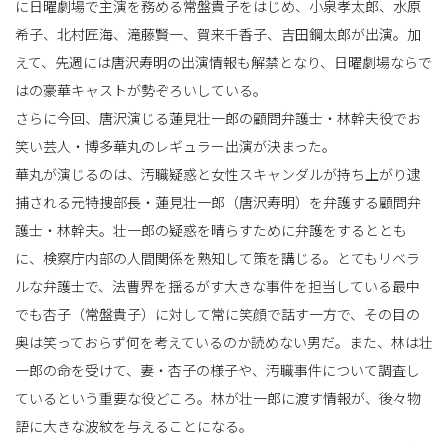
に日曜劇場で主演を務める常盤貴子をはじめ、小泉孝太郎、水原
希子、北村匠海、滝藤賢一、賀来千香子、吉田鋼太郎が出演。加
えて、先週には唐沢寿明の出演情報も解禁となり、日曜劇場ならで
替
はの豪華キャストが勢ぞろいしている。
さらに今回、唐沢演じる蓮見壮一郎の顧問弁護士・林幹夫役でお
笑い芸人・博多華丸のレギュラー出演が決まった。
え
華丸が演じるのは、汚職疑惑と女性スキャンダルが持ち上がり逮
捕される元特捜部長・蓮見壮一郎（唐沢寿明）を弁護する顧問弁
護士・林幹夫。壮一郎の疑惑を晴らすために弁護をするととも
に、検察庁内部の人間関係を熟知して策を講じる。とてもリベラ
ルな弁護士で、法曹界を揺るがす大きな事件を担当している最中
でも杏子（常盤貴子）に対して常に笑顔で話す一方で、その目の
奥は笑っておらず何を考えているのか読めない男だ。また、林は壮
一郎の命を受けて、妻・杏子の様子や、汚職事件について調査し
ているという重要な役どころ。林が壮一郎に渡す情報が、後々物
語に大きな波紋を与えることになる。