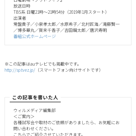
放送日時
TBS系 日曜21時～21時54分（2019年1月スタート）
出演者
常盤貴子／小泉孝太郎／水原希子／北村匠海／滝藤賢一
／博多華丸／賀来千香子／吉田鋼太郎／唐沢寿明
番組公式ホームページ
※この記事はauテレビでも掲載中です。
http://sp.tvez.jp/
（スマートフォン向けサイトです）
この記事を書いた人
ウィルメディア編集部
＜ご案内＞
各種試写会や取材のご依頼がありましたら、お気軽にお
問い合わせください。
こちらでご紹介させていただきます。