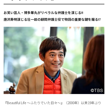
お笑い芸人・博多華丸がリベラルな弁護士を演じる!!
ョ
唐沢寿明演じる壮一郎の顧問弁護士役で物語の重要な鍵を握る!?
ン
を
切
り
『Beautiful Life ～ふたりでいた日々～』（2000年）以来19年ぶり