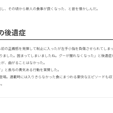
出し、その頃から新人の食事が良くなった、と昔を懐かしんだ。
の後遺症
ち前の正義感を発揮して制止に入ったが左手小指を負傷させられてしま
なりました。固まってしまいましたね。グーが握れなくなった」と後遺症
たが、曲がることはなかった。
す」と長与の勇気ある行動を賞賛した。
が登場。連載時には入りきらなかった食にまつわる豪快なエピソードも収
る。