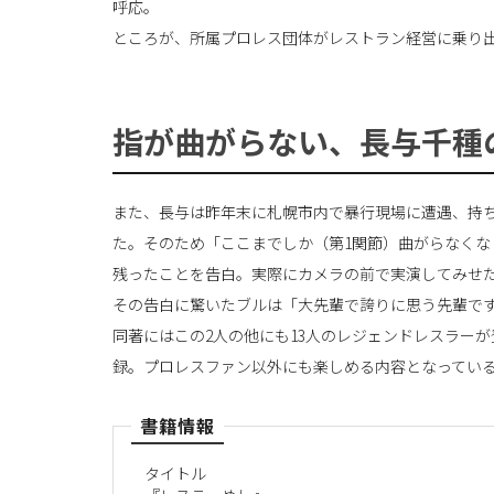
呼応。
ところが、所属プロレス団体がレストラン経営に乗り
指が曲がらない、長与千種
また、長与は昨年末に札幌市内で暴行現場に遭遇、持
た。そのため「ここまでしか（第1関節）曲がらなく
残ったことを告白。実際にカメラの前で実演してみせ
その告白に驚いたブルは「大先輩で誇りに思う先輩で
同著にはこの2人の他にも13人のレジェンドレスラー
録。プロレスファン以外にも楽しめる内容となってい
書籍情報
タイトル