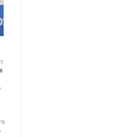
て
著
ち
がな
も