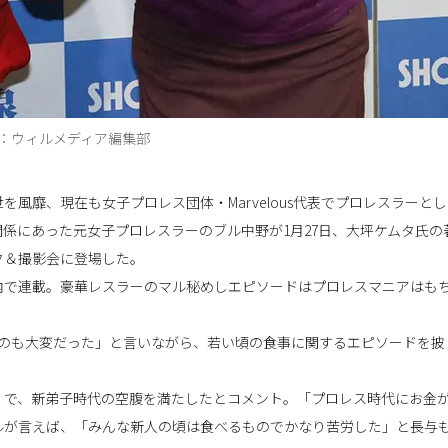
：ウィルメディア編集部
風靡、現在も女子プロレス団体・Marvelous代表でプロレスラーとし
係にあった元女子プロレスラーのブル中野が1月27日、大坪ケムタ氏の
ク＆撮影会に登場した。
内で連載。豪華レスラーのマル秘めしエピソードはプロレスマニアはも
すのも大変だった」と言いながら、若い頃の食事に関するエピソードを披
」で、新弟子時代の空腹を満たしたとコメント。「プロレス時代にお金
ルが言えば、「みんな新人の頃は食べるものでかなり苦労した」と長与