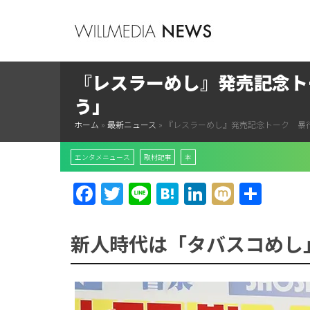
『レスラーめし』発売記念ト
う」
ホーム
»
最新ニュース
»
『レスラーめし』発売記念トーク 暴
エンタメニュース
取材記事
本
Facebook
Twitter
Line
Hatena
LinkedIn
Mixi
共
有
新人時代は「タバスコめし