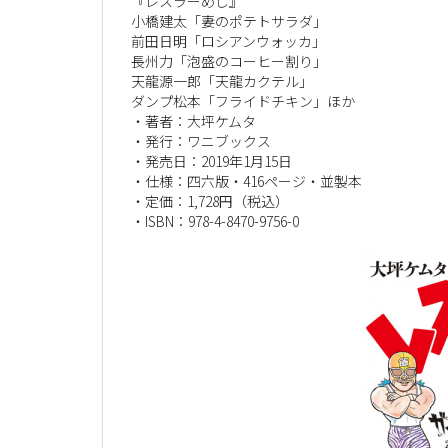
『レスラーめし』
小橋建太「妻のポテトサラダ」
前田日明「ロシアンウォッカ」
長州力「泡盛のコーヒー割り」
天龍源一郎「天龍カクテル」
ダンプ松本「フライドチキン」ほか
・著者：大坪ケムタ
・発行：ワニブックス
・発売日：2019年1月15日
・仕様：四六版・416ページ・並製本
・定価：1,728円（税込）
・ISBN：978-4-8470-9756-0