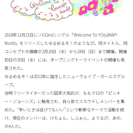
替
2018年11月21日にソロ2ndシングル「Welcome To YO(u)NAP!
World」をリリースしたゆるめるモ！のようなぴ。同タイトル、同
え
コンセプトの個展が2月20日（水）から24日（日）まで開催。開催
初日の20日（水）には、オープニングトークイベントの開催も発
表された。
ゆるめるモ！は2012年に誕生したニューウェイブ・ガールズグル
ープ。
当時フリーライターだった田家大知氏が、ももクロの「ピンキ
ー・ジョーンズ」に触発され、自ら街でスカウトしメンバーを集
めた。“辛いときは逃げてもいい”という斬新なテーマで活動を続
け、現在のメンバーは、けちょん、しふぉん、ようなぴ、あの、
の4人だ。