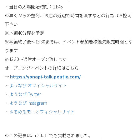
・当日の入場開始時刻：11:45
※早くからの整列、お店の近辺で時間を潰すなどの行為はお控え
下さい
※本編40分程を予定
※本編終了後～13:30までは、イベント参加者様優先販売時間とな
ります
※13:30～通常オープン致します
オープニングイベントの詳細はこちら
→
https://yonapi-talk.peatix.com/
・
ようなぴ オフィシャルサイト
・
ようなぴ Twitter
・
ようなぴ instagram
・
ゆるめるモ！オフィシャルサイト
※この記事はauテレビでも掲載されました。