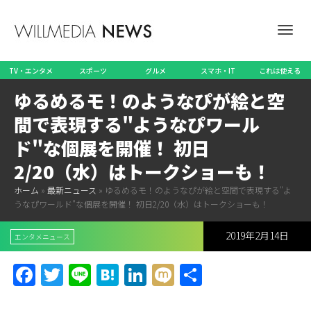
ナ
TV・エンタメ
スポーツ
グルメ
スマホ・IT
これは使える
ゆるめるモ！のようなぴが絵と空
ビ
間で表現する"ようなぴワール
ド"な個展を開催！ 初日
2/20（水）はトークショーも！
ゲ
ホーム
»
最新ニュース
»
ゆるめるモ！のようなぴが絵と空間で表現する"よ
うなぴワールド"な個展を開催！ 初日2/20（水）はトークショーも！
2019年2月14日
ー
エンタメニュース
Facebook
Twitter
Line
Hatena
LinkedIn
Mixi
共
有
シ