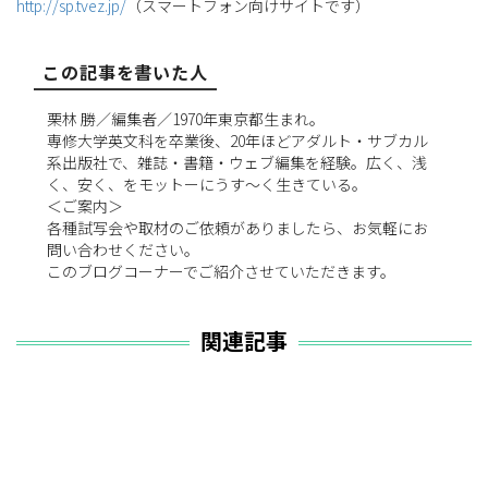
http://sp.tvez.jp/
（スマートフォン向けサイトです）
この記事を書いた人
栗林 勝／編集者／1970年東京都生まれ。
専修大学英文科を卒業後、20年ほどアダルト・サブカル
系出版社で、雑誌・書籍・ウェブ編集を経験。広く、浅
く、安く、をモットーにうす〜く生きている。
＜ご案内＞
各種試写会や取材のご依頼がありましたら、お気軽にお
問い合わせください。
このブログコーナーでご紹介させていただきます。
関連記事