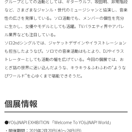
グループとしての活動としては、ギターウルフ、坂田明、非常階段
など、さまざまなジャンル・世代のミュージシャンと協演し、音楽
性の広さを発揮している。ソロ活動でも、メンバーの個性を充分
に生かし、女優やモデルとしても活躍。TVバラエティ界やアパレ
ル業界なども注目している。
ソロ2ndシングルでは、ジャケットデザインやイラストレーション
も担当したようなぴ。ソロでの音楽活動はもとより、DJやイラス
トレーターとしても活動の幅を広げている。今回の個展では、お
とぎ話の世界に迷い込んだような、キラキラ＆ふわふわの“ような
ぴワールド”を心ゆくまで堪能できそうだ。
個展情報
●YO(u)NAPl EXHIBITION 「Welcome To YO(u)NAP! World」
・開催期間：2019年2月20日(水)～24日(日)