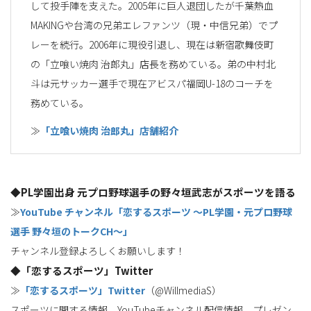
して投手陣を支えた。2005年に巨人退団したが千葉熱血
MAKINGや台湾の兄弟エレファンツ（現・中信兄弟）でプ
レーを続行。2006年に現役引退し、現在は新宿歌舞伎町
の「立喰い焼肉 治郎丸」店長を務めている。弟の中村北
斗は元サッカー選手で現在アビスパ福岡U-18のコーチを
務めている。
≫
「立喰い焼肉 治郎丸」店舗紹介
◆PL学園出身 元プロ野球選手の野々垣武志がスポーツを語る
≫
YouTube チャンネル「恋するスポーツ 〜PL学園・元プロ野球
選手 野々垣のトークCH〜」
チャンネル登録よろしくお願いします！
◆「恋するスポーツ」Twitter
≫
「恋するスポーツ」Twitter
（@WillmediaS）
スポーツに関する情報、YouTubeチャンネル配信情報、プレゼン