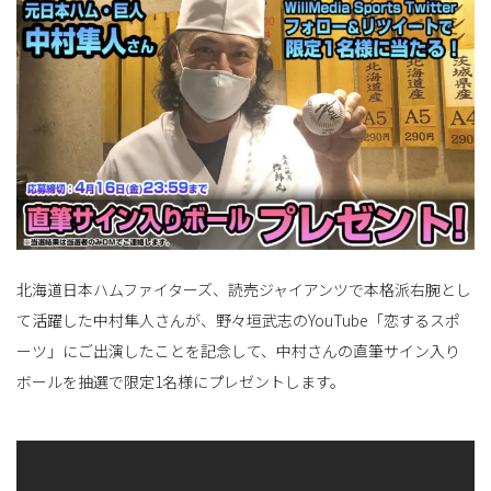
ョ
ン
を
北海道日本ハムファイターズ、読売ジャイアンツで本格派右腕とし
て活躍した中村隼人さんが、野々垣武志のYouTube「恋するスポ
ーツ」にご出演したことを記念して、中村さんの直筆サイン入り
切
ボールを抽選で限定1名様にプレゼントします。
り