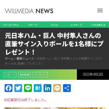
ナ
TV・エンタメ
スポーツ
グルメ
スマホ・IT
これは使える
元日本ハム・巨人 中村隼人さんの
ビ
直筆サイン入りボールを1名様にプ
レゼント！
ホーム
»
最新ニュース
»
元日本ハム・巨人 中村隼人さんの直筆サイン入り
ゲ
ボールを1名様にプレゼント！
2021年4月2日
スポーツ
取材記事
プレゼント
ー
Facebook
Twitter
Line
Hatena
LinkedIn
Mixi
共
有
※応募受付は終了しました。
シ