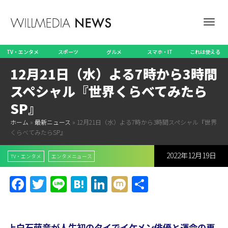
ナ
TV・エンタメ
スポーツ
グルメ
スマホ・IT
これは使える
12月21日（水）よる7時から3時間
ビ
スペシャル『世界くらべてみたら
SP』
ホーム
»
最新ニュース
»
12月21日（水）よる7時から3時間スペシャル『世界
ゲ
くらべてみたらSP』
2022年12月19日
TV・エンタメ
エンタメニュース
ー
Facebook
Twitter
Line
Hatena
LinkedIn
Mixi
共
有
シ
上白石萌音が人生初のタイでイケメン俳優と運命の再