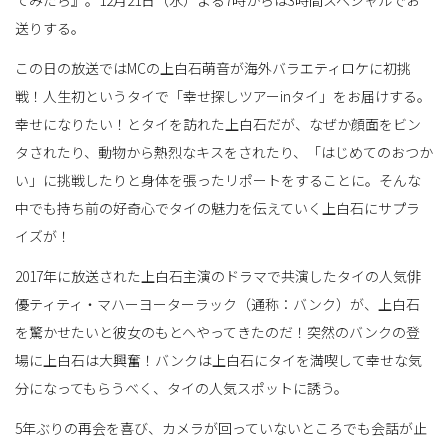
てみたら』。12月21日（水）よる7時からは3時間スペシャルでお
送りする。
替
この日の放送ではMCの上白石萌音が海外バラエティロケに初挑
戦！人生初というタイで「幸せ探しツアーinタイ」をお届けする。
幸せになりたい！とタイを訪れた上白石だが、なぜか顔面をビン
え
タされたり、動物から熱烈なキスをされたり、「はじめてのおつか
い」に挑戦したりと身体を張ったリポートをすることに。そんな
中でも持ち前の好奇心でタイの魅力を伝えていく上白石にサプラ
イズが！
2017年に放送された上白石主演のドラマで共演したタイの人気俳
優ティティ・マハーヨーターラック（通称：バンク）が、上白石
を驚かせたいと彼女のもとへやってきたのだ！突然のバンクの登
場に上白石は大興奮！バンクは上白石にタイを満喫して幸せな気
分になってもらうべく、タイの人気スポットに誘う。
5年ぶりの再会を喜び、カメラが回っていないところでも会話が止