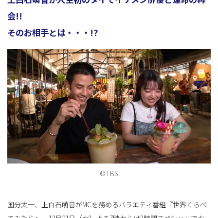
会!!
そのお相手とは・・・!?
ョ
ン
を
切
©TBS
国分太一、上白石萌音がMCを務めるバラエティ番組『世界くらべ
り