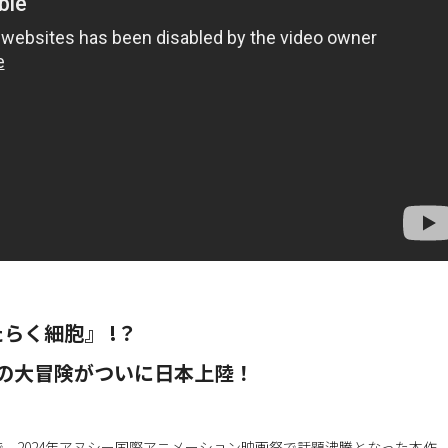
らく細胞』 !？
の大冒険がついに日本上陸！
、2024年アヌシー国際アニメーション映画祭で話題沸騰となった本作