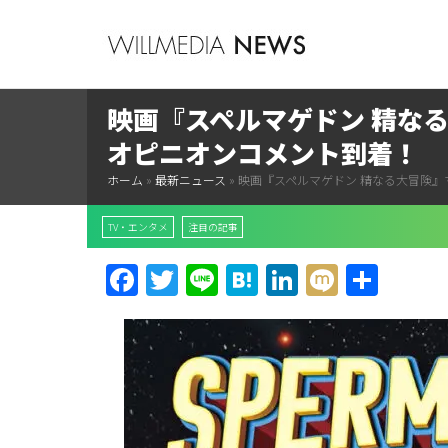
映画『スペルマゲドン 精な
オピニオンコメント到着！
ホーム
»
最新ニュース
»
映画『スペルマゲドン 精なる大冒険』
TV・エンタメ
注目の記事
Facebook
Twitter
Line
Hatena
LinkedIn
Mixi
共
有