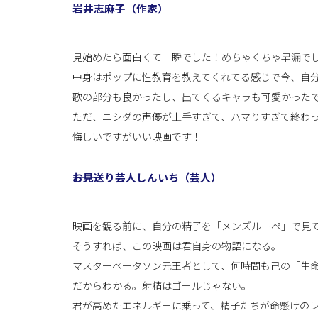
―――岩井志麻子（作家）
見始めたら面白くて一瞬でした！めちゃくちゃ早漏で
中身はポップに性教育を教えてくれてる感じで今、自
歌の部分も良かったし、出てくるキャラも可愛かった
ただ、ニシダの声優が上手すぎて、ハマりすぎて終わ
悔しいですがいい映画です！
―――お見送り芸人しんいち（芸人）
映画を観る前に、自分の精子を「メンズルーペ」で見
そうすれば、この映画は君自身の物語になる。
マスターベータソン元王者として、何時間も己の「生
だからわかる。射精はゴールじゃない。
君が高めたエネルギーに乗って、精子たちが命懸けの