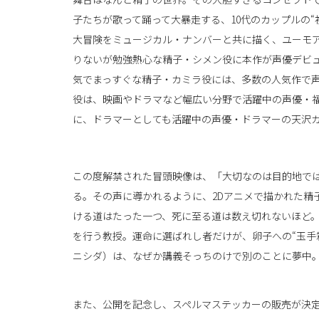
子たちが歌って踊って大暴走する、10代のカップルの“
大冒険をミュージカル・ナンバーと共に描く、ユーモ
りないが勉強熱心な精子・シメン役に本作が声優デビ
気でまっすぐな精子・カミラ役には、多数の人気作で
役は、映画やドラマなど幅広い分野で活躍中の声優・
に、ドラマーとしても活躍中の声優・ドラマーの天沢
この度解禁された冒頭映像は、「大切なのは目的地で
る。その声に導かれるように、2Dアニメで描かれた精
ける道はたった一つ、死に至る道は数え切れないほど
を行う教授。運命に選ばれし者だけが、卵子への“玉手
ニシダ）は、なぜか講義そっちのけで別のことに夢中
また、公開を記念し、スペルマステッカーの販売が決