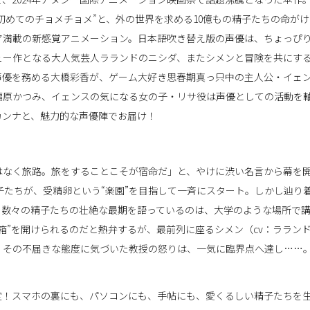
初めてのチョメチョメ”と、外の世界を求める10億もの精子たちの命がけ
ア満載の新感覚アニメーション。日本語吹き替え版の声優は、ちょっぴ
ュー作となる大人気芸人ラランドのニシダ、またシメンと冒険を共にす
声優を務める大橋彩香が、ゲーム大好き思春期真っ只中の主人公・イェ
福原かつみ、イェンスの気になる女の子・リサ役は声優としての活動を
カンナと、魅力的な声優陣でお届け！
はなく旅路。旅をすることこそが宿命だ」と、やけに渋い名言から幕を
子たちが、受精卵という“楽園”を目指して一斉にスタート。しかし辿り
。数々の精子たちの壮絶な最期を語っているのは、大学のような場所で
箱”を開けられるのだと熱弁するが、最前列に座るシメン（cv：ララン
。その不届きな態度に気づいた教授の怒りは、一気に臨界点へ達し……
定！スマホの裏にも、パソコンにも、手帖にも、愛くるしい精子たちを