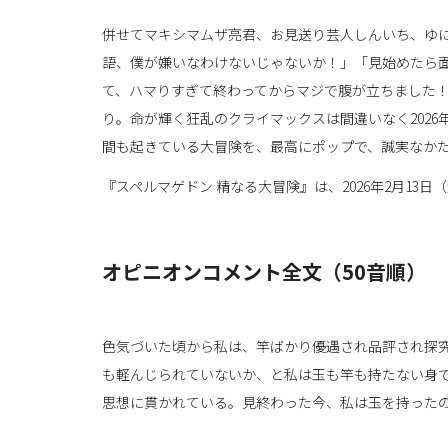
併せてマキシマムザ亮君、お見送り芸人しんいち、ゆ
語、僕が嫌いなわけないじゃないか！」「見始めたら
て、ハマりすぎて終わってからマジで腹が立ちました
り。命が輝く狂乱のクライマックスは間違いなく202
間も起きている大冒険を、最高にポップで、誠実なか
『スペルマゲドン 精なる大冒険』は、2026年2月13
オピニオンコメント全文（50音順）
色気づいた頃から私は、竿ばかり優遇され品評され探
も軽んじられていないか、と私は玉も竿も持たない身
思想に貫かれている。見終わった今、私は玉を持った