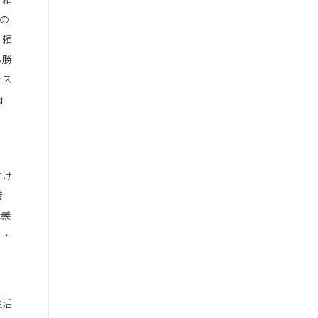
の
り頼
る勝
ンス
軸
開け
着
講義
ド・
。
生活