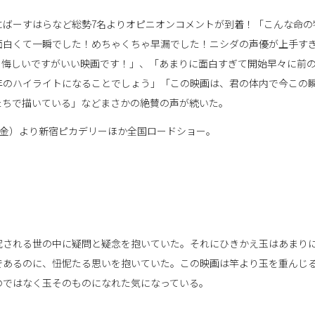
にばーすはらなど総勢7名よりオピニオンコメントが到着！「こんな命の
面白くて一瞬でした！めちゃくちゃ早漏でした！ニシダの声優が上手す
！悔しいですがいい映画です！」、「あまりに面白すぎて開始早々に前
6年のハイライトになることでしょう」「この映画は、君の体内で今この
たちで描いている」などまさかの絶賛の声が続いた。
日（金）より新宿ピカデリーほか全国ロードショー。
究される世の中に疑問と疑念を抱いていた。それにひきかえ玉はあまり
であるのに、忸怩たる思いを抱いていた。この映画は竿より玉を重んじ
のではなく玉そのものになれた気になっている。