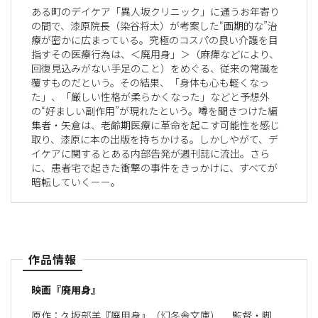
ある町のデイケア「異人坂クリニック」に通うお年寄り
の間で、漆原院長（染谷将太）が考案した“画期的な”治
療が密かに広まっている。究極のコスパの良い介護を目
指すその医療行為は、＜廃用身」＞（麻痺などにより、
回復見込みがない手足のこと）をめぐる、従来の常識を
覆すものだという。その結果、「身体も心も軽くなっ
た」、「厳しい性格が柔らかくなった」などと予想外
の“好ましい副作用”が現れたという。噂を聞きつけた編
集者・矢倉は、老齢期医療に革命を起こす可能性を感じ
取り、漆原に本の出版を持ちかける。しかしやがて、デ
イケアに関するとある内部告発が週刊誌に流出。さら
に、患者宅で起きた衝撃の事件をきっかけに、すべてが
暗転していくーー。
作品情報
映画『廃用身』
原作：久坂部羊『廃用身』（幻冬舎文庫） 監督・脚