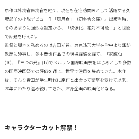
原作は外務省医務官を経て、現在も在宅訪問医として活躍する久
坂部羊の小説デビュー作「廃用身」（幻冬舎文庫）。出版当時、
そのあまりに強烈な設定から、「映像化、絶対不可能！」と世間
で話題を呼んだ。
監督と脚本を務めるのは吉田光希。東京造形大学在学中より諏訪
敦彦に師事し、塚本晋也作品での現場経験を経て、『家族X』
(10)、『三つの光』(17)でベルリン国際映画祭をはじめとした多数
の国際映画祭での評価を通じ、世界で注目を集めてきた。本作
は、そんな𠮷田が学生時代に原作と出会って衝撃を受けて以来、
20年にわたり温め続けてきた、渾身企画の映画化となる。
キャラクターカット解禁！