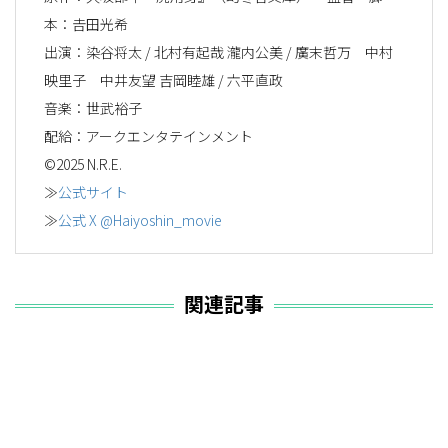
本：𠮷田光希
出演：染谷将太 / 北村有起哉 瀧内公美 / 廣末哲万 中村
映里子 中井友望 吉岡睦雄 / 六平直政
音楽：世武裕子
配給：アークエンタテインメント
©2025 N.R.E.
≫
公式サイト
≫
公式 X @Haiyoshin_movie
関連記事