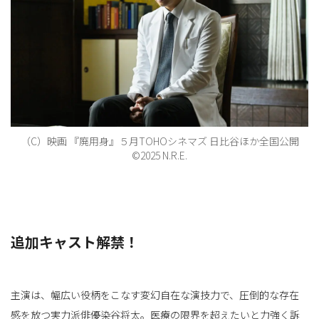
ョ
ン
（C）映画 『廃用身』５月TOHOシネマズ 日比谷ほか全国公開
©2025 N.R.E.
を
追加キャスト解禁！
切
主演は、幅広い役柄をこなす変幻自在な演技力で、圧倒的な存在
り
感を放つ実力派俳優染谷将太。医療の限界を超えたいと力強く訴