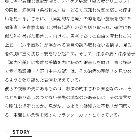
奥に潜む異様な気配が漂う。デイケア施設「異人坂クリニック」
の院長・漆原糾（染谷将太）は、どこか底知れぬ影を宿した佇ま
いを見せる。さらに、〈画期的な治療〉の噂を追い施設を訪れた
編集者・矢倉俊太郎（北村有起哉）の姿も切り取られ、確信にも
似た熱を帯びた眼差しを向ける。患者でありの自由を奪われた岩
上武一（六平直政）が浮かべる真意の読み取れない表情は、見る
者の胸に重く沈む不安を呼び起こす。そして、漆原の妻・漆原菊子
（瀧内公美）は複雑な感情を内に秘めた眼差しを向け、同じ施設
で働く看護師・内野（中井友望）は、その治療の残酷さを見つめ
るような張り詰めた表情を湛えている。
彼らの視線の先にあるものは、救済の約束された楽園なのか、そ
れとも取り返しのつかない喪失の地なのか――あるいは、その境界す
ら曖昧な場所なのか。息が詰まるような静謐さと不穏さが同居す
る、重苦しい余韻を残すキャラクターカットとなっている。
STORY