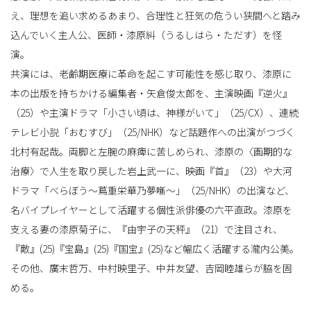
え、理想を追い求めるあまり、合理性と狂気の危うい狭間へと踏み
込んでいく主人公、医師・漆原糾（うるしはら・ただす）を怪
替
演。
共演には、老齢期医療に革命を起こす可能性を感じ取り、漆原に
本の出版を持ちかける編集者・矢倉俊太郎を、主演映画『逆火』
え
（25）や主演ドラマ「小さい頃は、神様がいて」（25/CX）、連続
テレビ小説「おむすび」（25/NHK）など話題作への出演がつづく
北村有起哉。両脚と左腕の麻痺に苦しめられ、漆原の〈画期的な
治療〉で人生を取り戻した岩上武一に、映画『首』（23）や大河
ドラマ「べらぼう～蔦重栄華乃夢噺～」（25/NHK）の出演など、
名バイプレイヤーとして活躍する個性派俳優の六平直政。漆原を
支える妻の漆原菊子に、『由宇子の天秤』（21）で注目され、
『敵』(25)『宝島』(25)『国宝』(25)など幅広く活躍する瀧内公美。
その他、廣末哲万、中村映里子、中井友望、吉岡睦雄らが脇を固
める。