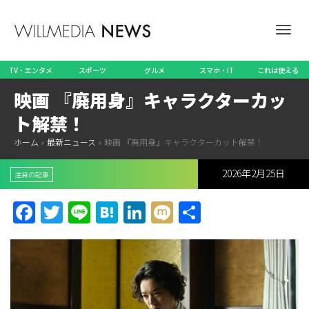
ナ
TV・エンタメ
スポーツ
グルメ
スマホ・IT
これは使える
映画 『廃用身』キャラクターカッ
ビ
ト解禁！
ホーム
»
最新ニュース
»
映画 『廃用身』キャラクターカット解禁！
2026年2月25日
ゲ
注目の記事
Facebook
Twitter
Line
Hatena
LinkedIn
Mixi
共
有
ー
シ