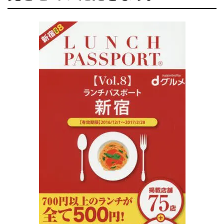
ョ
ン
を
切
り