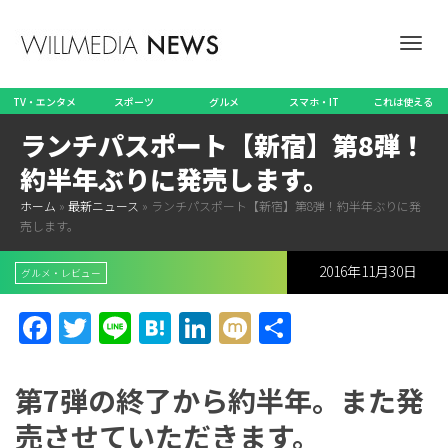
ナ
TV・エンタメ
スポーツ
グルメ
スマホ・IT
これは使える
ランチパスポート【新宿】第8弾！
ビ
約半年ぶりに発売します。
ホーム
»
最新ニュース
»
ランチパスポート【新宿】第8弾！約半年ぶりに発
売します。
ゲ
2016年11月30日
グルメ・レビュー
Facebook
Twitter
Line
Hatena
LinkedIn
Mixi
共
ー
有
第7弾の終了から約半年。また発
売させていただきます。
シ