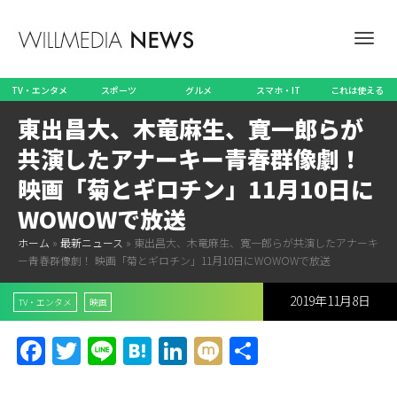
ナ
TV・エンタメ
スポーツ
グルメ
スマホ・IT
これは使える
東出昌大、木竜麻生、寛一郎らが
ビ
共演したアナーキー青春群像劇！
映画「菊とギロチン」11月10日に
WOWOWで放送
ゲ
ホーム
»
最新ニュース
»
東出昌大、木竜麻生、寛一郎らが共演したアナーキ
ー青春群像劇！ 映画「菊とギロチン」11月10日にWOWOWで放送
2019年11月8日
ー
TV・エンタメ
映画
Facebook
Twitter
Line
Hatena
LinkedIn
Mixi
共
有
シ