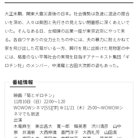
大正末期、関東大震災直後の日本。社会情勢は急速に混迷の度合
いを深め、人々は貧困と先行きの見えない閉塞感に深くあえいで
いた。そんなある日、女相撲の巡業一座が東京近郊にやって来
る。各自ワケありの女力士たちの中には、夫の暴力に耐えかねて
家を飛び出した花菊がいる一方、興行を見に出掛けた見物客の中
には、格差のない平等社会の実現を目指すアナーキスト集団「ギ
ロチン社」のメンバー、中濱鐵と古田大次郎の姿もあった。
番組情報
映画「菊とギロチン」
11月10日（日）22:00～1:20
WOWOWシネマ[SS][字] ※11/21（木）25:00～WOWOWシ
ネマでも放送
出演
木竜麻生 東出昌大 寛一郎 韓英恵 渋川清彦 山中
崇 井浦新 大西伸満 嘉門洋子 大西礼芳 山田真