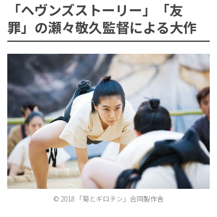
「ヘヴンズストーリー」「友
罪」の瀬々敬久監督による大作
ョ
ン
を
切
© 2018 「菊とギロチン」合同製作舎
り