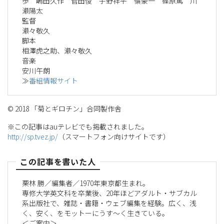
歩 嶋田久作 菅田俊 宇野祥平 嶺豪一 篠原篤 川
瀬陽太
監督
瀬々敬久
脚本
相澤虎之助、瀬々敬久
音楽
安川午朗
≫
番組情報サイト
© 2018 「菊とギロチン」合同製作舎
※この記事はauテレビでも掲載されました。
http://sp.tvez.jp/
（スマートフォン向けサイトです）
この記事を書いた人
栗林 勝／編集者／1970年東京都生まれ。
専修大学英文科を卒業後、20年ほどアダルト・サブカル
系出版社で、雑誌・書籍・ウェブ編集を経験。広く、浅
く、安く、をモットーにうす〜く生きている。
＜ご案内＞