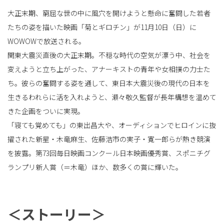
大正末期、窮屈な世の中に風穴を開けようと懸命に奮闘した若者
たちの姿を描いた映画「菊とギロチン」が11月10日（日）に
替
WOWOWで放送される。
関東大震災直後の大正末期。不穏な時代の空気が漂う中、社会を
変えようと立ち上がった、アナーキストの青年や女相撲の力士た
え
ち。彼らの奮闘する姿を通して、東日本大震災後の現代の日本を
生きるわれらに活を入れようと、瀬々敬久監督が長年構想を温めて
きた企画をついに実現。
「寝ても覚めても」の東出昌大や、オーディションでヒロインに抜
擢された新星・木竜麻生、佐藤浩市の実子・寛一郎らが熱き競演
を披露。第73回毎日映画コンクール日本映画優秀賞、スポニチグ
ランプリ新人賞（＝木竜）ほか、数多くの賞に輝いた。
＜ストーリー＞