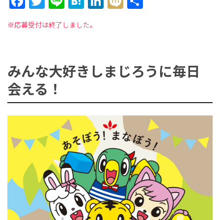
Facebook
Twitter
Line
Hatena
LinkedIn
Mixi
共
有
※応募受付は終了しました。
ョ
みんな大好きしまじろうに毎日
ン
会える！
を
切
り