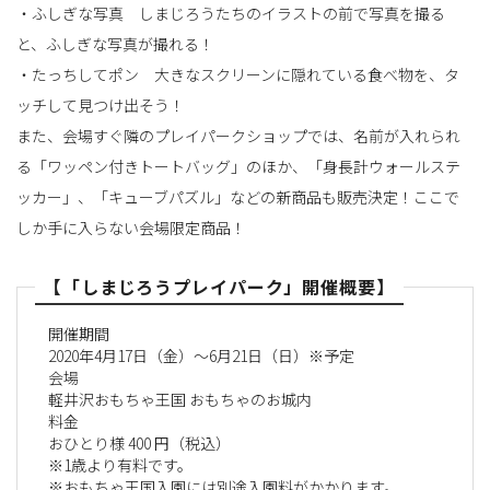
・ふしぎな写真 しまじろうたちのイラストの前で写真を撮る
と、ふしぎな写真が撮れる！
・たっちしてポン 大きなスクリーンに隠れている食べ物を、タ
ッチして見つけ出そう！
また、会場すぐ隣のプレイパークショップでは、名前が入れられ
る「ワッペン付きトートバッグ」のほか、「身長計ウォールステ
ッカー」、「キューブパズル」などの新商品も販売決定！ここで
しか手に入らない会場限定商品！
【「しまじろうプレイパーク」開催概要】
開催期間
2020年4月17日（金）～6月21日（日）※予定
会場
軽井沢おもちゃ王国 おもちゃのお城内
料金
おひとり様 400 円（税込）
※1歳より有料です。
※おもちゃ王国入園には別途入園料がかかります。