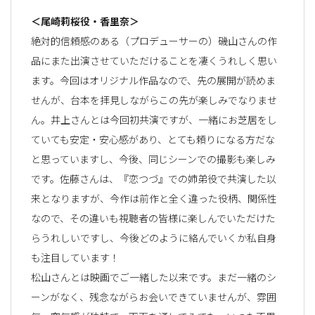
＜尾崎莉桜役・香里奈＞
絶対的信頼感のある（プロデューサーの）磯山さんの作
品にまた出演させていただけることを凄くうれしく思い
ます。今回はオリジナル作品なので、先の展開が読めま
せんが、台本を拝見しながらこの先が楽しみでなりませ
ん。井上さんとは今回初共演ですが、一緒にお芝居をし
ていても安定・安心感があり、とても頼りになる方だな
と思っていますし、今後、同じシーンでの撮影も楽しみ
です。佐藤さんは、『恋つづ』での姉弟役で共演した以
来となりますが、今作は前作と全く違った役柄、関係性
なので、その違いも視聴者の皆様に楽しんでいただけた
らうれしいですし、今後どのように絡んでいくか私自身
も注目しています！
松山さんとは映画でご一緒した以来です。まだ一緒のシ
ーンがなく、残念ながらお会いできていませんが、雰囲