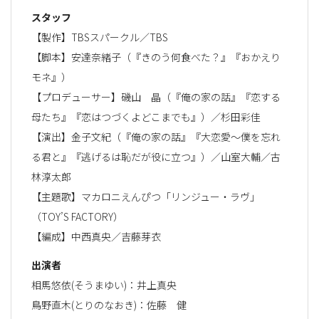
スタッフ
【製作】TBSスパークル／TBS
【脚本】安達奈緒子（『きのう何食べた？』『おかえり
モネ』）
【プロデューサー】磯山 晶（『俺の家の話』『恋する
母たち』『恋はつづくよどこまでも』）／杉田彩佳
【演出】金子文紀（『俺の家の話』『大恋愛～僕を忘れ
る君と』『逃げるは恥だが役に立つ』）／山室大輔／古
林淳太郎
【主題歌】マカロニえんぴつ「リンジュー・ラヴ」
（TOY’S FACTORY）
【編成】中西真央／吉藤芽衣
出演者
相馬悠依(そうまゆい)：井上真央
鳥野直木(とりのなおき)：佐藤 健