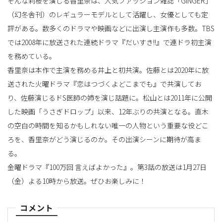
そんな莉桜を演じる香里奈は、人気ファッション雑誌「GINGER」
（幻冬舎刊）のレギュラーモデルとして活躍し、女優としても定
評がある。数多くのドラマや映画などに出演し主演作も多数。TBS
では2008年に放送された連続ドラマ『だいすき!!』で連ドラ初主演
を務めている。
香里奈は本作で主演を務める井上と初共演。佐藤とは2020年に放
送された火曜ドラマ『恋はつづくよどこまでも』で共演してお
り、佐藤演じるドS医師の姉を演じ話題に。松山とは2011年に公開
した映画「うさぎドロップ」以来、12年ぶりの共演となる。直木
の空白の時間を知るかもしれない唯一の人物という重要な役どこ
ろを、香里奈がどう演じるのか。その出演シーンに期待が高ま
る。
金曜ドラマ『100万回 言えばよかった』。第3話の放送は1月27日
（金）よる10時から放送。ぜひお楽しみに！
コメント