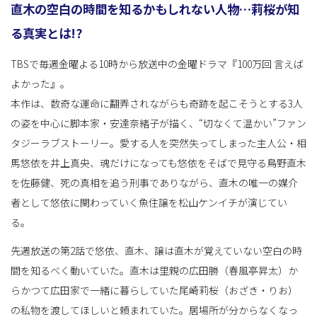
直木の空白の時間を知るかもしれない人物…莉桜が知
る真実とは!?
替
TBSで毎週金曜よる10時から放送中の金曜ドラマ『100万回 言えば
よかった』。
本作は、数奇な運命に翻弄されながらも奇跡を起こそうとする3人
え
の姿を中心に脚本家・安達奈緒子が描く、“切なくて温かい”ファン
タジーラブストーリー。愛する人を突然失ってしまった主人公・相
馬悠依を井上真央、魂だけになっても悠依をそばで見守る鳥野直木
を佐藤健、死の真相を追う刑事でありながら、直木の唯一の媒介
者として悠依に関わっていく魚住譲を松山ケンイチが演じてい
る。
先週放送の第2話で悠依、直木、譲は直木が覚えていない空白の時
間を知るべく動いていた。直木は里親の広田勝（春風亭昇太）か
らかつて広田家で一緒に暮らしていた尾崎莉桜（おざき・りお）
の私物を渡してほしいと頼まれていた。居場所が分からなくなっ