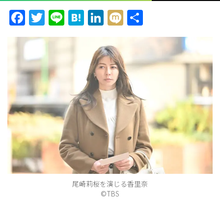
Facebook
Twitter
Line
Hatena
LinkedIn
Mixi
共
有
ョ
ン
を
切
尾崎莉桜を演じる香里奈
©TBS
り