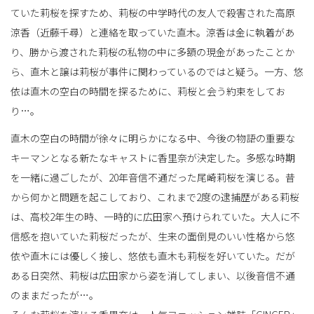
ていた莉桜を探すため、莉桜の中学時代の友人で殺害された高原
涼香（近藤千尋）と連絡を取っていた直木。涼香は金に執着があ
り、勝から渡された莉桜の私物の中に多額の現金があったことか
ら、直木と譲は莉桜が事件に関わっているのではと疑う。一方、悠
依は直木の空白の時間を探るために、莉桜と会う約束をしてお
り…。
直木の空白の時間が徐々に明らかになる中、今後の物語の重要な
キーマンとなる新たなキャストに香里奈が決定した。多感な時期
を一緒に過ごしたが、20年音信不通だった尾崎莉桜を演じる。昔
から何かと問題を起こしており、これまで2度の逮捕歴がある莉桜
は、高校2年生の時、一時的に広田家へ預けられていた。大人に不
信感を抱いていた莉桜だったが、生来の面倒見のいい性格から悠
依や直木には優しく接し、悠依も直木も莉桜を好いていた。だが
ある日突然、莉桜は広田家から姿を消してしまい、以後音信不通
のままだったが…。