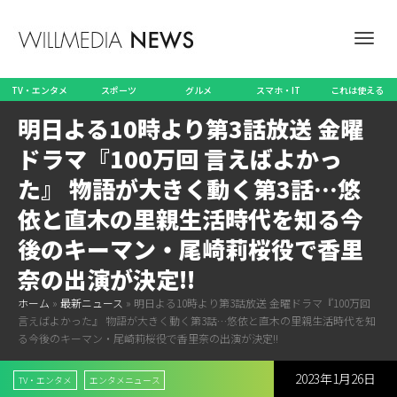
ナ
TV・エンタメ
スポーツ
グルメ
スマホ・IT
これは使える
明日よる10時より第3話放送 金曜
ビ
ドラマ『100万回 言えばよかっ
た』 物語が大きく動く第3話…悠
依と直木の里親生活時代を知る今
ゲ
後のキーマン・尾崎莉桜役で香里
奈の出演が決定!!
ホーム
»
最新ニュース
»
明日よる10時より第3話放送 金曜ドラマ『100万回
ー
言えばよかった』 物語が大きく動く第3話…悠依と直木の里親生活時代を知
る今後のキーマン・尾崎莉桜役で香里奈の出演が決定!!
2023年1月26日
シ
TV・エンタメ
エンタメニュース