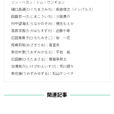
ソン・ハヨン：シム・ウンギョン
樋口昌通(ひぐちまさみち)：板倉俊之（インパルス）
田島宏一(たじまこういち)：少路勇介
村中望海(むらなかのぞみ)：穂志もえか
高原涼香(たかはらすずか)：近藤千尋
広田美貴子(ひろたみきこ)：桜 一花
尾崎莉桜(おざきりお)：香里奈
魚住叶恵(うおずみかなえ)：平岩 紙
広田勝(ひろたまさる)：春風亭昇太
池澤英介(いけざわえいすけ)：荒川良々
魚住譲(うおずみゆずる)：松山ケンイチ
関連記事