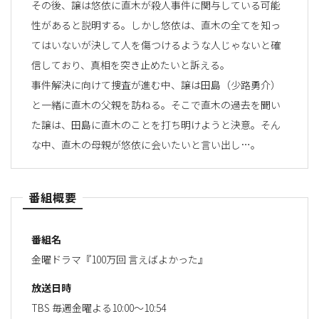
その後、譲は悠依に直木が殺人事件に関与している可能
性があると説明する。しかし悠依は、直木の全てを知っ
てはいないが決して人を傷つけるような人じゃないと確
信しており、真相を突き止めたいと訴える。
事件解決に向けて捜査が進む中、譲は田島（少路勇介）
と一緒に直木の父親を訪ねる。そこで直木の過去を聞い
た譲は、田島に直木のことを打ち明けようと決意。そん
な中、直木の母親が悠依に会いたいと言い出し…。
番組概要
番組名
金曜ドラマ『100万回 言えばよかった』
放送日時
TBS 毎週金曜よる10:00～10:54