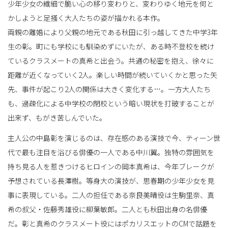
少年少女の繊細で脆い心の移り変わりと、変わりゆく地元を何と
かしようと足掻く大人たちの姿が描かれる本作。
替
両親の離婚により父親の地元である秋田に引っ越してきた中学3年
生の彰。町にも学校にも馴染めずにいたが、ある時不登校を続け
ているクラスメートの真希と出会う。共通の秘密を抱え、徐々に
距離が近くなっていく2人。楽しい時間が続いていくかと思った矢
え
先、事件が起こり2人の関係は大きく変化する…。一方大人たち
も、過疎化による中学校の閉校という暗い現状を打破することが
出来ず、もがき苦しんでいた。
主人公の中島彰を演じるのは、存在感のある演技で今、ティーン世
代で最も注目を浴びる俳優の一人である中川翼。独特の雰囲気を
持ち見る人を惹きつけるヒロインの岡本真希は、今年ブレークが
予想されている長澤樹。等身大の演技が、思春期の少年少女を見
事に表現している。二人の担任である奈良美晴役は生駒里奈、真
希の叔父・佐藤秀雄役に柳葉敏郎。二人とも秋田出身の名俳優
だ。彰と真希のクラスメート役にはポカリスエットのCMで話題を