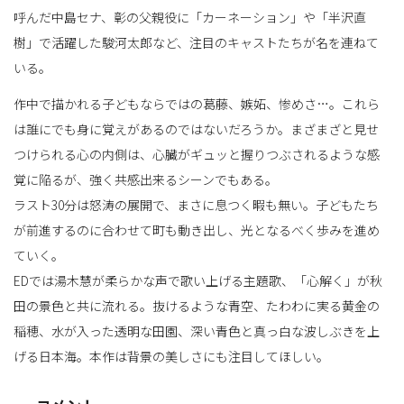
呼んだ中島セナ、彰の父親役に「カーネーション」や「半沢直
樹」で活躍した駿河太郎など、注目のキャストたちが名を連ねて
いる。
作中で描かれる子どもならではの葛藤、嫉妬、惨めさ…。これら
は誰にでも身に覚えがあるのではないだろうか。まざまざと見せ
つけられる心の内側は、心臓がギュッと握りつぶされるような感
覚に陥るが、強く共感出来るシーンでもある。
ラスト30分は怒涛の展開で、まさに息つく暇も無い。子どもたち
が前進するのに合わせて町も動き出し、光となるべく歩みを進め
ていく。
EDでは湯木慧が柔らかな声で歌い上げる主題歌、「心解く」が秋
田の景色と共に流れる。抜けるような青空、たわわに実る黄金の
稲穂、水が入った透明な田園、深い青色と真っ白な波しぶきを上
げる日本海。本作は背景の美しさにも注目してほしい。