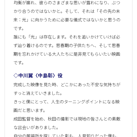
均衡が崩れ、彼らのさまざまな思いが露わになり、ぶつ
かり合うのではないかと。そして、それは「その先の未
来：光」に向かうために必要な儀式ではないかと思うの
です。
誰にも「光」は存在します。それを追いかけていけば必
ず辿り着けるのです。思春期の子供たちへ、そして思春
期を忘れかけている大人たちに是非見てもらいたい映画
です。
◇中川翼〈中島彰〉役
完成した映像を見た時、どこかにあった不安な気持ちが
すっと消えていきました。
きっと僕にとって、人生のターニングポイントになる映
画だと思います。
成田監督を始め、秋田の撮影では現地の皆さんとの素敵
な出会いがありました。
自分の居場所を探していた彰も、人見知りだった僕も、