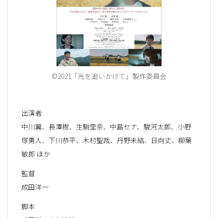
©2021「光を追いかけて」製作委員会
出演者
中川翼、長澤樹、生駒里奈、中島セナ、駿河太郎、小野
塚勇人、下川恭平、木村聖哉、丹野未結、日向丈、柳葉
敏郎 ほか
監督
成田洋一
脚本