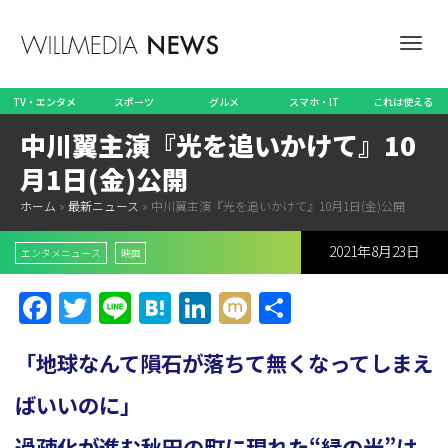
ナ
TV・エンタメ
スポーツ
グルメ
スマホ・IT
これは使える
中川翼主演『光を追いかけて』10
ビ
月1日(金)公開
ホーム
»
最新ニュース
»
中川翼主演『光を追いかけて』10月1日(金)公開
2021年8月23日
ゲ
エンタメニュース
映画
Facebook
Twitter
Line
Hatena
LinkedIn
Mixi
共
有
ー
「地球なんて隕石が落ちて無くなってしまえ
ばいいのに」
シ
過疎化が進む秋田の町に現れた“緑の光”は