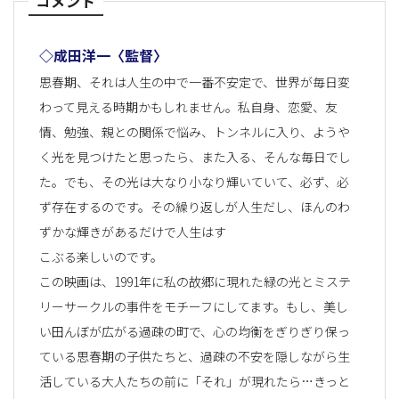
コメント
◇成田洋一〈監督〉
思春期、それは人生の中で一番不安定で、世界が毎日変
わって見える時期かもしれません。私自身、恋愛、友
情、勉強、親との関係で悩み、トンネルに入り、ようや
く光を見つけたと思ったら、また入る、そんな毎日でし
た。でも、その光は大なり小なり輝いていて、必ず、必
ず存在するのです。その繰り返しが人生だし、ほんのわ
ずかな輝きがあるだけで人生はす
こぶる楽しいのです。
この映画は、1991年に私の故郷に現れた緑の光とミステ
リーサークルの事件をモチーフにしてます。もし、美し
い田んぼが広がる過疎の町で、心の均衡をぎりぎり保っ
ている思春期の子供たちと、過疎の不安を隠しながら生
活している大人たちの前に「それ」が現れたら…きっと