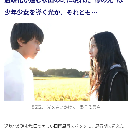
少年少女を導く光か、それとも…
ョ
ン
を
切
©2021「光を追いかけて」製作委員会
り
過疎化が進む秋田の美しい田園風景をバックに、思春期を迎えた