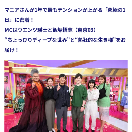
マニアさんが1年で最もテンションが上がる「究極の1
日」に密着！
ョ
MCはウエンツ瑛士と飯塚悟志（東京03）
“ちょっぴりディープな世界”と“熱狂的な生き様”をお
ン
届け！
を
切
り