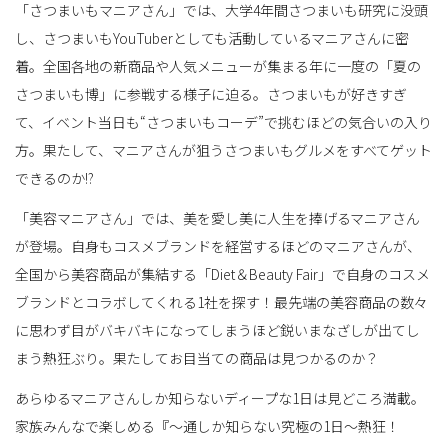
「さつまいもマニアさん」では、大学4年間さつまいも研究に没頭
し、さつまいもYouTuberとしても活動しているマニアさんに密
着。全国各地の新商品や人気メニューが集まる年に一度の「夏の
さつまいも博」に参戦する様子に迫る。さつまいもが好きすぎ
て、イベント当日も“さつまいもコーデ”で挑むほどの気合いの入り
方。果たして、マニアさんが狙うさつまいもグルメをすべてゲット
できるのか!?
「美容マニアさん」では、美を愛し美に人生を捧げるマニアさん
が登場。自身もコスメブランドを経営するほどのマニアさんが、
全国から美容商品が集結する「Diet＆Beauty Fair」で自身のコスメ
ブランドとコラボしてくれる1社を探す！最先端の美容商品の数々
に思わず目がバキバキになってしまうほど鋭いまなざしが出てし
まう熱狂ぶり。果たしてお目当ての商品は見つかるのか？
あらゆるマニアさんしか知らないディープな1日は見どころ満載。
家族みんなで楽しめる『～通しか知らない究極の1日～熱狂！