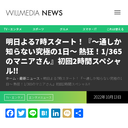
ナ
TV・エンタメ
スポーツ
グルメ
スマホ・IT
これは使える
明日よる7時スタート！『～通しか
ビ
知らない究極の1日～ 熱狂！1/365
のマニアさん』初回2時間スペシャ
ル!!
ゲ
ホーム
»
最新ニュース
»
明日よる7時スタート！『～通しか知らない究極の1
日～ 熱狂！1/365のマニアさん』初回2時間スペシャル!!
2022年10月13日
ー
TV・エンタメ
エンタメニュース
Facebook
Twitter
Line
Hatena
LinkedIn
Mixi
共
有
シ