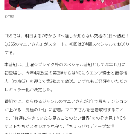
©TBS
替
TBSでは、明日よる7時から『～通しか知らない究極の1日～熱狂！
1/365のマニアさん』がスタート。初回は2時間スペシャルでお送り
え
する。
本番組は、土曜☆ブレイク枠のスペシャル番組として昨年12月に
初登場し、今年4月放送の第2弾からはMCにウエンツ瑛士と飯塚悟
志（東京03）を迎えて第3弾まで放送。いずれもご好評をいただき
レギュラー化が決定した。
番組では、あらゆるジャンルのマニアさんが1年で最もテンション
が上がる「究極の1日」に密着。マニアさんを密着取材すること
で、“普通に生きていたら見ることのない世界”をのぞき見！MCや
ゲストたちがスタジオで見守り、“ちょっぴりディープな世