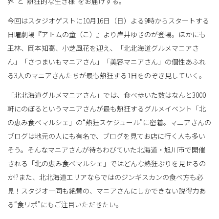
界”と“熱狂的な生き様”をお届けする。
今回はスタジオゲストに10月16日（日）よる9時からスタートする
日曜劇場『アトムの童（こ）』より岸井ゆきのが登場。ほかにも
王林、岡本知高、小芝風花を迎え、「北北海道グルメマニアさ
ん」「さつまいもマニアさん」「美容マニアさん」の個性あふれ
る3人のマニアさんたちが最も熱狂する1日をのぞき見していく。
「北北海道グルメマニアさん」では、食べ歩いた数はなんと3000
軒にのぼるというマニアさんが最も熱狂するグルメイベント「北
の恵み食べマルシェ」の“熱狂スケジュール”に密着。マニアさんの
ブログは地元の人にも有名で、ブログを見てお店に行く人も多い
そう。そんなマニアさんが待ちわびていた北海道・旭川市で開催
される「北の恵み食べマルシェ」ではどんな熱狂ぶりを見せるの
か!?また、北北海道エリアならではのジンギスカンの食べ方も必
見！スタジオ一同も絶賛の、マニアさんにしかできない説得力あ
る“食リポ”にもご注目いただきたい。