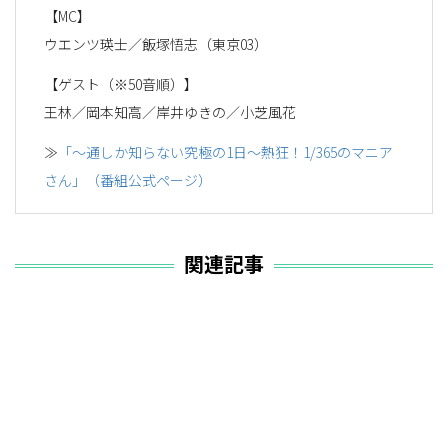
【MC】
ウエンツ瑛士／飯塚悟志（東京03）
【ゲスト（※50音順）】
王林／岡本知高／岸井ゆきの／小芝風花
≫
「～通しか知らない究極の1日～熱狂！1/365のマニア
さん」（番組公式ページ）
関連記事