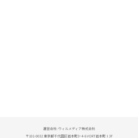
運営会社: ウィルメディア株式会社
〒101-0032 東京都千代田区岩本町3−4-6 VORT岩本町Ⅰ3F