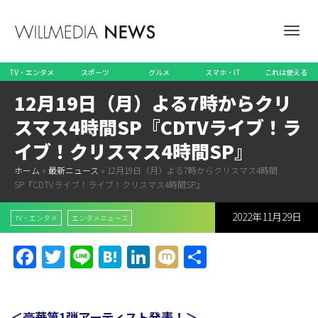
ナ
TV・エンタメ
スポーツ
グルメ
スマホ・IT
これは使える
12月19日（月）よる7時からクリ
ビ
スマス4時間SP『CDTVライブ！ラ
イブ！クリスマス4時間SP』
ホーム
»
最新ニュース
»
12月19日（月）よる7時からクリスマス4時間
ゲ
SP『CDTVライブ！ライブ！クリスマス4時間SP』
2022年11月29日
TV・エンタメ
エンタメニュース
ー
Facebook
Twitter
Line
Hatena
LinkedIn
Mixi
共
有
シ
＜豪華第1弾アーティスト発表！＞