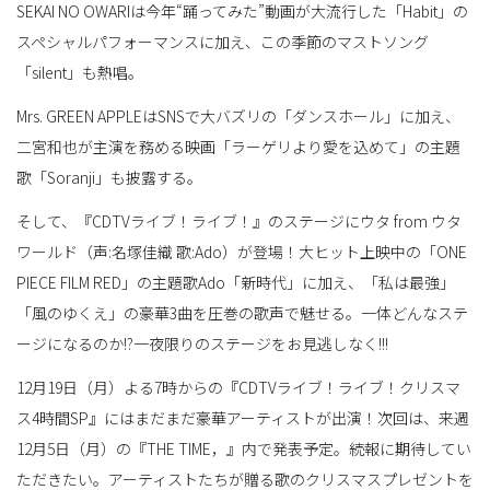
SEKAI NO OWARIは今年“踊ってみた”動画が大流行した「Habit」の
スペシャルパフォーマンスに加え、この季節のマストソング
「silent」も熱唱。
Mrs. GREEN APPLEはSNSで大バズリの「ダンスホール」に加え、
二宮和也が主演を務める映画「ラーゲリより愛を込めて」の主題
歌「Soranji」も披露する。
そして、『CDTVライブ！ライブ！』のステージにウタ from ウタ
ワールド（声:名塚佳織 歌:Ado）が登場！大ヒット上映中の「ONE
PIECE FILM RED」の主題歌Ado「新時代」に加え、「私は最強」
「風のゆくえ」の豪華3曲を圧巻の歌声で魅せる。一体どんなステ
ージになるのか!?一夜限りのステージをお見逃しなく!!!
12月19日（月）よる7時からの『CDTVライブ！ライブ！クリスマ
ス4時間SP』にはまだまだ豪華アーティストが出演！次回は、来週
12月5日（月）の『THE TIME，』内で発表予定。続報に期待してい
ただきたい。アーティストたちが贈る歌のクリスマスプレゼントを