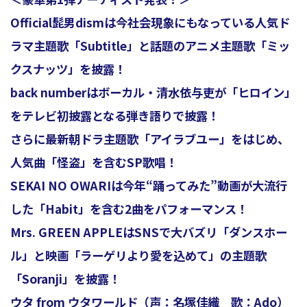
Official髭男dismは今社会現象にもなっている人気ド
ラマ主題歌「Subtitle」と話題のアニメ主題歌「ミッ
ョ
クスナッツ」を披露！
back numberはボーカル・清水依与吏が「ヒロイン」
ン
をテレビ初披露となる弾き語りで披露！
さらに最新朝ドラ主題歌「アイラブユー」をはじめ、
人気曲「怪盗」を含むSP歌唱！
を
SEKAI NO OWARIは今年“踊ってみた”動画が大流行
した「Habit」を含む2曲をパフォーマンス！
切
Mrs. GREEN APPLEはSNSで大バズリ「ダンスホー
ル」と映画「ラーゲリより愛を込めて」の主題歌
「Soranji」を披露！
り
ウタ from ウタワールド（声：名塚佳織 歌：Ado）