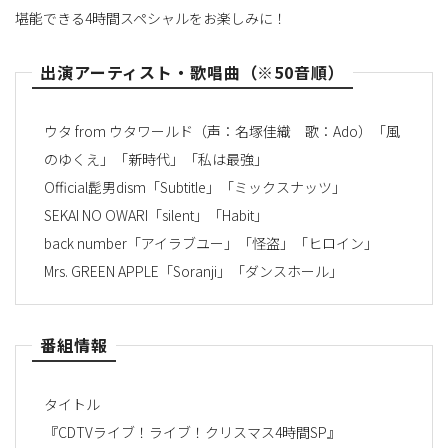
堪能できる4時間スペシャルをお楽しみに！
出演アーティスト・歌唱曲（※50音順）
ウタ from ウタワールド（声：名塚佳織 歌：Ado）「風
のゆくえ」「新時代」「私は最強」
Official髭男dism「Subtitle」「ミックスナッツ」
SEKAI NO OWARI「silent」「Habit」
back number「アイラブユー」「怪盗」「ヒロイン」
Mrs. GREEN APPLE「Soranji」「ダンスホール」
番組情報
タイトル
『CDTVライブ！ライブ！クリスマス4時間SP』