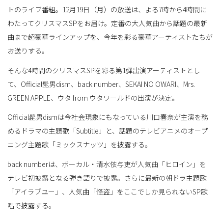
トのライブ番組。12月19日（月）の放送は、よる7時から4時間に
わたってクリスマスSPをお届け。定番の大人気曲から話題の最新
曲まで超豪華ラインアップを、今年を彩る豪華アーティストたちが
お送りする。
そんな4時間のクリスマスSPを彩る第1弾出演アーティストとし
て、Official髭男dism、back number、SEKAI NO OWARI、Mrs.
GREEN APPLE、ウタ from ウタワールドの出演が決定。
Official髭男dismは今社会現象にもなっている川口春奈が主演を務
めるドラマの主題歌「Subtitle」と、話題のテレビアニメのオープ
ニング主題歌「ミックスナッツ」を披露する。
back numberは、ボーカル・清水依与吏が人気曲「ヒロイン」を
テレビ初披露となる弾き語りで披露。さらに最新の朝ドラ主題歌
「アイラブユー」、人気曲「怪盗」をここでしか見られないSP歌
唱で披露する。