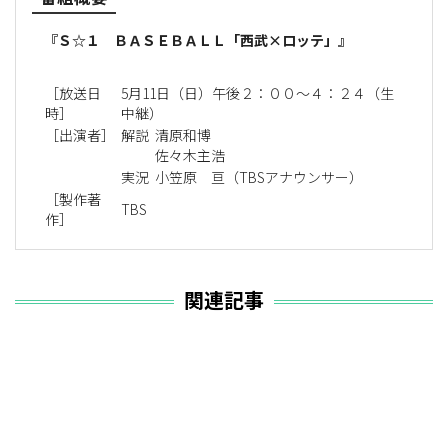
『Ｓ☆１ ＢＡＳＥＢＡＬＬ「西武×ロッテ」』
［放送日
5月11日（日）午後２：００〜４：２４（生
時］
中継）
［出演者］
解説
清原和博
佐々木主浩
実況
小笠原 亘（TBSアナウンサー）
［製作著
TBS
作］
関連記事