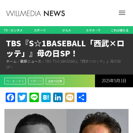
ナ
TV・エンタメ
スポーツ
グルメ
スマホ・IT
これは使える
TBS『S☆1BASEBALL「西武×ロ
ビ
ッテ」』母の日SP！
ホーム
»
最新ニュース
»
TBS『S☆1BASEBALL「西武×ロッテ」』母の日
SP！
ゲ
2025年5月1日
TV・エンタメ
スポーツ
注目の記事
Facebook
Twitter
Line
Hatena
LinkedIn
Mixi
共
ー
有
シ