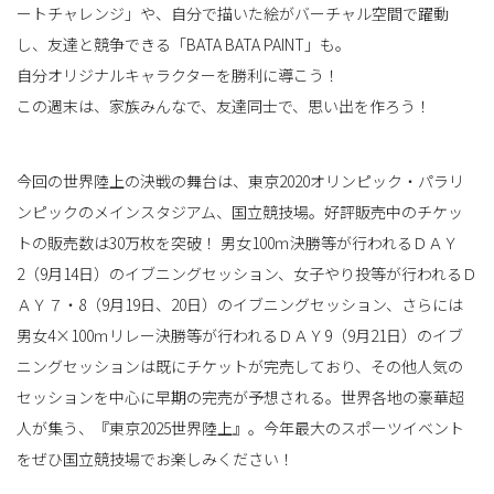
ートチャレンジ」や、自分で描いた絵がバーチャル空間で躍動
し、友達と競争できる「BATA BATA PAINT」も。
自分オリジナルキャラクターを勝利に導こう！
この週末は、家族みんなで、友達同士で、思い出を作ろう！
今回の世界陸上の決戦の舞台は、東京2020オリンピック・パラリ
ンピックのメインスタジアム、国立競技場。好評販売中のチケッ
トの販売数は30万枚を突破！ 男女100ｍ決勝等が行われるＤＡＹ
2（9月14日）のイブニングセッション、女子やり投等が行われるＤ
ＡＹ７・8（9月19日、20日）のイブニングセッション、さらには
男女4×100ｍリレー決勝等が行われるＤＡＹ9（9月21日）のイブ
ニングセッションは既にチケットが完売しており、その他人気の
セッションを中心に早期の完売が予想される。世界各地の豪華超
人が集う、『東京2025世界陸上』。今年最大のスポーツイベント
をぜひ国立競技場でお楽しみください！