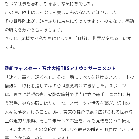
もはや仕事を忘れ、祈るような気持ちでした。
この時、陸上はこんなにも美しいものなんだと知りました。
その世界陸上が、34年ぶりに東京にやってきます。みんなで、感動
の瞬間を分かち合いましょう。
きっと、応援する私たちにとっても「1秒後、世界が変わる」はず
です。
番組キャスター・石井大裕TBSアナウンサーコメント
「速く、高く、遠くへ」。その一瞬にすべてを懸けるアスリートの
情熱に、取材を通して私の心は震え続けてきました。スポーツ
は、まさに希望の光。過酷な鍛錬で頂点に立つ選手、鳥の如く舞
う選手、彼らの願いはただ一つ、スポーツで世界を繋ぎ、沢山の
人々に夢を届けること。9月、東京の舞台で繰り広げられる世界陸
上の迫力と感動、そして未来への希望を、私も覚悟を持って伝え
ます。東京で、その奇跡が一つになる最高の瞬間をお届けできます
事、心から楽しみにしています！