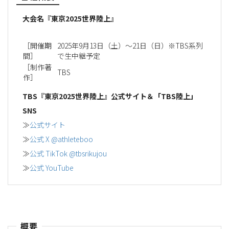
大会名『東京2025世界陸上』
［開催期
2025年9月13日（土）〜21日（日）※TBS系列
間］
で生中継予定
［制作著
TBS
作］
TBS『東京2025世界陸上』公式サイト＆「TBS陸上」
SNS
≫
公式サイト
≫
公式 X @athleteboo
≫
公式 TikTok @tbsrikujou
≫
公式 YouTube
概要