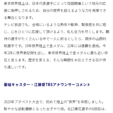
東京世界陸上は、日本代表選手にとって母国開催という地元の応
援に後押しされるため、自分の限界を超えるような力を発揮でき
る舞台となります。
テレビ放送でも、会場にいるような熱気や歓声、緊張感を共に感
じ、心をひとつに応援して頂けるよう、私も全力を尽くします。期
待の選手がたくさんいる中で一人に絞るとしたら、競歩の山西利
和選手です。19年世界陸上で金メダル、22年には連覇を達成。今
年2月に世界新記録を出し、東京世界陸上で金メダルに最も近い存
在と言えます。歴史を変える、そんな瞬間をお伝えできる日が待
ち遠しいです。
番組キャスター・江藤愛TBSアナウンサーコメント
2023年ブダペスト大会で、初めて陸上の“世界”を体感しました。
鮮やかな逆転優勝となった女子やり投。北口榛花選手の6投目は、