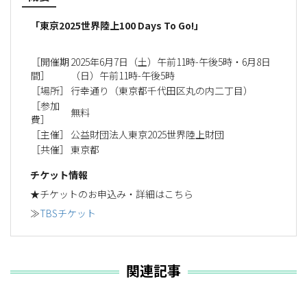
「東京2025世界陸上100 Days To Go!」
［開催期
2025年6月7日（土）午前11時-午後5時・6月8日
間］
（日）午前11時-午後5時
［場所］
行幸通り（東京都千代田区丸の内二丁目）
［参加
無料
費］
［主催］
公益財団法人東京2025世界陸上財団
［共催］
東京都
チケット情報
★チケットのお申込み・詳細はこちら
≫
TBSチケット
関連記事