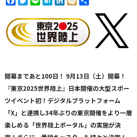
Facebook
Twitter
Line
Hatena
LinkedIn
Mixi
共
有
ョ
ン
開幕まであと100日！ 9月13日（土）開幕！
を
『東京2025世界陸上』日本開催の大型スポー
ツイベント初！デジタルプラットフォーム
切
「X」と連携し34年ぶりの東京開催をより一層
楽しめる「世界陸上ポータル」の実施が決
り