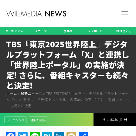
ナ
TV・エンタメ
スポーツ
グルメ
スマホ・IT
これは使える
TBS『東京2025世界陸上』デジタ
ビ
ルプラットフォーム「X」と連携し
「世界陸上ポータル」の実施が決
定! さらに、番組キャスターも続々
ゲ
と決定!
ホーム
»
最新ニュース
»
TBS『東京2025世界陸上』デジタルプラットフォー
ム「X」と連携し「世界陸上ポータル」の実施が決定! さらに、番組キャスタ
ー
ーも続々と決定!
2025年6月5日
TV・エンタメ
注目の記事
シ