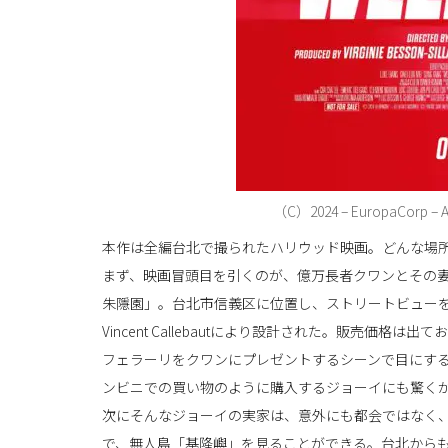
（C）2024 – EuropaCorp – Al
本作は全編台北で撮られたハリウッド映画。どんな場
まず、映画冒頭目を引くのが、億万長者クワンとその
朱隱園」。台北市信義区に位置し、ストリートビューを
Vincent Callebautにより設計された。販売
フェラーリをクワンにプレゼントするシーンで目にす
ンビニでの買い物のように購入するジョーイにも驚く
次にそんなジョーイの実家は、意外にも都会ではなく
で、無人島「基隆嶼」を見ることができる。台北から