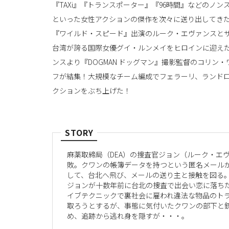
『TAXi』『トランスポーター』『96時間』などのノン
といった女性アクションの傑作を次々に送り出してき
『ワイルド・スピード』出演のルーク・エヴァンスとサン・
台湾が誇る国際女優グイ・ルンメイをヒロインに迎え
ンスより『DOGMAN ドッグマン』撮影監督のコリ
フが結集！大規模なチーム編成でフェラーリ、ランド
クションをぶち上げた！
STORY
麻薬取締局（DEA）の捜査官ジョン（ルーク・エ
敗。クワンの帳簿データを持つという匿名メール
して、台北へ飛び、メールの送り主と接触を図る
ジョンが十数年前に台北の捜査で出会い恋に落ち
イブテクニックで裏社会に雇われ違法な物品のト
取ろうとするが、事態に気付いたクワンの部下と
め、追跡から逃れ身を隠すが・・・。