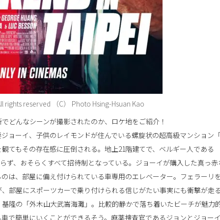
l rights reserved （C） Photo Hsing-Hsuan Kao
所でどんなシーンが撮影されたのか、ロケ地をご紹介！
妻ジョーイ、子供のレイモンドが住んでいる螺旋状の超高級マンション
観てもその存在感に圧倒される。地上21階建てで、ベルギー人である
価格は出ておらず、おそらくすべて招待制となっている。ジョーイが購入した真っ赤
るのは、部屋に備え付けられている車専用のエレベーター。フェラーリ
が、部屋にスポーツカーで乗り付けられる信じがたい事実にも衝撃が走
、基隆の「外木山大武崙海灘」。比較的静かで落ち着いたビーチが魅力
も車で簡単にいくことができるそう。麻薬捜査官であるジョンとジョー