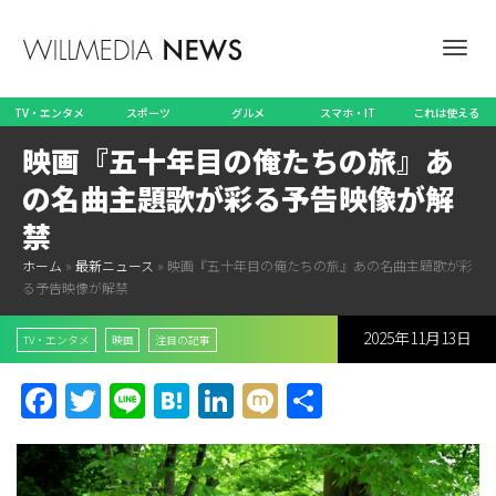
ナ
TV・エンタメ
スポーツ
グルメ
スマホ・IT
これは使える
映画『五十年目の俺たちの旅』あ
ビ
の名曲主題歌が彩る予告映像が解
禁
ホーム
»
最新ニュース
»
映画『五十年目の俺たちの旅』あの名曲主題歌が彩
ゲ
る予告映像が解禁
2025年11月13日
TV・エンタメ
映画
注目の記事
ー
Facebook
Twitter
Line
Hatena
LinkedIn
Mixi
共
有
シ