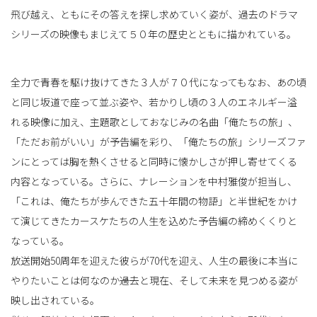
飛び越え、ともにその答えを探し求めていく姿が、過去のドラマ
シリーズの映像もまじえて５０年の歴史とともに描かれている。
全力で青春を駆け抜けてきた３人が７０代になってもなお、あの頃
と同じ坂道で座って並ぶ姿や、若かりし頃の３人のエネルギー溢
れる映像に加え、主題歌としておなじみの名曲「俺たちの旅」、
「ただお前がいい」が予告編を彩り、「俺たちの旅」シリーズファ
ンにとっては胸を熱くさせると同時に懐かしさが押し寄せてくる
内容となっている。さらに、ナレーションを中村雅俊が担当し、
「これは、俺たちが歩んできた五十年間の物語」と半世紀をかけ
て演じてきたカースケたちの人生を込めた予告編の締めくくりと
なっている。
放送開始50周年を迎えた彼らが70代を迎え、人生の最後に本当に
やりたいことは何なのか――過去と現在、そして未来を見つめる姿が
映し出されている。