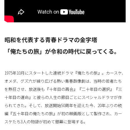
替
昭和を代表する青春ドラマの金字塔
え
「俺たちの旅」が令和の時代に戻ってくる。
1975年10月にスタートした連続ドラマ『俺たちの旅』。カースケ、
オメダ、グズ六が繰り広げる熱い青春群像劇は、当時の若者たち
を熱狂させ、放送後も『十年目の再会』『二十年目の選択』『三
十年目の運命』と彼らの人生の節目ごとにスペシャルドラマが作
られてきた。そして、放送開始50周年を迎えた今、20年ぶりの続
編『五十年目の俺たちの旅』が初の映画版として製作され、カー
スケたち3人の物語が初めて銀幕に登場する。