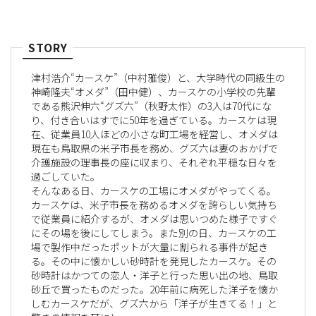
STORY
津村浩介“カースケ”（中村雅俊）と、大学時代の同級生の
神崎隆夫“オメダ”（田中健）、カースケの小学校の先輩
である熊沢伸六“グズ六”（秋野太作）の3人は70代にな
り、付き合いはすでに50年を過ぎている。カースケは現
在、従業員10人ほどの小さな町工場を経営し、オメダは
現在も鳥取県の米子市長を務め、グズ六は妻のおかげで
介護施設の理事長の座に収まり、それぞれ平穏な日々を
過ごしていた。
そんなある日、カースケの工場にオメダがやってくる。
カースケは、米子市長を務めるオメダを誇らしい気持ち
で従業員に紹介するが、オメダは思いつめた様子ですぐ
にその場を後にしてしまう。また別の日、カースケの工
場で製作中だったポットが大量に割られる事件が起き
る。その中に懐かしい砂時計を発見したカースケ。その
砂時計はかつての恋人・洋子と行った思い出の地、鳥取
砂丘で買ったものだった。20年前に病死した洋子を懐か
しむカースケだが、グズ六から「洋子が生きてる！」と