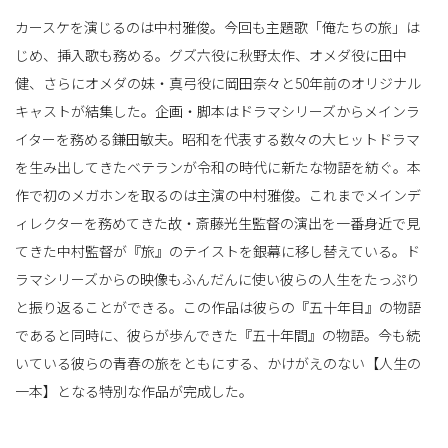
カースケを演じるのは中村雅俊。今回も主題歌「俺たちの旅」は
じめ、挿入歌も務める。グズ六役に秋野太作、オメダ役に田中
健、さらにオメダの妹・真弓役に岡田奈々と50年前のオリジナル
キャストが結集した。企画・脚本はドラマシリーズからメインラ
イターを務める鎌田敏夫。昭和を代表する数々の大ヒットドラマ
を生み出してきたベテランが令和の時代に新たな物語を紡ぐ。本
作で初のメガホンを取るのは主演の中村雅俊。これまでメインデ
ィレクターを務めてきた故・斎藤光生監督の演出を一番身近で見
てきた中村監督が『旅』のテイストを銀幕に移し替えている。ド
ラマシリーズからの映像もふんだんに使い彼らの人生をたっぷり
と振り返ることができる。この作品は彼らの『五十年目』の物語
であると同時に、彼らが歩んできた『五十年間』の物語。今も続
いている彼らの青春の旅をともにする、かけがえのない【人生の
一本】となる特別な作品が完成した。