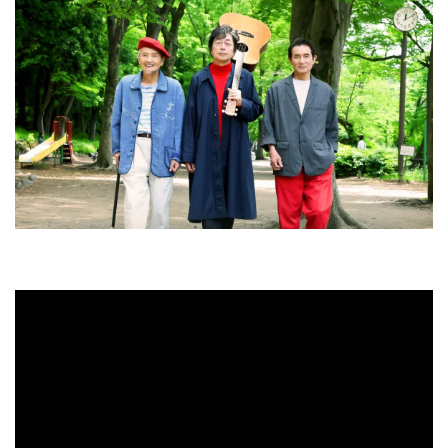
ョ
ン
を
切
り