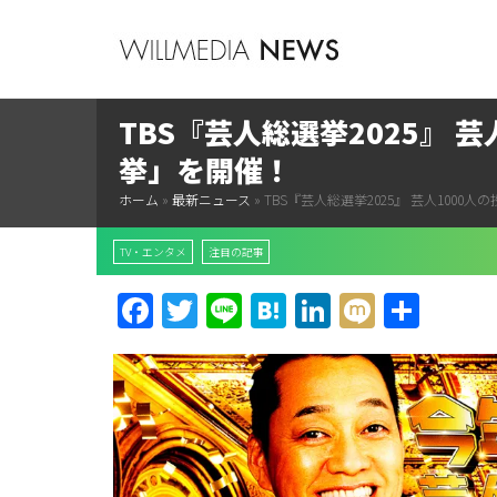
TBS『芸人総選挙2025』 
挙」を開催！
ホーム
»
最新ニュース
»
TBS『芸人総選挙2025』 芸人100
TV・エンタメ
注目の記事
Facebook
Twitter
Line
Hatena
LinkedIn
Mixi
共
有