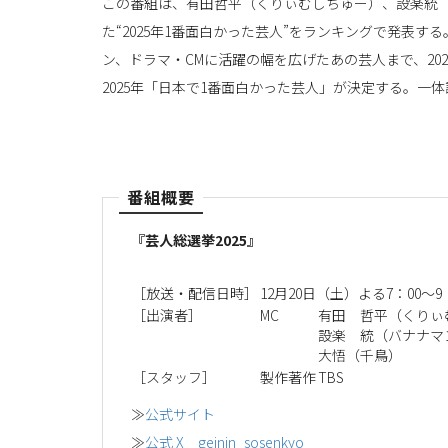
この番組は、有田哲平（くりぃむしちゅー）、設楽統（バ
た“2025年1番面白かった芸人”をランキングで発表
ン、ドラマ・CMに活躍の幅を広げたあの芸人まで、20
2025年「日本で1番面白かった芸人」が決定する。一
番組概要
『芸人総選挙2025』
［放送・配信日時］
12月20日（土）よる7：00～9
［出演者］
MC
有田 哲平（くりぃ
設楽 統（バナナマ
大悟（千鳥）
［スタッフ］
製作著作
TBS
≫
公式サイト
≫
公式 X geinin_sosenkyo