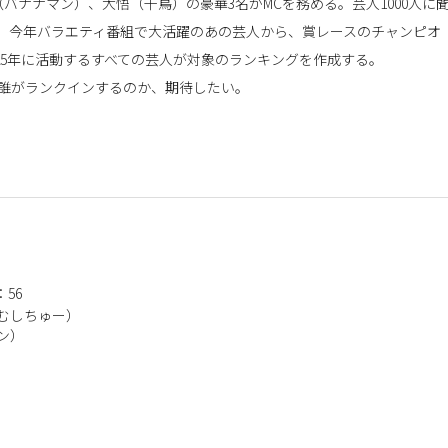
ナナマン）、大悟（千鳥）の豪華3名がMCを務める。芸人1000人に
する。今年バラエティ番組で大活躍のあの芸人から、賞レースのチャンピオ
25年に活動するすべての芸人が対象のランキングを作成する。
体誰がランクインするのか、期待したい。
：56
むしちゅー）
ン）