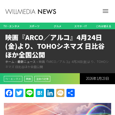
ナ
TV・エンタメ
スポーツ
グルメ
スマホ・IT
これは使える
映画『ARCO／アルコ』4月24日
ビ
(金)より、TOHOシネマズ 日比谷
ほか全国公開
ホーム
»
最新ニュース
»
映画『ARCO／アルコ』4月24日(金)より、TOHOシ
ゲ
ネマズ 日比谷ほか全国公開
2026年1月23日
TV・エンタメ
映画
注目の記事
ー
Facebook
Twitter
Line
Hatena
LinkedIn
Mixi
共
有
シ