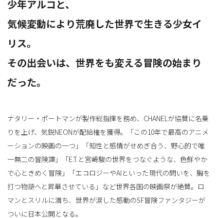
少年アルコと、
気候変動により荒廃した世界で生きる少女イ
替
リス。
その出会いは、世界をも変える冒険の始まり
え
だった。
ナタリー・ポートマンが製作総指揮を務め、CHANELが協賛に名乗
りを上げ、気鋭NEONが配給権を獲得。「この10年で最高のアニメ
ーションの映画の一つ」「知性と感情がせめぎ合う、野心的で唯
一無二の冒険譚」「E.T.と宮崎駿の世界をつなぐような、色鮮やか
で心ときめく冒険」「エコロジーやAIといった現代の問いを、胸を
打つ物語へと昇華させている」など世界各国の映画祭が絶賛。ロ
マンとスリルに満ち、世界が涙した感動のSF冒険ファンタジーが
ついに日本公開となる。