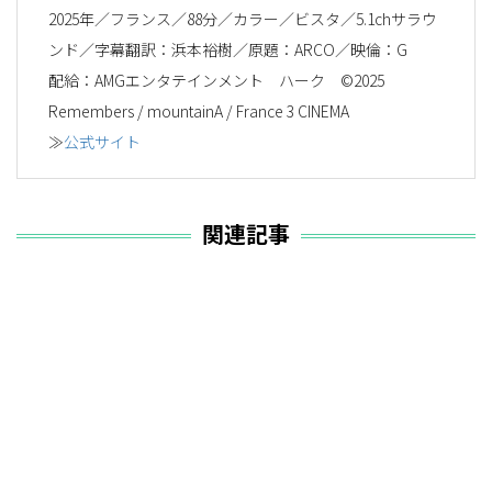
2025年／フランス／88分／カラー／ビスタ／5.1chサラウ
ンド／字幕翻訳：浜本裕樹／原題：ARCO／映倫：G
配給：AMGエンタテインメント ハーク ©2025
Remembers / mountainA / France 3 CINEMA
≫
公式サイト
関連記事