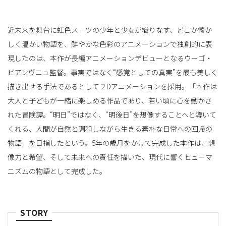
近未来を舞台に虹色スーツの少年と少女が織りなす、どこか懐か
しく温かい物語を、鮮やかな色彩のアニメーションで独創的に表
現したのは、本作が長編アニメーションデビューとなるウーゴ・
ビアンヴニュ監督。事実ではなく“感覚としての真実”を最も美しく
描き出せる手法であるとして２Dアニメーションを採用。「本作は
大人と子どもが一緒に楽しめる作品であり、若い頃に心を動かさ
れた冒険譚。“明日”ではなく、“明後日”を想像することへと導いて
くれる、人間が自然と調和しながら生きる素朴な日常への回帰の
物語」を目指したという。5年の歳月をかけて完成した本作は、想
像力と希望、そして未来への責任を描いた、現代に響くヒューマ
ニズムの物語として完成した。
STORY