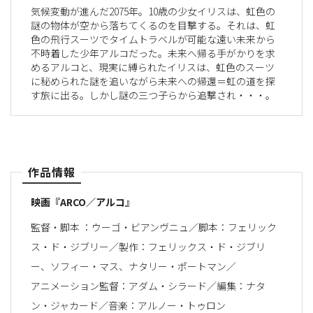
気候変動が進んだ2075年。10歳の少女イリスは、虹色の
謎の物体が空から落ちてくるのを目撃する。それは、虹
色の飛行スーツでタイムトラベルが可能な遠い未来から
不時着した少年アルコだった。未来へ帰る手がかりを求
めるアルコと、現実に縛られたイリスは、虹色のスーツ
に秘められた謎を追いながら未来への帰還＝虹の道を探
す旅に出る。しかし謎の三つ子らから追撃され・・・。
作品情報
映画『ARCO／アルコ』
監督・脚本 ：ウーゴ・ビアンヴニュ／脚本：フェリック
ス・ド・ジブリー／製作：フェリックス・ド・ジブリ
ー、ソフィー・マス、ナタリー・ポートマン／
アニメーション監督：アダム・シラード／編集：ナタ
ン・ジャカード／音楽：アルノー・トゥロン