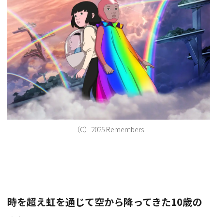
ョ
ン
を
（C）2025 Remembers
切
時を超え虹を通じて空から降ってきた10歳の
り