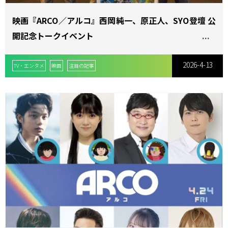
映画『ARCO／アルコ』西岡純一、原正人、SYO登壇 公
開記念トークイベント
2026-4-13
TV・エンタメ
映画
注目の記事