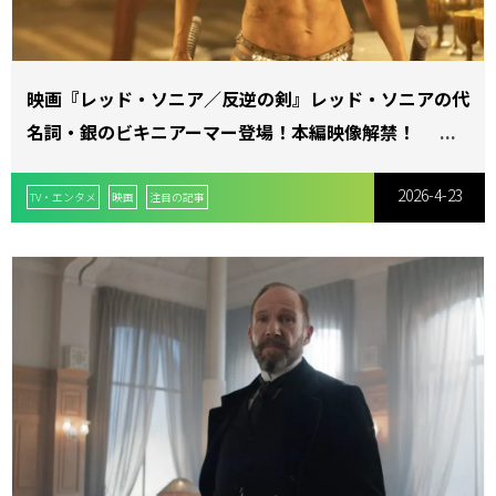
ョ
映画『レッド・ソニア／反逆の剣』レッド・ソニアの代
名詞・銀のビキニアーマー登場！本編映像解禁！
ン
2026-4-23
TV・エンタメ
映画
注目の記事
を
切
り