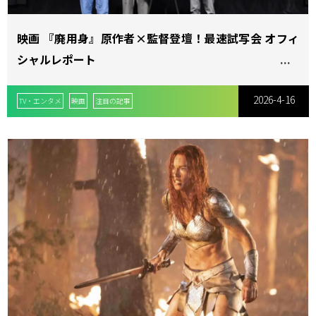
映画 『廃用身』原作者×監督登壇！最速試写会 オフィ
シャルレポート
2026-4-16
TV・エンタメ
映画
注目の記事