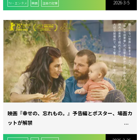
2026-3-5
TV・エンタメ
映画
注目の記事
映画『幸せの、忘れもの。』予告編とポスター、場面カ
ットが解禁