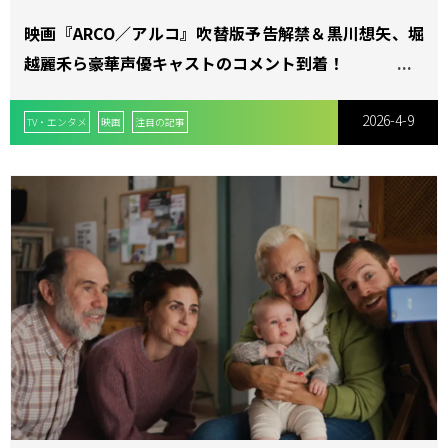
映画『ARCO／アルコ』吹替版予告解禁＆黒川想矢、堀
越麗禾ら豪華声優キャストのコメント到着！
2026-4-9
TV・エンタメ
映画
注目の記事