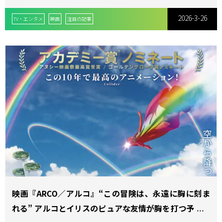
の火が灯るー。
2026-3-26
TV・エンタメ
映画
注目の記事
映画『ARCO／アルコ』“この冒険は、永遠に胸に刻ま
れる” アルコとイリスのピュアな友情が胸を打つ予告映