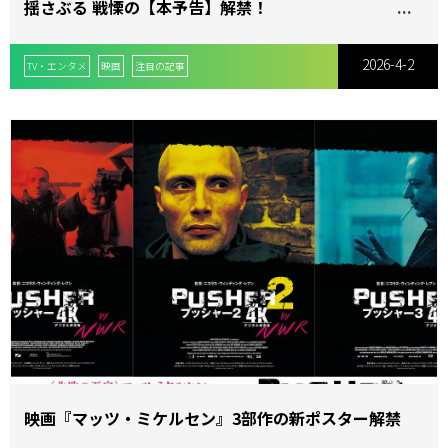
揺さぶる 戦慄の【本予告】解禁！
2026-4-2
TV・エンタメ
映画
注目の記事
映画『マッツ・ミケルセン』3部作の新ポスター解禁