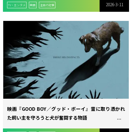
2026-3-11
TV・エンタメ
映画
注目の記事
映画『GOOD BOY／グッド・ボーイ』霊に取り憑かれ
た飼い主を守ろうと犬が奮闘する物語