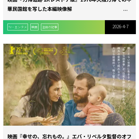
華民国館を写した本編映像解
2026-4-7
TV・エンタメ
映画
注目の記事
映画『幸せの、忘れもの。』エバ・リベルタ監督のオフ