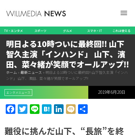
ナ
TV・エンタメ
スポーツ
グルメ
スマホ・IT
これは使える
明日よる10時ついに最終回!! 山下
ビ
智久主演「インハンド」 山下、濱
田、菜々緒が笑顔でオールアップ!!
ホーム
»
最新ニュース
»
明日よる10時ついに最終回!! 山下智久主演「インハ
ゲ
ンド」 山下、濱田、菜々緒が笑顔でオールアップ!!
2019年6月20日
エンタメニュース
ー
Facebook
Twitter
Line
Hatena
LinkedIn
Mixi
共
有
難役に挑んだ山下、“長旅”を終
シ