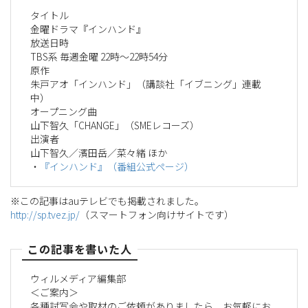
タイトル
金曜ドラマ『インハンド』
放送日時
TBS系 毎週金曜 22時～22時54分
原作
朱戸アオ「インハンド」（講談社「イブニング」連載
中）
オープニング曲
山下智久「CHANGE」（SMEレコーズ）
出演者
山下智久／濱田岳／菜々緒 ほか
・
『インハンド』（番組公式ページ）
※この記事はauテレビでも掲載されました。
http://sp.tvez.jp/
（スマートフォン向けサイトです）
この記事を書いた人
ウィルメディア編集部
＜ご案内＞
各種試写会や取材のご依頼がありましたら、お気軽にお