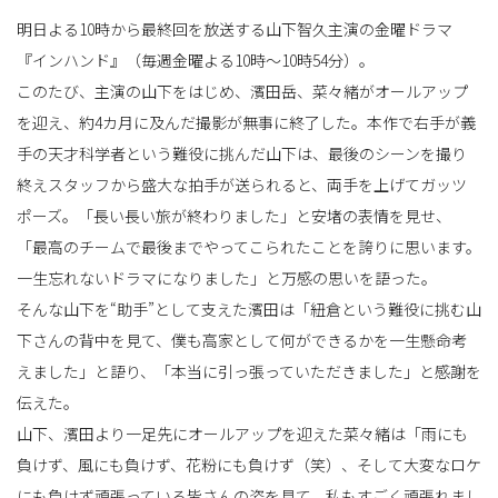
明日よる10時から最終回を放送する山下智久主演の金曜ドラマ
『インハンド』（毎週金曜よる10時～10時54分）。
替
このたび、主演の山下をはじめ、濱田岳、菜々緒がオールアップ
を迎え、約4カ月に及んだ撮影が無事に終了した。本作で右手が義
手の天才科学者という難役に挑んだ山下は、最後のシーンを撮り
え
終えスタッフから盛大な拍手が送られると、両手を上げてガッツ
ポーズ。「長い長い旅が終わりました」と安堵の表情を見せ、
「最高のチームで最後までやってこられたことを誇りに思います。
一生忘れないドラマになりました」と万感の思いを語った。
そんな山下を“助手”として支えた濱田は「紐倉という難役に挑む山
下さんの背中を見て、僕も高家として何ができるかを一生懸命考
えました」と語り、「本当に引っ張っていただきました」と感謝を
伝えた。
山下、濱田より一足先にオールアップを迎えた菜々緒は「雨にも
負けず、風にも負けず、花粉にも負けず（笑）、そして大変なロケ
にも負けず頑張っている皆さんの姿を見て、私もすごく頑張れまし