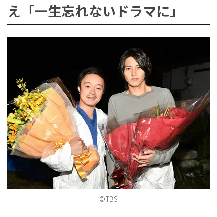
え「一生忘れないドラマに」
ョ
ン
を
切
©TBS
り