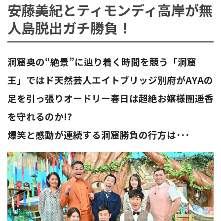
安藤美紀とティモンディ高岸が無
人島脱出ガチ勝負！
ョ
洞窟奥の“絶景”に辿り着く時間を競う「洞窟
王」ではド天然芸人エイトブリッジ別府がAYAの
ン
足を引っ張りオードリー春日は超絶お嬢様團遥香
を守れるのか!?
を
爆笑と感動が連続する洞窟勝負の行方は･･･
切
り