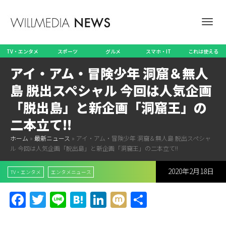
ナ
TV・エンタメ
スポーツ
グルメ
スマホ・IT
これは使える
アイ・アム・冒険少年 洞窟＆無人
ビ
島 脱出スペシャル 今回は人気企画
「脱出島」と新企画「洞窟王」の
二本立て!!
ゲ
ホーム
»
最新ニュース
»
アイ・アム・冒険少年 洞窟＆無人島 脱出スペシャ
ル 今回は人気企画「脱出島」と新企画「洞窟王」の二本立て!!
2020年2月18日
ー
TV・エンタメ
エンタメニュース
Facebook
Twitter
Line
Hatena
LinkedIn
Mixi
共
有
シ