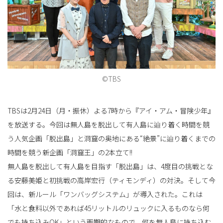
替
え
©TBS
TBSは2月24日（月・振休）よる7時から『アイ・アム・冒険少年』
を放送する。今回は無人島を脱出して有人島に辿り着く時間を競
う人気企画「脱出島」と洞窟の奥地にある“絶景”に辿り着くまでの
時間を競う新企画「洞窟王」の2本立て!!
無人島を脱出して有人島を目指す「脱出島」は、4度目の挑戦とな
る安藤美姫と初挑戦の高岸宏行（ティモンディ）の対決。そして今
回は、新ルール「ワンバッグシステム」が導入された。これは
「水と食料以外であれば45リットルのリュックに入るものなら何
でも持ち込みOK」という画期的なもので、何を無人島に持ち込む