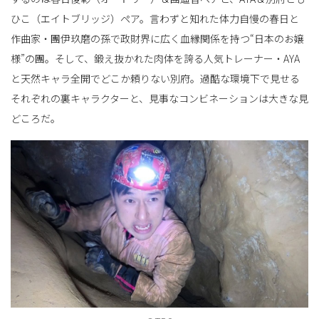
ひこ（エイトブリッジ）ペア。言わずと知れた体力自慢の春日と
作曲家・團伊玖磨の孫で政財界に広く血縁関係を持つ“日本のお嬢
様”の團。そして、鍛え抜かれた肉体を誇る人気トレーナー・AYA
と天然キャラ全開でどこか頼りない別府。過酷な環境下で見せる
それぞれの裏キャラクターと、見事なコンビネーションは大きな見
どころだ。