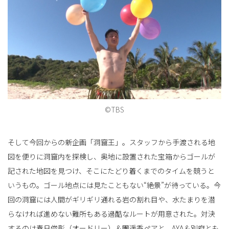
©TBS
そして今回からの新企画「洞窟王」。スタッフから手渡される地
図を便りに洞窟内を探検し、奥地に設置された宝箱からゴールが
記された地図を見つけ、そこにたどり着くまでのタイムを競うと
いうもの。ゴール地点には見たこともない“絶景”が待っている。今
回の洞窟には人間がギリギリ通れる岩の割れ目や、水たまりを潜
らなければ進めない難所もある過酷なルートが用意された。対決
するのは春日俊彰（オードリー）＆團遥香ペアと、AYA＆別府とも