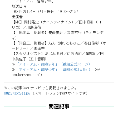
「アイ・アム・冒険少年」
放送日時
TBS系 2月24日（月・振休）19:00～21:57
出演者
【MC】岡村隆史（ナインティナイン）／田中直樹（ココ
リコ）／川島海荷
【「脱出島」挑戦者】安藤美姫／高岸宏行（ティモンデ
ィ）
【「洞窟王」挑戦者】AYA／別府ともひこ／春日俊彰（オ
ードリー）／團遥香
【スタジオゲスト】あばれる君／伊沢拓司／澤部佑／田
中美佐子（五十音順）
≫
「アイ・アム・冒険少年」（番組公式ページ）
≫
「アイ・アム・冒険少年」（番組公式Twitter）
（＠
boukenshounen1）
※この記事はauテレビでも掲載されました。
http://sp.tvez.jp/
（スマートフォン向けサイトです）
関連記事