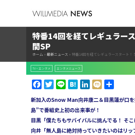
特番14回を経てレギュラース
間SP
ホーム
»
最新ニュース
»
特番14回を経てレギュラースタート！ 
TV・エンタメ
エンタメニュース
Facebook
Twitter
Line
Hatena
LinkedIn
Mixi
共
有
新加入のSnow Man向井康二＆目黒蓮が
島”で番組史上初の出来事が！
目黒「僕たちもサバイバルに挑んでる！ そこ
向井「無人島に絶対持っていきたいのはリッ