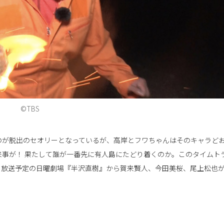
©TBS
のが脱出のセオリーとなっているが、高岸とフワちゃんはそのキャラど
事が！ 果たして誰が一番先に有人島にたどり着くのか。このタイムト
近日放送予定の日曜劇場『半沢直樹』から賀来賢人、今田美桜、尾上松也