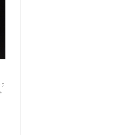
おり
ラ
が