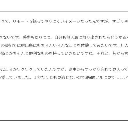
てきて、リモート収録ってやりにくいイメージだったんですが、すごく
きないです。感動もありつつ、自分も無人島に放り出されたらどうする
この番組では脱出島はもちろんいろんなことを体験してみたいです。無
か鍋とかちゃんと便利なものを持っていきたいですね。それと、昔から
か起こるかワクワクしていたんですが、途中からすっかり忘れて見入っ
応援していました。１秒たりとも見逃せないので3時間フルに見てほしい