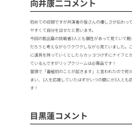
向井康二コメント
初めての収録ですが共演者の皆さんの優しさが伝わっ
やすくて自分を出せたと思います。
今回の脱出島の挑戦者3人とも個性があって見ていて飽
だろうと考えながらワクワクしながら見ていました。
に道具を持っていくとしたらカッコつけずにナイフと
ているんですがリップクリームは必需品です！
冒頭で「番組初のことが起きます」と言われたので何
まい、1人を応援していたはずがいつの間にか3人とも
す！
目黒蓮コメント