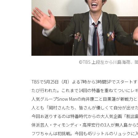
©TBS 上段左から川島海荷
TBSで5月25日（月）よる7時から3時間SPでスター
たび行われた。これまで14回の特番を重ねてついにレ
人気グループSnow Manの向井康二と目黒蓮が新戦
人とも「岡村さんたち、皆さんが優しくて自分が出せ
今回お送りするのは特番時代からの大人気企画「脱出島」
体派芸人・ティモンディ・高岸宏行の3人が無人島から
フワちゃんは初挑戦。今回も45リットルのリュックに