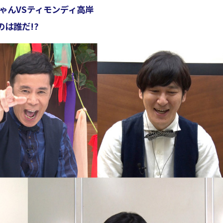
ゃんVSティモンディ高岸
は誰だ!?