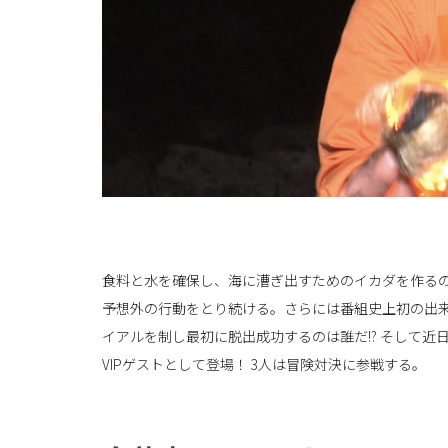
食料と水を確保し、海に漕ぎ出すためのイカダを作る
予想外の行動をとり続ける。さらには番組史上初の出来
イアルを制し最初に脱出成功するのは誰だ!? そして
VIPゲストとして登場！ 3人は冒険対決に参戦する。