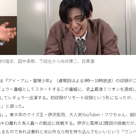
、岡村隆史、田中直樹、下段左から向井康二、目黒蓮
トする『アイ・アム・冒険少年』（通常回はよる9時～10時放送）の収録が
ギュラー番組としてスタートするこの番組に、史上最速ミリオンを達成
力としてレギュラー出演する。初収録がリモート収録という形になったが、
た」と語った。
。東大卒のクイズ王・伊沢拓司、大人気YouTuber・フワちゃん、超
5キロ離れた有人島への脱出に挑戦する。伊沢と高岸は2度目の挑戦だが
入るものであれば食料と水以外なら何を持ち込んでもいいという「ワン