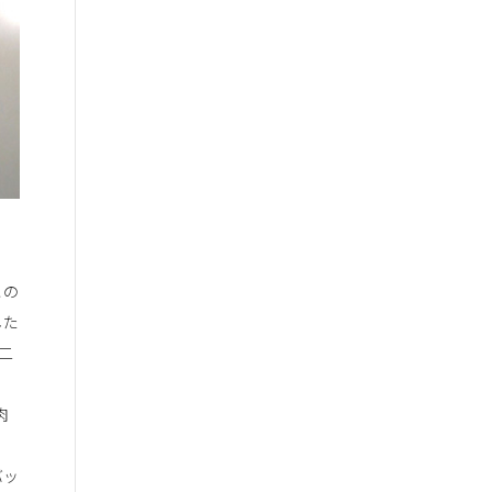
ス
ア
ー
カ
イ
ブ
この
した
二
肉
、
バッ