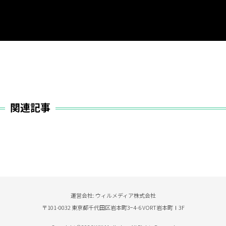
関連記事
運営会社: ウィルメディア株式会社
〒101-0032 東京都千代田区岩本町3−4-6 VORT岩本町Ⅰ3F