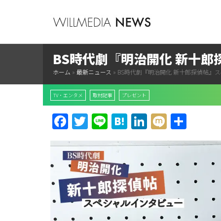
BS時代劇『明治開化 新十郎
ホーム
»
最新ニュース
»
BS時代劇『明治開化 新十郎探偵帖』
TV・エンタメ
取材記事
プレゼント
Facebook
Twitter
Line
Hatena
LinkedIn
Mixi
共
有