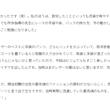
しかったです（笑）。私のほうは、苦労したことといっても衣装が袴やド
。でも所作指導の先生にレースの手袋や傘、バックの持ち方、手の動か
すごく勉強になりました」
レザーのベストに洋装のパンツ、さらにハットをかぶっていて、和洋折
なスーツを着ている人と和服の人で分かれていて、和装と洋装が混ざっ
合うんじゃないかと思っていたので、今回はビジュアルもすごく楽しか
アイデアを出したんです。当時はまだレザーの服はないと思いますが、
ただ、明治初期の女性の最先端のファッションの資料が少ないらしく、
ブーツと言う出で立ちですが、当時実際に流通していた最先端のものを
す！」