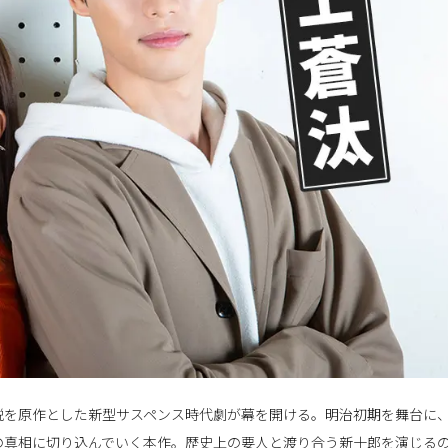
説を原作とした新型サスペンス時代劇が幕を開ける。明治初期を舞台に
の真相に切り込んでいく本作。歴史上の要人と渡り合う新十郎を演じる