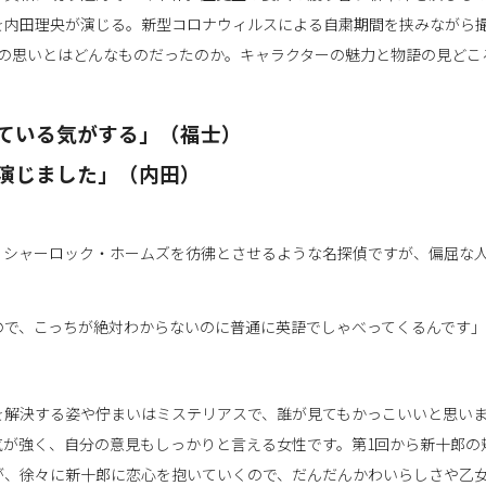
を内田理央が演じる。新型コロナウィルスによる自粛期間を挟みながら
への思いとはどんなものだったのか。キャラクターの魅力と物語の見どこ
ている気がする」（福士）
演じました」（内田）
。シャーロック・ホームズを彷彿とさせるような名探偵ですが、偏屈な
ので、こっちが絶対わからないのに普通に英語でしゃべってくるんです」
を解決する姿や佇まいはミステリアスで、誰が見てもかっこいいと思い
気が強く、自分の意見もしっかりと言える女性です。第1回から新十郎の
が、徐々に新十郎に恋心を抱いていくので、だんだんかわいらしさや乙