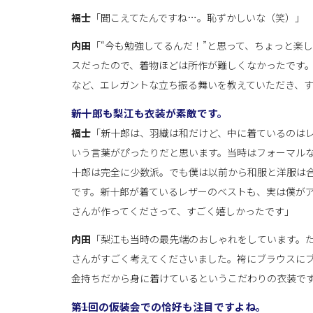
福士
「聞こえてたんですね…。恥ずかしいな（笑）」
内田
「“今も勉強してるんだ！”と思って、ちょっと楽
スだったので、着物ほどは所作が難しくなかったです
など、エレガントな立ち振る舞いを教えていただき、
――新十郎も梨江も衣装が素敵です。
福士
「新十郎は、羽織は和だけど、中に着ているのは
いう言葉がぴったりだと思います。当時はフォーマル
十郎は完全に少数派。でも僕は以前から和服と洋服は
です。新十郎が着ているレザーのベストも、実は僕が
さんが作ってくださって、すごく嬉しかったです」
内田
「梨江も当時の最先端のおしゃれをしています。
さんがすごく考えてくださいました。袴にブラウスに
金持ちだから身に着けているというこだわりの衣装で
――第1回の仮装会での恰好も注目ですよね。