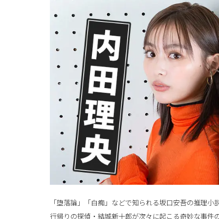
「堕落論」「白痴」などで知られる坂口安吾の推理小
行帰りの探偵・結城新十郎が次々に起こる奇妙な事件