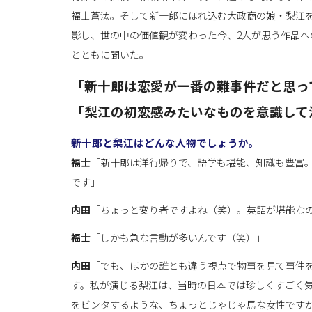
福士蒼汰。そして新十郎にほれ込む大政商の娘・梨江
影し、世の中の価値観が変わった今、2人が思う作品
とともに聞いた。
「新十郎は恋愛が一番の難事件だと思っ
「梨江の初恋感みたいなものを意識して
――新十郎と梨江はどんな人物でしょうか。
福士
「新十郎は洋行帰りで、語学も堪能、知識も豊富
です」
内田
「ちょっと変り者ですよね（笑）。英語が堪能な
福士
「しかも急な言動が多いんです（笑）」
内田
「でも、ほかの誰とも違う視点で物事を見て事件
す。私が演じる梨江は、当時の日本では珍しくすごく
をビンタするような、ちょっとじゃじゃ馬な女性です