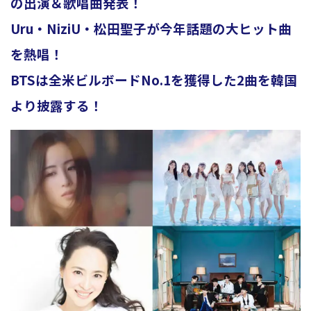
の出演＆歌唱曲発表！
Uru・NiziU・松田聖子が今年話題の大ヒット曲
ョ
を熱唱！
BTSは全米ビルボードNo.1を獲得した2曲を韓国
より披露する！
ン
を
切
り