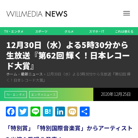
ナ
TV・エンタメ
スポーツ
グルメ
スマホ・IT
これは使える
12月30日（水）よる5時30分から
ビ
生放送『第62回 輝く！日本レコー
ド大賞』
ホーム
»
最新ニュース
»
12月30日（水）よる5時30分から生放送『第62回 輝
ゲ
く！日本レコード大賞』
2020年12月25日
TV・エンタメ
エンタメニュース
ー
Facebook
Twitter
Line
Hatena
LinkedIn
Mixi
共
有
「特別賞」「特別国際音楽賞」からアーティスト
シ