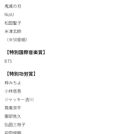
鬼滅の刃
NiziU
松田聖子
米津玄師
（※50音順）
【特別国際音楽賞】
BTS
【特別功労賞】
梓みちよ
小林信吾
ジャッキー吉川
筒美京平
服部克久
弘田三枝子
前田俊明