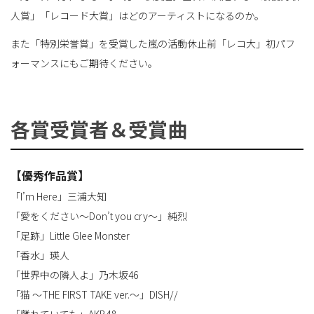
人賞」「レコード大賞」はどのアーティストになるのか。
また「特別栄誉賞」を受賞した嵐の活動休止前「レコ大」初パフ
ォーマンスにもご期待ください。
各賞受賞者＆受賞曲
【優秀作品賞】
「I’m Here」三浦大知
「愛をください～Don’t you cry～」純烈
「足跡」Little Glee Monster
「香水」瑛人
「世界中の隣人よ」乃木坂46
「猫 ～THE FIRST TAKE ver.～」DISH//