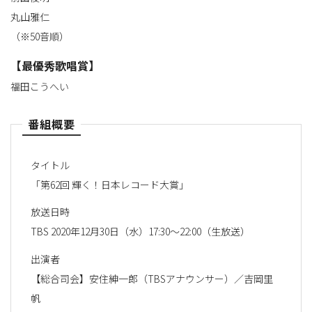
丸山雅仁
（※50音順）
【最優秀歌唱賞】
福田こうへい
番組概要
タイトル
「第62回 輝く！日本レコード大賞」
放送日時
TBS 2020年12月30日（水）17:30～22:00（生放送）
出演者
【総合司会】安住紳一郎（TBSアナウンサー）／吉岡里
帆