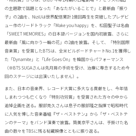
の主題歌で話題となった「あなたがいることで」と最新曲「振り
子」の2曲を、NiziUは世界配信累計1億回再生を突破したプレデビ
ュー作のリードトラック「Make you happy」を、松田聖子は名曲
「SWEET MEMORIES」の日本語バージョンを国内初披露、さらに
最新曲「風に向かう一輪の花」の2曲を披露。そして、「特別国際
音楽賞」を受賞したBTSは、全米ビルボードチャートNo.1を獲得し
た「Dynamite」と「Life Goes On」を韓国からパフォーマンス
（※BTS SUGAさんは先月肩の手術を受け、治療に専念するため今
回のステージには出演いたしません）。
また、日本の音楽界、レコード大賞に多大なる貢献をし、今年惜
しまれつつも亡くなり「特別功労賞」を受賞された方々の中から
追悼企画を送る。服部克久さんは息子の服部隆之指揮で昭和時代
に人気を博した音楽番組『ザ・ベストテン』から「ザ・ベストテ
ンのテーマ」をバンド演奏で披露。筒美京平さんは、手掛けた名
曲の数々をTBSに残る秘蔵映像とともに振り返る。