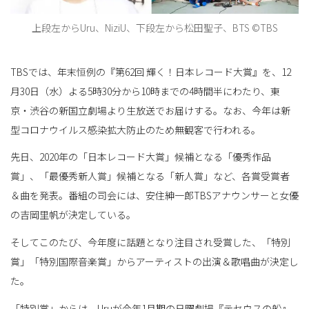
上段左からUru、NiziU、下段左から松田聖子、BTS ©TBS
替
TBSでは、年末恒例の『第62回 輝く！日本レコード大賞』を、12
月30日（水）よる5時30分から10時までの4時間半にわたり、東
え
京・渋谷の新国立劇場より生放送でお届けする。なお、今年は新
型コロナウイルス感染拡大防止のため無観客で行われる。
先日、2020年の「日本レコード大賞」候補となる「優秀作品
賞」、「最優秀新人賞」候補となる「新人賞」など、各賞受賞者
＆曲を発表。番組の司会には、安住紳一郎TBSアナウンサーと女優
の吉岡里帆が決定している。
そしてこのたび、今年度に話題となり注目され受賞した、「特別
賞」「特別国際音楽賞」からアーティストの出演＆歌唱曲が決定し
た。
「特別賞」からは、Uruが今年1月期の日曜劇場『テセウスの船』