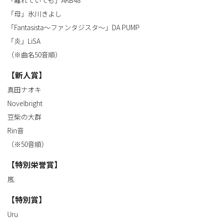
「離れていても」AKB48
「母」氷川きよし
「Fantasista～ファンタジスタ～」DA PUMP
「炎」LiSA
（※曲名50音順）
【新人賞】
真田ナオキ
Novelbright
豆柴の大群
Rin音
（※50音順）
【特別栄誉賞】
嵐
【特別賞】
Uru