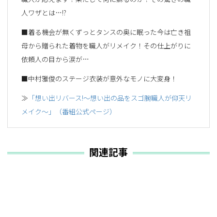
人ワザとは…!?
■着る機会が無くずっとタンスの奥に眠った今は亡き祖
母から贈られた着物を職人がリメイク！その仕上がりに
依頼人の目から涙が…
■中村雅俊のステージ衣装が意外なモノに大変身！
≫
「想い出リバース!～想い出の品をスゴ腕職人が仰天リ
メイク～」（番組公式ページ）
関連記事