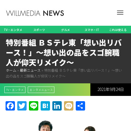
ナ
TV・エンタメ
スポーツ
グルメ
スマホ・IT
これは使える
特別番組 ＢＳテレ東「想い出リバ
ビ
ース！」～想い出の品をスゴ腕職
人が仰天リメイク～
ホーム
»
最新ニュース
»
特別番組 ＢＳテレ東「想い出リバース！」～想い
ゲ
出の品をスゴ腕職人が仰天リメイク～
2021年9月24日
TV・エンタメ
エンタメニュース
ー
Facebook
Twitter
Line
Hatena
LinkedIn
Mixi
共
有
シ