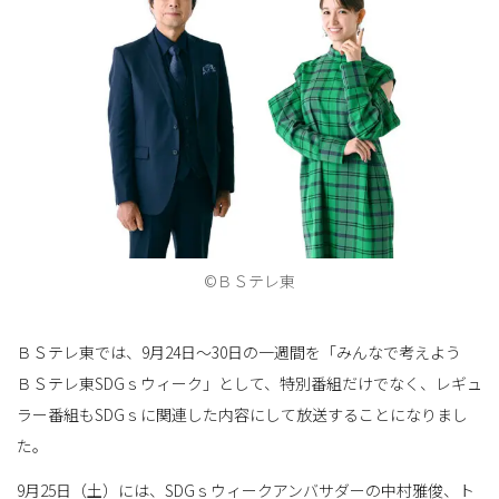
ョ
ン
を
©ＢＳテレ東
ＢＳテレ東では、9月24日～30日の一週間を「みんなで考えよう
切
ＢＳテレ東SDGｓウィーク」として、特別番組だけでなく、レギュ
ラー番組もSDGｓに関連した内容にして放送することになりまし
た。
り
9月25日（土）には、SDGｓウィークアンバサダーの中村雅俊、ト