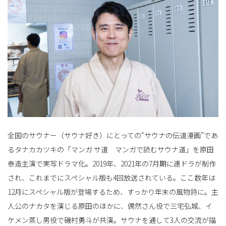
ョ
ン
を
全国のサウナー（サウナ好き）にとっての“サウナの伝道漫画”であ
るタナカカツキの「マンガ サ道 マンガで読むサウナ道」を原田
泰造主演で実写ドラマ化。2019年、2021年の7月期に連ドラが制作
切
され、これまでにスペシャル版も4回放送されている。ここ数年は
12月にスペシャル版が登場するため、すっかり年末の風物詩に。主
人公のナカタを演じる原田のほかに、偶然さん役で三宅弘城、イ
り
ケメン蒸し男役で磯村勇斗が共演。サウナを通して3人の交流が描