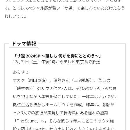
す。とてもスペシャル感が強い「サ道」を楽しんでいただけたらう
れしいです。
ドラマ情報
「サ道 2024SP ～誰しも 何かを胸にととのう～」
12月21日（土）午後4時からテレビ東京系で放送
あらすじ
ナカタ（原田泰造）、偶然さん（三宅弘城）、蒸し男
（磯村勇斗）のサウナ仲間3人は、それぞれいろいろな思
いを抱えながら年末を過ごしていた。一昨年はナカタが2
拠点生活を決意しホームサウナを作成。昨年は、念願だ
った3人での旅行が実現して長野県にある憧れの施設
「The Sauna」へ。そんな彼らは年末にどこのサウナ施
設で蒸されるのか。サウナに訪れる人たちのさまざまな