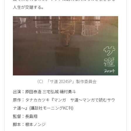
人生が交錯する。
（C）「サ道 2024SP」製作委員会
出演：原田泰造 三宅弘城 磯村勇斗
原作：タナカカツキ『マンガ サ道～マンガで読むサウ
ナ道～』(講談社モーニングKC刊)
監督：長島翔
脚本：根本ノンジ