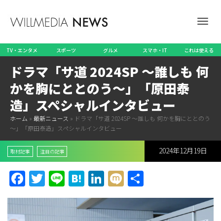
ナ
TV・エンタメ
スポーツ
グルメ
スマホ・IT
これは使える
ドラマ「サ道 2024SP ～誰しも 何
ビ
かを胸にととのう～」「原田泰
造」スペシャルインタビュー
ホーム
»
最新ニュース
»
ドラマ「サ道 2024SP ～誰しも 何かを胸にととのう
ゲ
～」「原田泰造」スペシャルインタビュー
2024年12月19日
取材記事
注目の記事
ー
Facebook
Twitter
Line
Hatena
LinkedIn
Mixi
共
有
シ