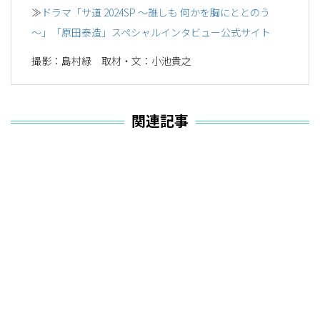
≫
ドラマ「サ道 2024SP ～誰しも 何かを胸にととのう
～」「原田泰造」スペシャルインタビュー公式サイト
撮影：島村緑 取材・文：小池貴之
関連記事