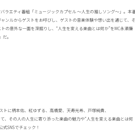
クバラエティ番組「ミュージックカプセル ～人生の推しソング～」。本
ジャンルからゲストをお呼びし、ゲストの音楽体験や想い出を通じて、
トの意外な一面を深掘りし、“人生を変える楽曲とは何か”をMC永瀬廉
ィ』だ。
ゲストに柄本佑、紅ゆずる、高橋愛、天寿光希、戸塚純貴、
い出を通じて、その人の人生に寄り添った楽曲の魅力や“人生を変える楽曲とは何
式SNSでチェック！