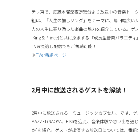
テレ東で、毎週木曜深夜2時5分より放送中の音楽トー
組は、「人生の推しソング」をテーマに、毎回幅広い
人の人生に寄り添った楽曲の魅力を紹介している。ゲス
(King & Prince)と共に探求する『成長型音楽バラエテ
TVer見逃し配信でもご視聴可能！
≫
TVer番組ページ
2月中に放送されるゲストを解禁！
2月中に放送される「ミュージックカプセル」では、
MAZZEL(NAOYA、EIKI)を迎え、音楽体験や想
か”を紹介。ゲストが出演する放送日については、番組公