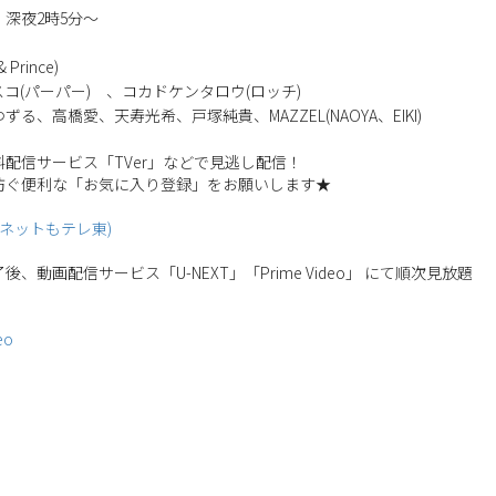
深夜2時5分～
 Prince)
コ(パーパー) 、コカドケンタロウ(ロッチ)
る、高橋愛、天寿光希、戸塚純貴、MAZZEL(NAOYA、EIKI)
配信サービス「TVer」などで見逃し配信！
防ぐ便利な「お気に入り登録」をお願いします★
(ネットもテレ東)
、動画配信サービス「U-NEXT」「Prime Video」 にて順次見放題
eo