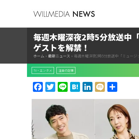
毎週木曜深夜2時5分放送中
ゲストを解禁！
ホーム
»
最新ニュース
»
毎週木曜深夜2時5分放送中「ミュージ
TV・エンタメ
注目の記事
Facebook
Twitter
Line
Hatena
LinkedIn
Mixi
共
有