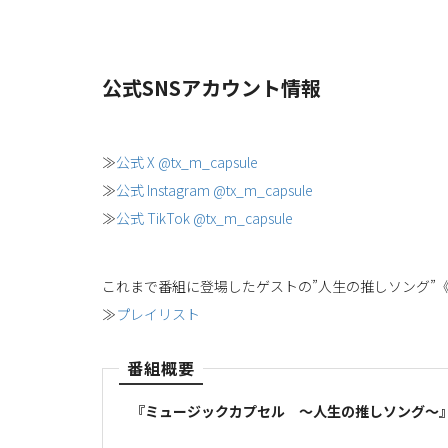
公式SNSアカウント情報
≫
公式 X @tx_m_capsule
≫
公式 Instagram @tx_m_capsule
≫
公式 TikTok @tx_m_capsule
これまで番組に登場したゲストの”人生の推しソング”
≫
プレイリスト
番組概要
『ミュージックカプセル ～人生の推しソング～