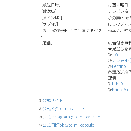
［放送日時］
毎週木曜日 
［放送局］
テレビ東京
［メインMC］
永瀬廉(King &
［サブMC］
ほしのディス
［2月中の放送回にて出演するゲス
柄本佑、紅ゆず
ト］
［配信］
広告付き無料
★見逃しを
≫
TVer
≫
テレ東HP
≫
Lemino
各話放送終了後
配信
≫
U-NEXT
≫
Prime Vid
≫
公式サイト
≫
公式 X @tx_m_capsule
≫
公式 Instagram @tx_m_capsule
≫
公式 TikTok @tx_m_capsule