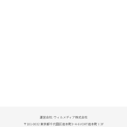
運営会社: ウィルメディア株式会社
〒101-0032 東京都千代田区岩本町3−4-6 VORT岩本町Ⅰ3F