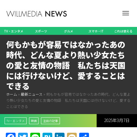
ナ
TV・エンタメ
スポーツ
グルメ
スマホ・IT
これは使える
何もかもが容易ではなかったあの
ビ
時代、どんな夏より熱い少女たち
の愛と友情の物語 私たちは天国
には行けないけど、愛することは
ゲ
できる
ホーム
»
最新ニュース
»
何もかもが容易ではなかったあの時代、どんな夏よ
り熱い少女たちの愛と友情の物語 私たちは天国には行けないけど、愛する
ー
ことはできる
2025年3月7日
TV・エンタメ
映画
注目の記事
シ