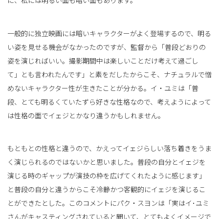
一般的に独立映画には暗いキャラクターがよく登場するので、明る
い姿を見せる機会がなかったのですが、監督から「普段どおりの
姿を演じればいい。撮影期間中は楽しいことだけ考えて過ごし
て」とも言われたんです」と素をだしたからこそ、ナチュラルで憎
めないキャラクター性が生きたことが分かる。イ・ユミは「普
段、とても明るくていたずら好きな性格なので、考えようによって
は性格の面でイェジとかなり違うかもしれません。
もともとの性格と違うので、かえってイェジらしい落ち着きをうま
く演じられるのではないかと思いました。普段の自分とイェジを
演じる時のギャップが演技の枠を広げてくれたように感じます」
と普段の自分と違うからこそ冷静かつ客観的にイェジを演じるこ
とができたとした。このコメントにパク・スヨンは「実はイ･ユミ
さんがキャスティングされていると聞いて、とてもよくイメージで