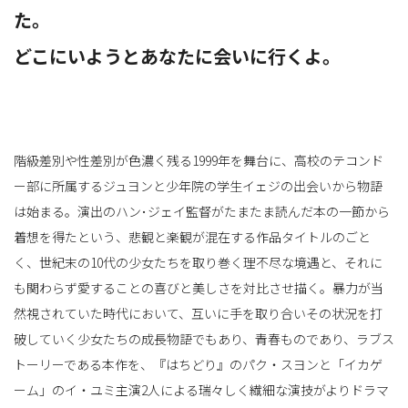
た。
どこにいようとあなたに会いに行くよ。
替
え
階級差別や性差別が色濃く残る1999年を舞台に、高校のテコンド
ー部に所属するジュヨンと少年院の学生イェジの出会いから物語
は始まる。演出のハン･ジェイ監督がたまたま読んだ本の一節から
着想を得たという、悲観と楽観が混在する作品タイトルのごと
く、世紀末の10代の少女たちを取り巻く理不尽な境遇と、それに
も関わらず愛することの喜びと美しさを対比させ描く。暴力が当
然視されていた時代において、互いに手を取り合いその状況を打
破していく少女たちの成長物語でもあり、青春ものであり、ラブス
トーリーである本作を、『はちどり』のパク・スヨンと「イカゲ
ーム」のイ・ユミ主演2人による瑞々しく繊細な演技がよりドラマ