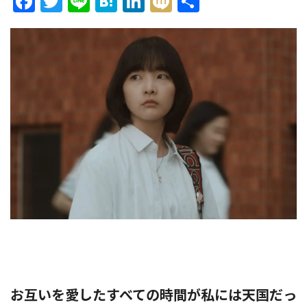
Facebook
Twitter
Line
Hatena
LinkedIn
Mixi
共
有
ョ
ン
を
切
り
お互いを愛したすべての時間が私には天国だっ