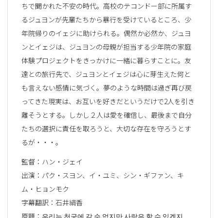
ちで聞かれた不安の時代。高校のテコンドー部に所属す
るジュヨンが先輩たちから暴行を受けているところ、少
年院帰りのイェジに助けられる。偶然か必然か、ジュヨ
ンとイェジは、ジュヨンの母親が担当する少年院の家庭
体験プロジェクトをきっかけに一緒に暮らすことに。友
達との旅行先で、ジュヨンとイェジは心に芽生えた何と
も言えない感情に気づく。夢のような時間は過ぎ再び戻
ってきた現実は、お互いを好きだというだけで2人を引き
離そうとする。しかし２人は愛を確信し、最後まで自分
たちの選択に責任を取ろうと、大切な存在を守ろうとす
るが・・・。
監督：ハン・ジェイ
出演：パク・スヨン、イ・ユミ、シン・ギファン、キ
ム・ヒョンモク
字幕翻訳：石井絹香
原題：우리는 천국에 갈 순 없지만 사랑은 할 수 있겠지