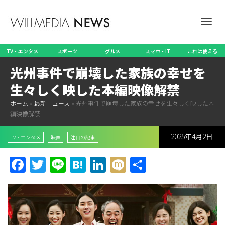
ナ
TV・エンタメ
スポーツ
グルメ
スマホ・IT
これは使える
光州事件で崩壊した家族の幸せを
ビ
生々しく映した本編映像解禁
ホーム
»
最新ニュース
»
光州事件で崩壊した家族の幸せを生々しく映した本
編映像解禁
ゲ
2025年4月2日
TV・エンタメ
映画
注目の記事
Facebook
Twitter
Line
Hatena
LinkedIn
Mixi
共
ー
有
シ