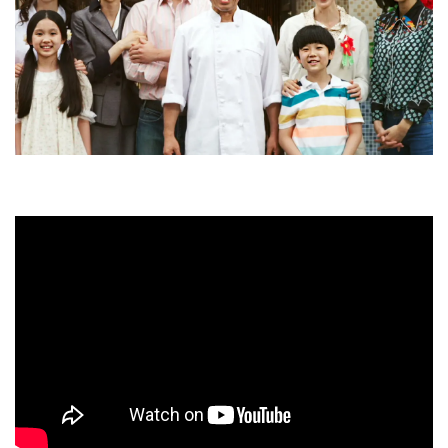
ョ
ン
を
切
り