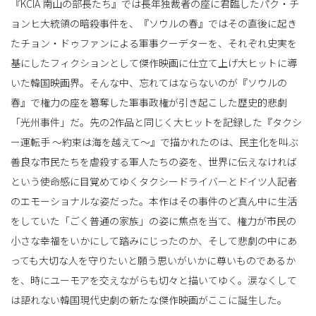
『KCIA 南山の部長たち』では長年独裁者の座に君臨したパク・チ
ョンヒ大統領の暗殺事件を、『ソウルの春』ではその直後に起き
たチョン・ドゥファンによる軍事クーデターを、それぞれ史実を
基にしたフィクションとして傑作映画に仕立て上げ大ヒットに導
いた韓国映画界。そんな中、忘れてはならないのが『ソウルの
春』で権力の座を簒奪した軍事政権が引き起こした歴史的悲劇
「光州事件」だ。先の2作品と同じく大ヒットを記録した『タクシ
ー運転手 〜約束は海を越えて〜』で描かれたのは、民主化を叫ぶ
善良な市民たちを虐殺する軍人たちの姿を、世界に伝えなければ
という使命感に目覚めてゆくタクシードライバーとドイツ人記者
のエモーショナルな姿だった。本作はその事件のど真ん中に生活
をしていた「ごく普通の家族」の姿に焦点を当て、権力が市民の
小さな幸福をいかにして踏みにじったのか、そして悲劇の中にあ
っても大切な人を守りたいと願う思いがいかに尊いものであるか
を、時にユーモアを交えながらも切々と描いてゆく。涙なくして
は語れない韓国現代史劇の新たな傑作映画がここに誕生した。