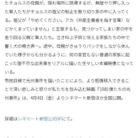
たチョルスの母親が、隠れ場所に誘導するが、無理やり押し入っ
た軍人たちがチョルスの祖父の制止を振り切り家の中に入ってく
る。祖父が「やめてください。アカ（共産主義者を指す言葉）な
どかくまっていません」と主張するも、見つかってしまい家の中を
走り回る父親と軍人たち。泣き叫ぶ子供と怯える家族たちの中で
響く犬の鳴き声…。途中、母親がきゅうりパックをしながら休ん
でいた様子からも分かるように、何の変哲もない普通の家族に起
こった理不尽な出来事をリアルに描いた生々しい本編映像となって
いる。
市民目線で光州事件を描いたことにより、より感情移入できるこ
とで深い悲しみと怒りが私たちを包み込む映画『1980 僕たちの光
州事件』は、4月4日（金）よりシネマート新宿ほか全国公開。
詳細は
シネマート新宿公式HP
にて。