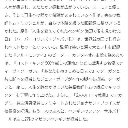
人々が癒され、あたたかい感動が広がっている。ユーモアと優し
さ、そして再生への静かな希望があふれている本作は、実在の教
師トム・ミッシェルが、自らの体験を綴った回顧録に基づいて描
かれた。原作「人生を変えてくれたペンギン 海辺で君を見つけた
日」（ハーパーコリンズ・ジャパン刊）は、世界22カ国で刊行さ
れベストセラーとなっている。監督は笑いと涙で大ヒットを記録
した『フル・モンティ』のピーター・カッタネオ。主役を務めたの
は、『ロスト・キング 500年越しの運命』などに出演する名優ステ
ィーヴ・クーガン。『あなたを抱きしめる日まで』でクーガンと
共に脚本を担当したジェフ・ポープが本作の脚本も担当。クーガ
ンと一緒に、人生を諦めかけていた英語教師トムの繊細なキャラ
クターを丁寧に作り上げた。さらに、『2人のローマ教皇』でアカ
デミー賞主演男優賞にノミネートされたジョナサン・プライスが
校長役を好演。もう一人の主人公、ペンギンのフアン・サルバド
ールは主に2羽のマゼランペンギンが担当した。