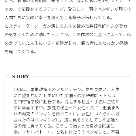
たち、教師の悩み相談に乗るフアン、海に戻るのを拒むフアン、サ
ッカーの応援をするフアンなど、愛らしい一羽のペンギンが周りの
人間たちに笑顔と幸せを運んでくる様子が伝わってくる。
とスティーヴ・クーガン演じる人生を諦めた英語教師トムが美女
の気を引くために助けたペンギン。この偶然の出会いによって、諦
めかけていた人生に小さな奇跡が訪れ、観る者にあたたかい感動
を届けてくれる。
STORY
1976年、軍事政権下のアルゼンチン。夢を見失い、人生
に希望を見いだせずにいた英国人の英語教師・トムは、
名門寄宿学校に赴任する。混乱する社会と手強い生徒た
ちに直面する中、旅先で出会った女性と共に、重油まみ
れの瀕死のペンギンを救うことに。女性にはふられ、残
されたのはペンギンだけ。海に戻そうとしても不思議と
彼の元に戻ってくる。こうして始まった奇妙な同居生
活。「サルバトール」と名付けたそのペンギンと、不器