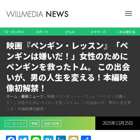
ナ
TV・エンタメ
スポーツ
グルメ
スマホ・IT
これは使える
映画『ペンギン・レッスン』「ペ
ビ
ンギンは嫌いだ！」女性のために
ペンギンを救ったトム。 この出会
いが、男の人生を変える！本編映
ゲ
像初解禁！
ホーム
»
最新ニュース
»
映画『ペンギン・レッスン』「ペンギンは嫌い
だ！」女性のためにペンギンを救ったトム。 この出会いが、男の人生を変
ー
える！本編映像初解禁！
2025年11月25日
TV・エンタメ
映画
注目の記事
シ