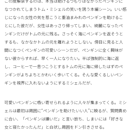
この度解禁するのは、本当は助けるつもりはなかったペンギンに
なつかれてしまうトム・ミシェルの笑いを誘う本編シーン。いい感
じになった女性の気を惹こうと重油まみれのペンギンを助けるこ
とにした彼だが、女性はあっさり帰ってしまい、綺麗になったペ
ンギンだけがトムの元に残る。さっそく海にペンギンを返そうと
するも、なかなかトムの元を離れようとしない。傍目に見ると人
間になつくペンギンの可愛いシーンだが、ペンギンに全く興味が
ない彼からすれば、早く一人になりたい。半ば強制的に海に返
し、コーヒーで一息つこうとするトムの元に海に帰したはずのペ
ンギンがよちよちとかわいく歩いてくる。そんな愛くるしいペン
ギンを視界に入れないようにするミシェルだが、
可愛いペンギンに吸い寄せられるように人々が集まってくる。ミシ
ェルは最初は周囲に“ペンギンを助けたいい人”に映るが、質問責め
に合い、「ペンギンは嫌いだ」と言い放ち、しまいには「好きな
女と寝たかったんだ」と白状し周囲をドン引きさせる。