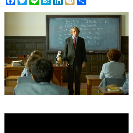
Facebook
Twitter
Line
Hatena
LinkedIn
Mixi
共
有
ョ
ン
を
切
り