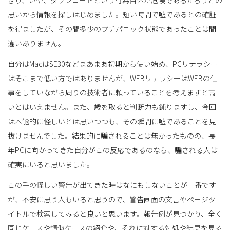
ぎり、いや、ダウンロードという行為自体が危険であるだろうとの
思いから情報を探しはじめました。短い時間で嘘であるとの確証
を得ましたが、その間多少のプチパニック状態であったことは間
違いありません。
自分はMacはSE30などまあまあ初期から使い始め、PCリテラシー
はそこまで低い方ではありませんが、WEBリテラシーはWEBの仕
事をしていながら周りの技術者に頼っていることを考えますと高
いとはいえません。また、歳を取ると判断力も鈍りますし、今回
は本能的に怪しいとは思いつつも、その瞬間に嘘であることを見
抜けませんでした。結果的に騙されることは無かったものの、長
年PCに向かってきた自分がこの反応であるのなら、騙される人は
確実にいると思いました。
この手の怪しい警告が出てきた時はなにもしないことが一番です
が、不安に思う人もいると思うので、警告画面の文言やページタ
イトルで検索してみると良いと思います。報告例が見つかり、全く
同じケースや類似ケースの紹介や、それに対する対処や結果を見る