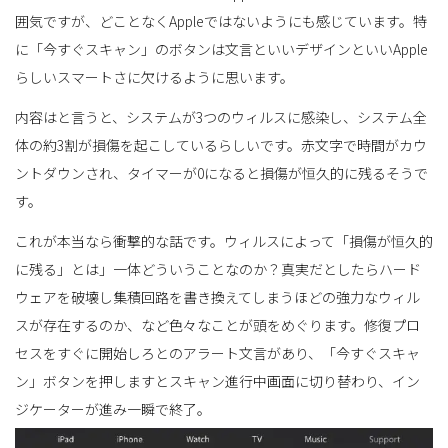
囲気ですが、どことなくAppleではないようにも感じています。特
に「今すぐスキャン」のボタンは文言といいデザインといいApple
替
らしいスマートさに欠けるように思います。
内容はと言うと、システムが3つのウィルスに感染し、システム全
体の約3割が損傷を起こしているらしいです。赤文字で時間がカウ
え
ントダウンされ、タイマーが0になると損傷が恒久的に残るそうで
す。
これが本当なら衝撃的な話です。ウィルスによって「損傷が恒久的
に残る」とは」一体どういうことなのか？真実だとしたらハード
ウェアを破壊し集積回路を書き換えてしまうほどの強力なウィル
スが存在するのか、など色々なことが頭をめぐります。修復プロ
セスをすぐに開始しろとのアラート文言があり、「今すぐスキャ
ン」ボタンを押しますとスキャン進行中画面に切り替わり、イン
ジケーターが進み一瞬で終了。