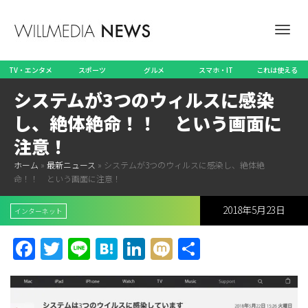
ナ
TV・エンタメ
スポーツ
グルメ
スマホ・IT
これは使える
システムが3つのウィルスに感染
ビ
し、絶体絶命！！ という画面に
注意！
ホーム
»
最新ニュース
»
システムが3つのウィルスに感染し、絶体絶
ゲ
命！！ という画面に注意！
2018年5月23日
インターネット
ー
Facebook
Twitter
Line
Hatena
LinkedIn
Mixi
共
有
シ