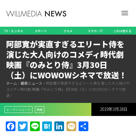
ナ
TV・エンタメ
スポーツ
グルメ
スマホ・IT
これは使える
阿部寛が実直すぎるエリート侍を
ビ
演じた大人向けのコメディ時代劇
映画『のみとり侍』3月30日
（土）にWOWOWシネマで放送！
ゲ
ホーム
»
最新ニュース
»
阿部寛が実直すぎるエリート侍を演じた大人向けの
コメディ時代劇 映画『のみとり侍』3月30日（土）にWOWOWシネマで放
送！
ー
2019年3月28日
エンタメニュース
映画
Facebook
Twitter
Line
Hatena
LinkedIn
Mixi
共
シ