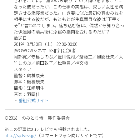
されることに。“猫ののみ取り”という商いをすることに
なった彼だったが、この仕事の実態は、寂しい女性を満
足させる添寝業だった。亡き妻に似た最初の客おみねを
相手にする彼だが、もともとが生真面目な彼は“下手く
そ”と言われてしまう。落ち込む彼は、偶然から知り合っ
た伊達男の清兵衛に添寝の指南を受けるのだが？
放送日
2019年3月30日（土） 22:00-00:00
[WOWOWシネマ][SS][字] 出演者
阿部寛／寺島しのぶ／豊川悦司／斎藤工／風間杜夫／大
竹しのぶ／前田敦子／松重豊／桂文枝
スタッフ
監督：鶴橋康夫
脚本：鶴橋康夫
撮影：江崎朋生
音楽：羽岡佳
・
番組公式サイト
©2018「のみとり侍」製作委員会
※この記事はauテレビでも掲載されました。
http://sp.tvez.jp/
（スマートフォン向けサイトです）