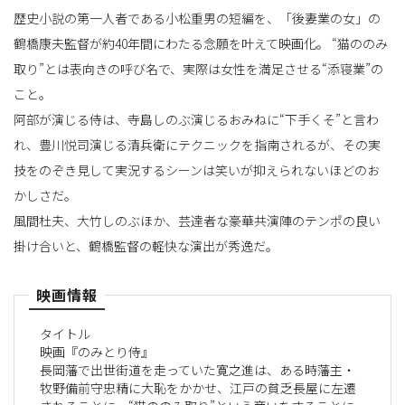
歴史小説の第一人者である小松重男の短編を、「後妻業の女」の
鶴橋康夫監督が約40年間にわたる念願を叶えて映画化。 “猫ののみ
替
取り”とは表向きの呼び名で、実際は女性を満足させる“添寝業”の
こと。
阿部が演じる侍は、寺島しのぶ演じるおみねに“下手くそ”と言わ
え
れ、豊川悦司演じる清兵衛にテクニックを指南されるが、その実
技をのぞき見して実況するシーンは笑いが抑えられないほどのお
かしさだ。
風間杜夫、大竹しのぶほか、芸達者な豪華共演陣のテンポの良い
掛け合いと、鶴橋監督の軽快な演出が秀逸だ。
映画情報
タイトル
映画『のみとり侍』
長岡藩で出世街道を走っていた寛之進は、ある時藩主・
牧野備前守忠精に大恥をかかせ、江戸の貧乏長屋に左遷