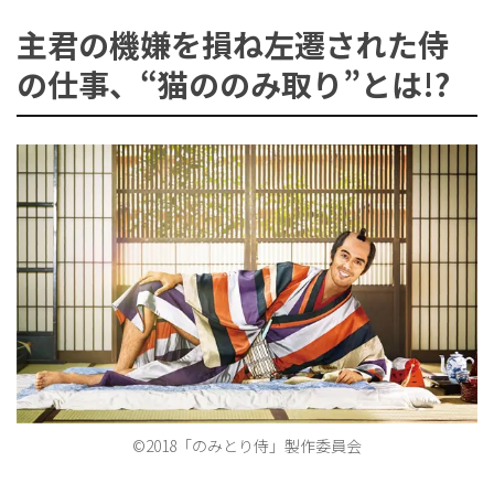
有
主君の機嫌を損ね左遷された侍
の仕事、“猫ののみ取り”とは!?
ョ
ン
を
切
©2018「のみとり侍」製作委員会
り