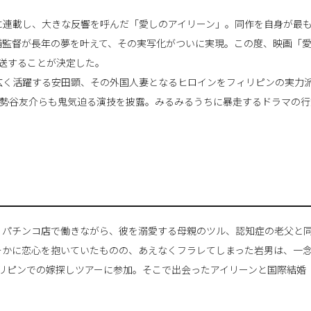
誌に連載し、大きな反響を呼んだ「愛しのアイリーン」。同作を自身が最
輔監督が長年の夢を叶えて、その実写化がついに実現。この度、映画「
放送することが決定した。
広く活躍する安田顕、その外国人妻となるヒロインをフィリピンの実力
伊勢谷友介らも鬼気迫る演技を披露。みるみるうちに暴走するドラマの行
、パチンコ店で働きながら、彼を溺愛する母親のツル、認知症の老父と
そかに恋心を抱いていたものの、あえなくフラレてしまった岩男は、一
ィリピンでの嫁探しツアーに参加。そこで出会ったアイリーンと国際結婚