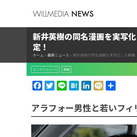
新井英樹の同名漫画を実写化
定！
ホーム
»
最新ニュース
»
新井英樹の同名漫画を実写化した映画「
エンタメニュース
映画
Facebook
Twitter
Line
Hatena
LinkedIn
Mixi
共
有
アラフォー男性と若いフィ