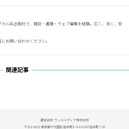
ブカル系出版社で、雑誌・書籍・ウェブ編集を経験。広く、浅く、安
軽にお問い合わせください。
。
関連記事
運営会社: ウィルメディア株式会社
〒101-0032 東京都千代田区岩本町3−4-6 VORT岩本町Ⅰ3F