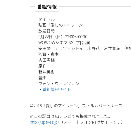
番組情報
タイトル
映画「愛しのアイリーン」
放送日時
9月22日（日）22:00～00:30
WOWOWシネマ[SS][字] 出演
安田顕 ナッツ・シトイ 木野花 河井青葉 伊
監督・脚本
吉田恵輔
原作
新井英樹
音楽
ウォン・ウィンツァン
・
番組情報サイト
©2018「愛しのアイリーン」フィルムパートナーズ
※この記事はauテレビでも掲載されました。
http://sp.tvez.jp/
（スマートフォン向けサイトです）