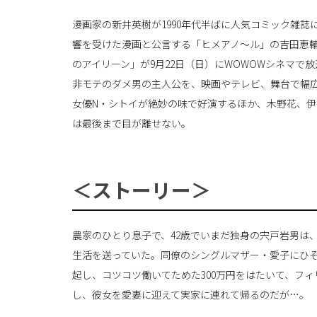
漫画家の新井英樹が1990年代半ばに人気コミック雑
響を受けた漫画と公言する「ヒメアノ～ル」の吉田恵
のアイリーン」が9月22日（日）にWOWOWシネマで
非モテのダメ男の主人公を、映画やテレビ、舞台で幅
女優N・シトイが絶妙の味で好演するほか、木野花、
は最後まで目が離せない。
＜ストーリー＞
農家のひとり息子で、42歳でいまだ独身の宍戸岩男は
生活を送っていた。同僚のシングルマザー・愛子にひ
起し、コツコツ働いてためた300万円をはたいて、フ
し、彼女を愛妻に迎えて実家に連れて帰るのだが…。