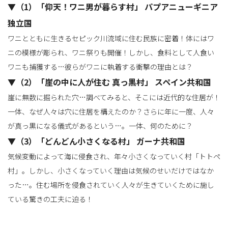
▼（1）「仰天！ワニ男が暮らす村」 パプアニューギニア
独立国
ワニとともに生きるセピック川流域に住む民族に密着！体にはワ
ニの模様が彫られ、ワニ祭りも開催！しかし、食料として人食い
ワニも捕獲する…彼らがワニに執着する衝撃の理由とは？
▼（2）「崖の中に人が住む 真っ黒村」 スペイン共和国
崖に無数に掘られた穴…調べてみると、そこには近代的な住居が！
一体、なぜ人々は穴に住居を構えたのか？さらに年に一度、人々
が真っ黒になる儀式があるという…。一体、何のために？
▼（3）「どんどん小さくなる村」 ガーナ共和国
気候変動によって海に侵食され、年々小さくなっていく村「トトペ
村」。しかし、小さくなっていく理由は気候のせいだけではなか
った…。住む場所を侵食されていく人々が生きていくために施し
ている驚きの工夫に迫る！