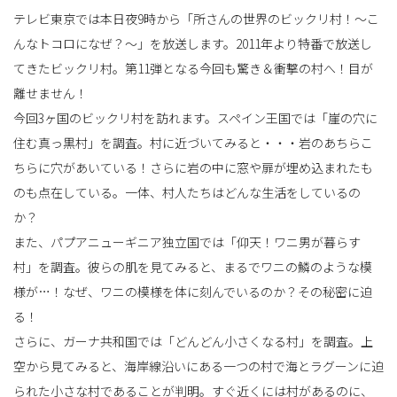
テレビ東京では本日夜9時から「所さんの世界のビックリ村！～こ
んなトコロになぜ？～」を放送します。2011年より特番で放送し
替
てきたビックリ村。第11弾となる今回も驚き＆衝撃の村へ！目が
離せません！
今回3ヶ国のビックリ村を訪れます。スペイン王国では「崖の穴に
え
住む真っ黒村」を調査。村に近づいてみると・・・岩のあちらこ
ちらに穴があいている！さらに岩の中に窓や扉が埋め込まれたも
のも点在している。一体、村人たちはどんな生活をしているの
か？
また、パプアニューギニア独立国では「仰天！ワニ男が暮らす
村」を調査。彼らの肌を見てみると、まるでワニの鱗のような模
様が…！なぜ、ワニの模様を体に刻んでいるのか？その秘密に迫
る！
さらに、ガーナ共和国では「どんどん小さくなる村」を調査。上
空から見てみると、海岸線沿いにある一つの村で海とラグーンに迫
られた小さな村であることが判明。すぐ近くには村があるのに、