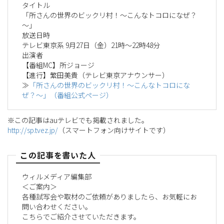
タイトル
「所さんの世界のビックリ村！～こんなトコロになぜ？
～」
放送日時
テレビ東京系 9月27日（金）21時～22時48分
出演者
【番組MC】所ジョージ
【進行】繁田美貴（テレビ東京アナウンサー）
≫
「所さんの世界のビックリ村！～こんなトコロにな
ぜ？～」（番組公式ページ）
※この記事はauテレビでも掲載されました。
http://sp.tvez.jp/
（スマートフォン向けサイトです）
この記事を書いた人
ウィルメディア編集部
＜ご案内＞
各種試写会や取材のご依頼がありましたら、お気軽にお
問い合わせください。
こちらでご紹介させていただきます。