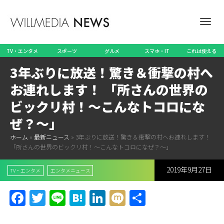
ナ
TV・エンタメ
スポーツ
グルメ
スマホ・IT
これは使える
3年ぶりに放送！驚き＆衝撃の村へ
ビ
お連れします！ 「所さんの世界の
ビックリ村！～こんなトコロにな
ぜ？～」
ゲ
ホーム
»
最新ニュース
»
3年ぶりに放送！驚き＆衝撃の村へお連れします！
「所さんの世界のビックリ村！～こんなトコロになぜ？～」
2019年9月27日
ー
TV・エンタメ
エンタメニュース
Facebook
Twitter
Line
Hatena
LinkedIn
Mixi
共
有
シ