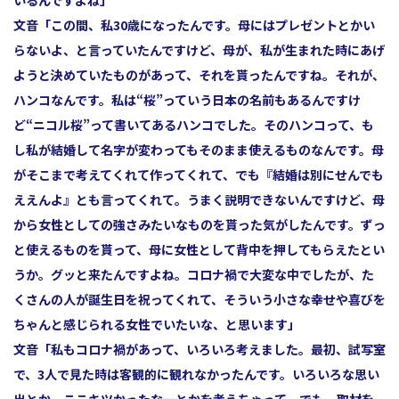
文音
「この間、私30歳になったんです。母にはプレゼントとかい
らないよ、と言っていたんですけど、母が、私が生まれた時にあげ
ようと決めていたものがあって、それを貰ったんですね。それが、
ハンコなんです。私は“桜”っていう日本の名前もあるんですけ
ど“ニコル桜”って書いてあるハンコでした。そのハンコって、も
し私が結婚して名字が変わってもそのまま使えるものなんです。母
がそこまで考えてくれて作ってくれて、でも『結婚は別にせんでも
ええんよ』とも言ってくれて。うまく説明できないんですけど、母
から女性としての強さみたいなものを貰った気がしたんです。ずっ
と使えるものを貰って、母に女性として背中を押してもらえたとい
うか。グッと来たんですよね。コロナ禍で大変な中でしたが、た
くさんの人が誕生日を祝ってくれて、そういう小さな幸せや喜びを
ちゃんと感じられる女性でいたいな、と思います」
文音
「私もコロナ禍があって、いろいろ考えました。最初、試写室
で、3人で見た時は客観的に観れなかったんです。いろいろな思い
出とか、ここキツかったなーとかを考えちゃって。でも、取材を