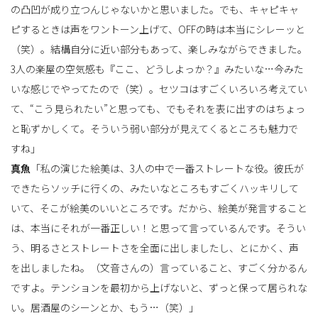
の凸凹が成り立つんじゃないかと思いました。でも、キャピキャ
ピするときは声をワントーン上げて、OFFの時は本当にシレーッと
（笑）。結構自分に近い部分もあって、楽しみながらできました。
3人の楽屋の空気感も『ここ、どうしよっか？』みたいな…今みた
いな感じでやってたので（笑）。セツコはすごくいろいろ考えてい
て、“こう見られたい”と思っても、でもそれを表に出すのはちょっ
と恥ずかしくて。そういう弱い部分が見えてくるところも魅力で
すね」
真魚
「私の演じた絵美は、3人の中で一番ストレートな役。彼氏が
できたらソッチに行くの、みたいなところもすごくハッキリして
いて、そこが絵美のいいところです。だから、絵美が発言すること
は、本当にそれが一番正しい！と思って言っているんです。そうい
う、明るさとストレートさを全面に出しましたし、とにかく、声
を出しましたね。（文音さんの）言っていること、すごく分かるん
ですよ。テンションを最初から上げないと、ずっと保って居られな
い。居酒屋のシーンとか、もう…（笑）」