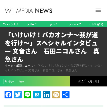
ナ
TV・エンタメ
スポーツ
グルメ
スマホ・IT
これは使える
「いけいけ！バカオンナ～我が道
ビ
を行け～」スペシャルインタビュ
ー 文音さん 石田ニコルさん 真
魚さん
ゲ
ホーム
»
最新ニュース
»
「いけいけ！バカオンナ～我が道を行け～」スペシ
ャルインタビュー 文音さん 石田ニコルさん 真魚さん
2020年7月23日
ー
取材記事
映画
Facebook
Twitter
Line
Hatena
LinkedIn
Mixi
共
有
シ