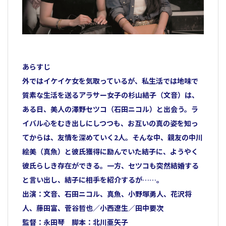
あらすじ
外ではイケイケ女を気取っているが、私生活では地味で
質素な生活を送るアラサー女子の杉山結子（文音）は、
ある日、美人の澤野セツコ（石田ニコル）と出会う。ラ
イバル心をむき出しにしつつも、お互いの真の姿を知っ
てからは、友情を深めていく2人。そんな中、親友の中川
絵美（真魚）と彼氏獲得に励んでいた結子に、ようやく
彼氏らしき存在ができる。一方、セツコも突然結婚する
と言い出し、結子に相手を紹介するが……。
出演：文音、石田ニコル、真魚、小野塚勇人、花沢将
人、藤田富、菅谷哲也／小西遼生／田中要次
監督：永田琴 脚本：北川亜矢子