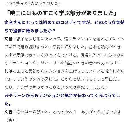
ョンで挑んだ3人に話を聞いた。
「映画にはものすごく学ぶ部分がありました」
替
――文音さんにとっては初めてのコメディですが、どのような気持
ちで撮影に臨みましたか？
文音
「結子を演じるにあたって、常にテンションを落とさずにトッ
え
プギアで走り続けようと、最初に決めました。台本を読んだとき
はまだ想像できていなかったんですけど、現場に入ってからのみん
なのテンションや、リハーサルや稽古のときの合わせ方から『こ
れはちょっと最初からテンションを上げきっていないと成立しない
な』っていうのを体で感じて。だからセリフもちょっと早口だっ
たり、テンポで畳みかけたりというのは意識しましたね」
――スクリーンからもテンションと気合が伝わってくるようでし
た。
文音
「それは…変顔のところですかね？ ありがとうございます
（笑）」