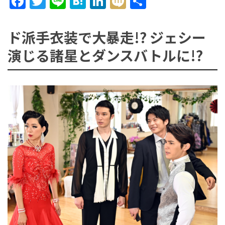
Facebook
Twitter
Line
Hatena
LinkedIn
Mixi
共
有
ド派手衣装で大暴走!? ジェシー
ョ
演じる諸星とダンスバトルに!?
ン
を
切
り