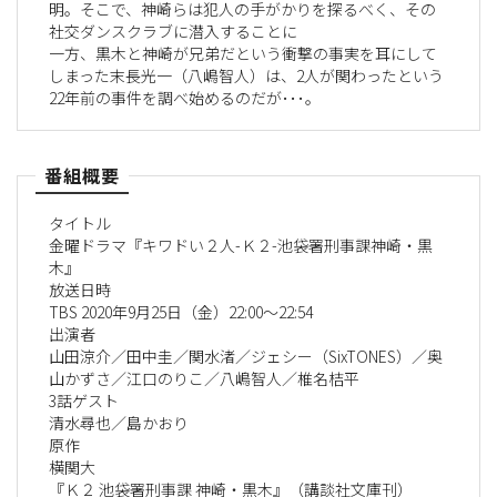
明。そこで、神崎らは犯人の手がかりを探るべく、その
社交ダンスクラブに潜入することに
一方、黒木と神崎が兄弟だという衝撃の事実を耳にして
しまった末長光一（八嶋智人）は、2人が関わったという
22年前の事件を調べ始めるのだが･･･。
番組概要
タイトル
金曜ドラマ『キワドい２人-Ｋ２-池袋署刑事課神崎・黒
木』
放送日時
TBS 2020年9月25日（金）22:00～22:54
出演者
山田涼介／田中圭／関水渚／ジェシー（SixTONES）／奥
山かずさ／江口のりこ／八嶋智人／椎名桔平
3話ゲスト
清水尋也／島かおり
原作
横関大
『Ｋ２ 池袋署刑事課 神崎・黒木』（講談社文庫刊）