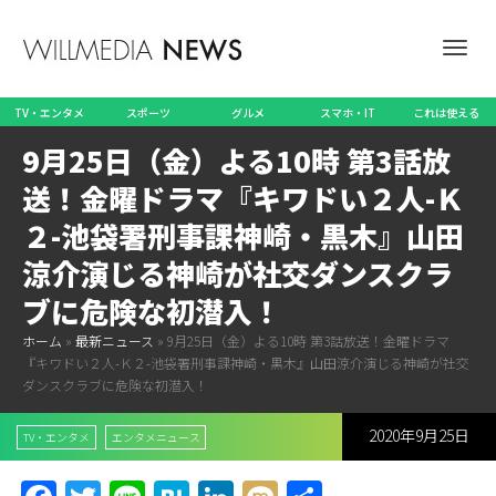
ナ
TV・エンタメ
スポーツ
グルメ
スマホ・IT
これは使える
9月25日（金）よる10時 第3話放
ビ
送！金曜ドラマ『キワドい２人-Ｋ
２-池袋署刑事課神崎・黒木』山田
涼介演じる神崎が社交ダンスクラ
ゲ
ブに危険な初潜入！
ホーム
»
最新ニュース
»
9月25日（金）よる10時 第3話放送！金曜ドラマ
『キワドい２人-Ｋ２-池袋署刑事課神崎・黒木』山田涼介演じる神崎が社交
ー
ダンスクラブに危険な初潜入！
2020年9月25日
TV・エンタメ
エンタメニュース
シ