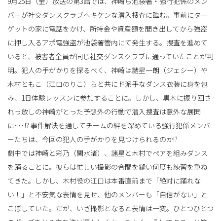
9月25日（金）放送の第3話では、神崎ら池袋署・強行犯係のメン
バーが社交ダンスクラブへキケンな潜入捜査に臨む。事前にター
ゲットの家に電話をかけ、所持金や資産額を聞き出してから強盗
に押し入るアポ電強盗が池袋署管内にて発生する。捜査を進めて
いると、被害者全員が同じ社交ダンスクラブに通っていたことが判
明。犯人の手がかりを探るべく、神崎は諸星一朗（ジェシー）や
木村ともこ（江口のりこ）らと共にド派手なダンス衣装に身を包
み、1日体験レッスンに参加することに。しかし、黒木に振り回さ
れっ放しの神崎がとった予想外の行動で潜入捜査は意外な展開
に･･･!? 事件解決を通してチームの絆を深めている強行犯係メンバ
ーたちは、今回の犯人の手がかりを見つけられるのか!?
劇中では神崎と彩乃（関水渚）、諸星と木村でペアを組みダンス
を踊ることに。彼らは忙しい撮影の合間を縫い何度も練習を重ね
てきた。しかし、木村役の江口は本番直前まで「絶対に踊れな
い！」と不安気な表情を見せ、他のメンバーも「自信がない」と
こぼしていた。だが、いざ撮影となると表情は一変。ひとつひとつ