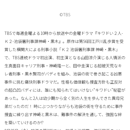
©TBS
替
TBSで毎週金曜よる10時から放送中の金曜ドラマ『キワドい２人-
Ｋ２-池袋署刑事課神崎・黒木』。原作は第56回江戸川乱歩賞を受
え
賞した横関大による刑事小説「Ｋ２ 池袋署刑事課 神崎・黒木」
で、TBS連続ドラマ初出演、初主演となる山田涼介演じる人情派の
生真面目キャリア刑事・神崎隆一と、田中圭演じる超破天荒なキ
レ者刑事・黒木賢司がバディを組み、池袋の街で巻き起こる凶悪
事件に挑む痛快刑事ドラマだ。性格も価値観も捜査方針も正反対
の超凸凹バディには、誰にも知られてはいけない“キワドい”秘密が
あった。なんと2人は幼少期から全く別の人生を歩んできた異母兄
弟だったのだ！ 時にぶつかりながらも池袋の街を守るために事件
捜査に繰り出す神崎と黒木は、難事件の解決を通して、強固な絆
を築いていけるのか!?