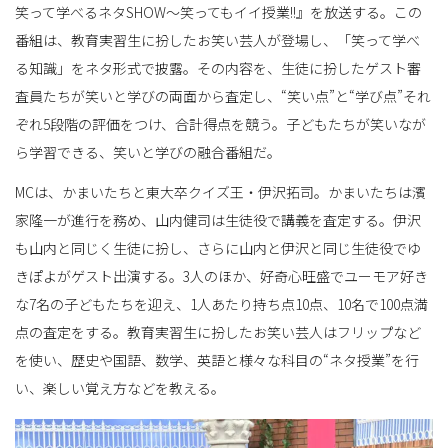
笑って学べるネタSHOW～笑ってもイイ授業!!』を放送する。この
番組は、教育実習生に扮したお笑い芸人が登場し、「笑って学べ
替
る知識」をネタ形式で披露。その内容を、生徒に扮したゲスト審
査員たちが笑いと学びの両面から査定し、“笑い点”と“学び点”それ
ぞれ5段階の評価をつけ、合計得点を競う。子どもたちが笑いなが
え
ら学習できる、笑いと学びの融合番組だ。
MCは、かまいたちと東大卒クイズ王・伊沢拓司。かまいたちは濱
家隆一が進行を務め、山内健司は生徒役で講義を査定する。伊沢
も山内と同じく生徒に扮し、さらに山内と伊沢と同じ生徒役でゆ
きぽよがゲスト出演する。3人のほか、好奇心旺盛でユーモア好き
な7名の子どもたちを迎え、1人あたり持ち点10点、10名で100点満
点の査定をする。教育実習生に扮したお笑い芸人はフリップなど
を使い、歴史や国語、数学、英語と様々な科目の“ネタ授業”を行
い、楽しい覚え方などを教える。