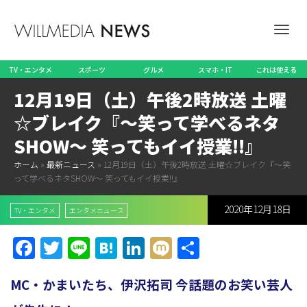
ナ
TV・エンタメ
スポーツ
グルメ
スマホ・IT
これは使える
12月19日（土）午後2時放送 土曜
ビ
☆ブレイク『～笑って学べるネタ
SHOW～ 笑ってもイイ授業!!』
ホーム
»
最新ニュース
»
12月19日（土）午後2時放送 土曜☆ブレイク『～笑
ゲ
って学べるネタSHOW～ 笑ってもイイ授業!!』
2020年12月18日
TV・エンタメ
エンタメニュース
ー
Facebook
Twitter
Line
Hatena
LinkedIn
Mixi
共
有
MC・かまいたち、伊沢拓司 今話題のお笑い芸人
シ