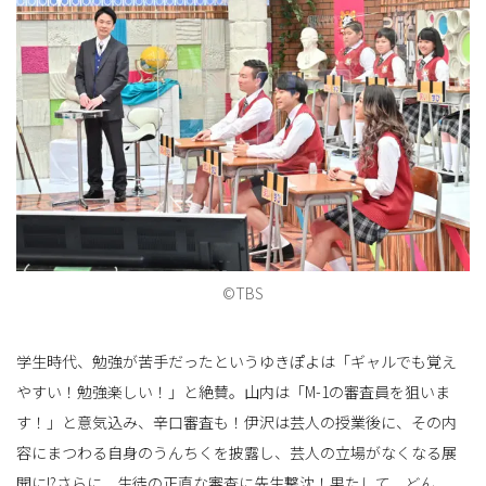
©TBS
学生時代、勉強が苦手だったというゆきぽよは「ギャルでも覚え
やすい！勉強楽しい！」と絶賛。山内は「M-1の審査員を狙いま
す！」と意気込み、辛口審査も！伊沢は芸人の授業後に、その内
容にまつわる自身のうんちくを披露し、芸人の立場がなくなる展
開に!?さらに、生徒の正直な審査に先生撃沈！果たして、どん