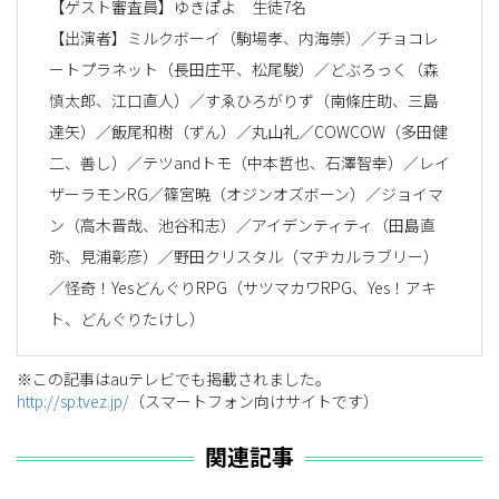
【ゲスト審査員】ゆきぽよ 生徒7名
【出演者】ミルクボーイ（駒場孝、内海崇）／チョコレ
ートプラネット（長田庄平、松尾駿）／どぶろっく（森
慎太郎、江口直人）／すゑひろがりず（南條庄助、三島
達矢）／飯尾和樹（ずん）／丸山礼／COWCOW（多田健
二、善し）／テツandトモ（中本哲也、石澤智幸）／レイ
ザーラモンRG／篠宮暁（オジンオズボーン）／ジョイマ
ン（高木晋哉、池谷和志）／アイデンティティ（田島直
弥、見浦彰彦）／野田クリスタル（マヂカルラブリー）
／怪奇！YesどんぐりRPG（サツマカワRPG、Yes！アキ
ト、どんぐりたけし）
※この記事はauテレビでも掲載されました。
http://sp.tvez.jp/
（スマートフォン向けサイトです）
関連記事