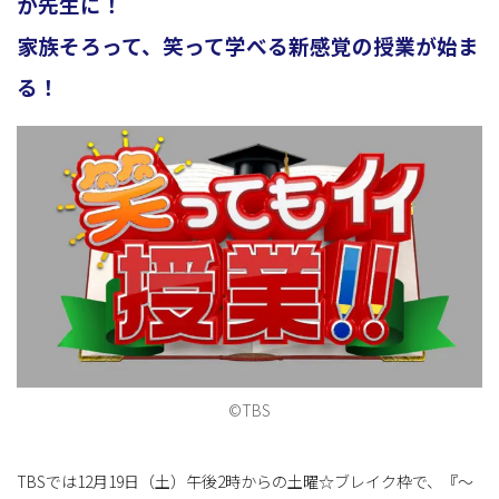
が先生に！
家族そろって、笑って学べる新感覚の授業が始ま
ョ
る！
ン
を
切
©TBS
り
TBSでは12月19日（土）午後2時からの土曜☆ブレイク枠で、『～