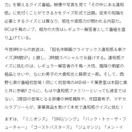
力」を鍛えるクイズ番組。映像や写真を見て「その中にある違和
感」に気付くことができるかをクイズ形式で出題。従来の知識を
替
必要とするクイズとは異なり、感性や直感力が問われる内容だ。
MCは千鳥のノブ、相方の大悟はレギュラー解答者として番組を盛
り上げている。
え
今夜8時からの放送は、「超名作映画クライマックス違和感＆新ク
イズ2時間SP」と題し、2時間スペシャルでお届けする。違和感ク
イズに挑むのは、レギュラー解答者の千鳥・大悟、霜降り明星の
粗品とせいや、なにわ男子の大橋和也と藤原丈一郎。そして、西
野七瀬が番組初登場！同じく初登場のAKB48・千葉恵里は本田仁美
と共に参戦!! さらに、もはや違和感ファミリーといっても過言では
ない、3度目の登場となる俳優の神尾楓珠や、矢田亜希子、マヂカ
ルラブリーらが、豪華賞品を懸けて本気で違和感クイズに挑む！
まずは、「ミニオンズ」「SING/シング」「バック・トゥ・ザ・フ
ューチャー」「ゴーストバスターズ」「ジュマンジ」「メン・イ