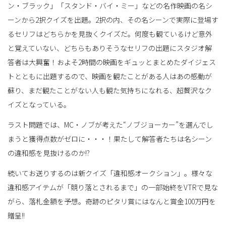
ン・ブラック」「スタンド・バイ・ミー」などの名作映画の名シ
ーンから2択クイズを出題。2択の内、その名シーンで実際に登場す
るセリフはどちらかを見抜くクイズだ。何度も観ているけど意外
と覚えていない、どちらもありそうなセリフの出題にスタジオ解
答者は大興奮！およそ2時間の映画をギュッとまとめたダイジェス
トとともに出題するので、映画を観たことがある人はあの感動が
蘇り、まだ観たことがない人も観た気持ちになれる、超贅沢なク
イズとなっている。
ラスト問題では、MC・ノブが考えた“ノブジョーカー”を選んでし
まうと獲得点数がゼロに・・・！果たして解答者たちは名シーン
の違和感を見抜けるのか!?
続いてお送りするのは新クイズ「違和感オークション」。様々な
違和感アイテムが「競り落とされるまで」の一部始終をVTRで見な
がら、落札金額を予想。奇跡のピタリ賞にはなんと賞金100万円を
贈呈!!