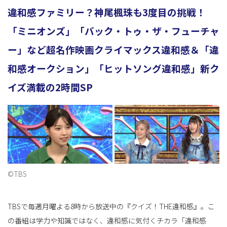
違和感ファミリー？神尾楓珠も3度目の挑戦！
「ミニオンズ」「バック・トゥ・ザ・フューチャ
ョ
ー」など超名作映画クライマックス違和感＆「違
和感オークション」「ヒットソング違和感」新ク
ン
イズ満載の2時間SP
を
切
©TBS
TBSで毎週月曜よる8時から放送中の『クイズ！THE違和感』。こ
り
の番組は学力や知識ではなく、違和感に気付くチカラ「違和感