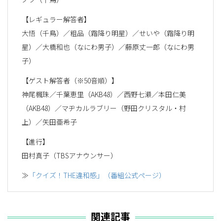
【レギュラー解答者】
大悟（千鳥）／粗品（霜降り明星）／せいや（霜降り明
星）／大橋和也（なにわ男子）／藤原丈一郎（なにわ男
子）
【ゲスト解答者（※50音順）】
神尾楓珠／千葉恵里（AKB48）／西野七瀬／本田仁美
（AKB48）／マヂカルラブリー（野田クリスタル・村
上）／矢田亜希子
【進行】
田村真子（TBSアナウンサー）
≫
「クイズ！THE違和感」（番組公式ページ）
関連記事