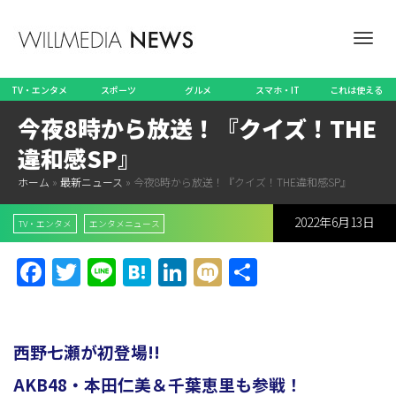
ナ
TV・エンタメ
スポーツ
グルメ
スマホ・IT
これは使える
今夜8時から放送！『クイズ！THE
ビ
違和感SP』
ホーム
»
最新ニュース
»
今夜8時から放送！『クイズ！THE違和感SP』
2022年6月13日
ゲ
TV・エンタメ
エンタメニュース
Facebook
Twitter
Line
Hatena
LinkedIn
Mixi
共
有
ー
西野七瀬が初登場!!
シ
AKB48・本田仁美＆千葉恵里も参戦！