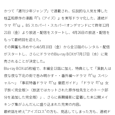
かつて「週刊少年ジャンプ」で連載され、伝説的な人気を博した
替
桂正和原作の漫画『I”s（アイズ）』を実写ドラマ化した、連続ド
ラマ『I”s』。BS スカパー! ・スカパー! オンデマンドにて昨年12月
21日（金）より放送・配信をスタートし、4月26日の放送・配信を
え
もって最終回を迎えた。
その興奮も冷めやらぬ5月10日（金）から全13話のレンタル・配信
がスタートし、さらにドラマのBlu-ray BOXが7月17日（水）に発
売されることが決定した。
Blu-ray BOXは5枚組で、本編全13話に加え、特典として「演劇人は
夜な夜な下北の街で呑み明かす・・番外編～ドラマ『I”s』スペシ
ャル～」「事前特番ドラマ『I”s』徹底ガイド」「ドラマ『I”s』女
子旅＜完全版＞（放送ではカットされた原作桂先生とのトーク部
分を追加した完全版）」、さらに長期撮影に密着した未公開メイ
キング集がふんだんに盛り込まれた充実の内容。
最終話を終え“アイズロス”の方も、見逃してしまった方も、連続ド