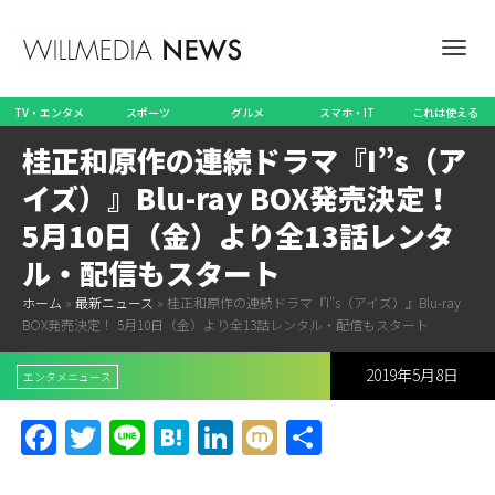
ナ
TV・エンタメ
スポーツ
グルメ
スマホ・IT
これは使える
桂正和原作の連続ドラマ『I”s（ア
ビ
イズ）』Blu-ray BOX発売決定！
5月10日（金）より全13話レンタ
ル・配信もスタート
ゲ
ホーム
»
最新ニュース
»
桂正和原作の連続ドラマ『I”s（アイズ）』Blu-ray
BOX発売決定！ 5月10日（金）より全13話レンタル・配信もスタート
2019年5月8日
ー
エンタメニュース
Facebook
Twitter
Line
Hatena
LinkedIn
Mixi
共
有
シ