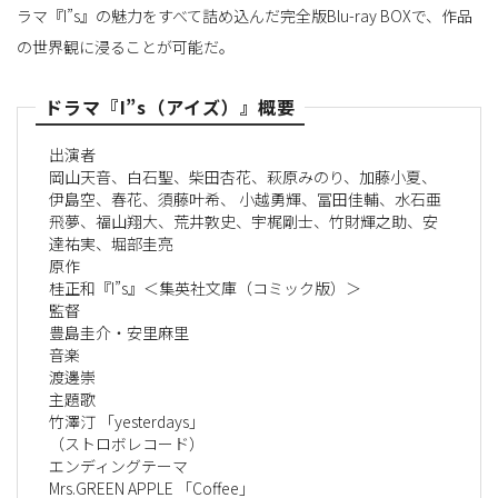
ラマ『I”s』の魅力をすべて詰め込んだ完全版Blu-ray BOXで、作品
の世界観に浸ることが可能だ。
ドラマ『I”s（アイズ）』概要
出演者
岡山天音、白石聖、柴田杏花、萩原みのり、加藤小夏、
伊島空、春花、須藤叶希、 小越勇輝、冨田佳輔、水石亜
飛夢、福山翔大、荒井敦史、宇梶剛士、竹財輝之助、安
達祐実、堀部圭亮
原作
桂正和『I”s』＜集英社文庫（コミック版）＞
監督
豊島圭介・安里麻里
音楽
渡邊崇
主題歌
竹澤汀 「yesterdays」
（ストロボレコード）
エンディングテーマ
Mrs.GREEN APPLE 「Coffee」