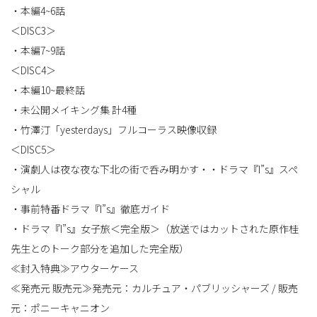
・本編4~6話
＜DISC3＞
・本編7~9話
＜DISC4＞
・本編10~最終話
・未公開メイキング集 計4種
・竹澤汀「yesterdays」フルコーラス映像収録
＜DISC5＞
・演劇人は夜な夜な下北の街で呑み明かす・・ドラマ『I”s』スペ
シャル
・事前特番ドラマ『I”s』徹底ガイド
・ドラマ『I”s』女子旅＜完全版＞（放送ではカットされた原作桂
先生とのトーク部分を追加した完全版）
≪封入特典≫アウターケース
≪発売元 販売元≫発売元：カルチュア・パブリッシャーズ / 販売
元：ポニーキャニオン