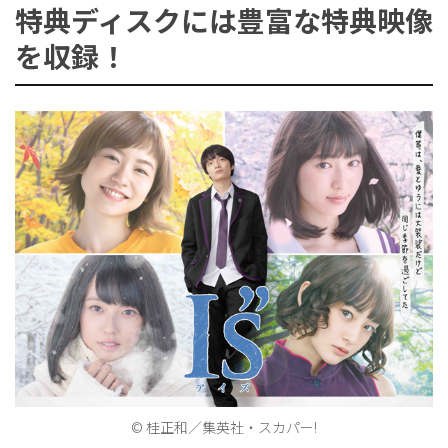
特典ディスクには豊富な特典映像
を収録！
ョ
ン
を
切
り
© 桂正和／集英社・スカパー!