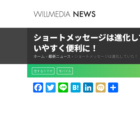
ショートメッセージは進化し
いやすく便利に！
ホーム
»
最新ニュース
»
ショートメッセージは進化していた！
恋するスマホ
モバイル
Facebook
Twitter
Line
Hatena
LinkedIn
Mixi
共
有