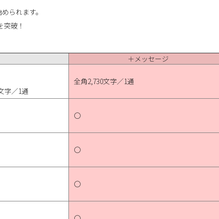
始められます。
を突破！
＋メッセージ
全角2,730文字／1通
文字／1通
〇
〇
〇
〇