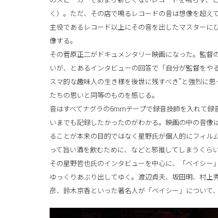
く）。ただ、その店で鳴るレコードの音は想像を超え
主役であるレコード以上にその音を出したマスターに
像する。
その菅原正二がドキュメンタリー映画になった。監督
いが、とあるインタビューの回答で「自分が監督をやる
スマ的な趣味人の生き様を後世に残すべき”と強烈に思
たちの思いと同等のものを感じる。
音はすべてナグラの6mmテープで録音技師を入れて録
いまでも記録したかったのがわかる。映画の中の音像
ることが本来の目的ではなく星野氏が個人的にフィル
って旨い酒を飲むために、などと邪推してしまうくら
その星野哲也氏のインタビューを中心に、「ベイシー
ゆっくりあぶり出してゆく。渡辺貞夫、坂田明、村上
彦、鈴木京香といった著名人が「ベイシー」について