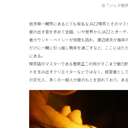
©「ジャズ喫
岩手県一関市にあるとても有名なJAZZ喫茶とそのマス
彼の出す音を求めて全国、いや世界からJAZZとオーデ
者カウント・ベイシーが何度も訪れ、渡辺貞夫が毎年
だけに一関に引っ越し晩年を過ごすなど、ここにはた
にある。
喫茶店のマスターである菅原正二の何がそこまで魅力
トを生み出すクリエイターなどではなく、経営者とし
の文化人、多くの一般人が彼のもとを訪れており、あ