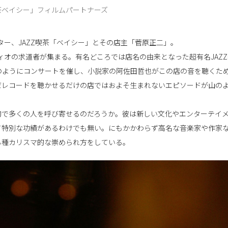
茶ベイシー」フィルムパートナーズ
ター、JAZZ喫茶「ベイシー」とその店主「菅原正二」。
ィオの求道者が集まる。有名どころでは店名の由来となった超有名JAZZ
のようにコンサートを催し、小説家の阿佐田哲也がこの店の音を聴くた
だレコードを聴かせるだけの店ではおよそ生まれないエピソードが山の
的で多くの人を呼び寄せるのだろうか。彼は新しい文化やエンターテイ
て特別な功績があるわけでも無い。にもかかわらず高名な音楽家や作家
る種カリスマ的な崇められ方をしている。