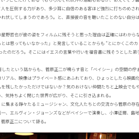
て人を圧倒する力があり、多少耳に自信のある客ほど強烈に打ちのめさ
ひれ伏してしまうのであろう。と、直接彼の音を聴いたことのない自分
の星野哲也が彼の姿をフィルムに残そうと思った理由は正確にはわから
とは思ってもいなかった」と発言していることからも “とにかくこのカ
ったのだろう。そこにはイエスの言葉や行いを福音書に残そうとした弟
音したという話からも、菅原正二が鳴らす音と「ベイシー」の空間の佇
はリアル、映像はプライベート感にあふれており、ひょっとしたら映画
ムを残したかっただけではないか？気のおけない仲間たちと上映会でも
い、気持ちよく閉じた世界が広がり、そこに引き込まれる。
」に集まる錚々たるミュージシャン、文化人たちとの交流から菅原の存
秀一、エルヴィン・ジョーンズなどがベイシーで演奏し、小澤征爾、島
、菅原正二について語る。