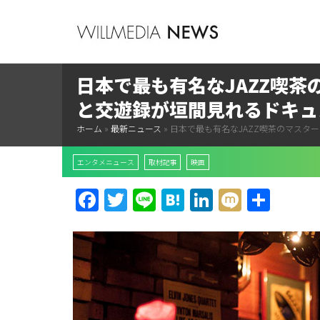
日本で最も有名なJAZZ喫
と交遊録が垣間見れるドキュ
ホーム
»
最新ニュース
»
日本で最も有名なJAZZ喫茶のマスタ
エンタメニュース
取材記事
映画
Facebook
Twitter
Line
Hatena
LinkedIn
Mixi
共
有