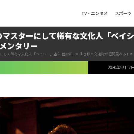
TV・エンタメ
スポーツ
茶のマスターにして稀有な文化人「ベイシ
メンタリー
ーにして稀有な文化人「ベイシー」店主 菅原正二の生き様と交遊録が垣間見れるド
2020年9月17