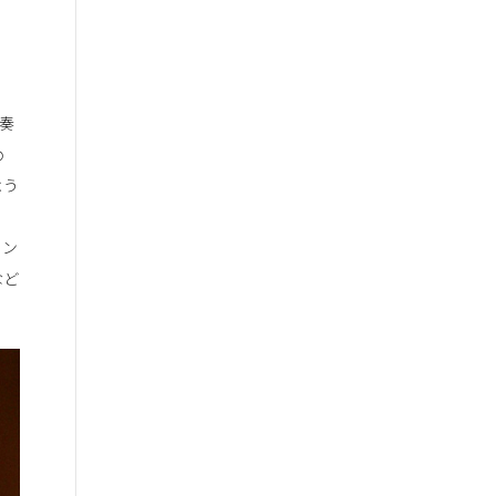
奏
め
よう
メン
など