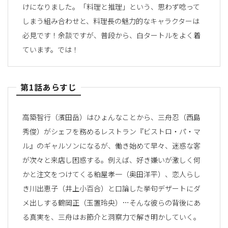
けになりました。「料理と推理」という、思わず唸って
しまう組み合わせと、料理長の魅力的なキャラクターは
必見です！余談ですが、普段から、白タートルをよく着
ています。では！
第1話あらすじ
高築智行（濱田岳）はひょんなことから、三舟忍（西島
秀俊）がシェフを務めるレストラン『ビストロ・パ・マ
ル』のギャルソンになるが、働き始めて早々、迷惑な客
が次々と来店し困惑する。例えば、好き嫌いが激しく何
かと注文をつけてくる粕屋孝一（奥田洋平）、恋人らし
き川出恵子（井上小百合）と口論した挙句デザートにダ
メ出しする鶴岡正（玉置玲央）…そんな彼らの背後にあ
る真実を、三舟はお節介と洞察力で解き明かしていく。