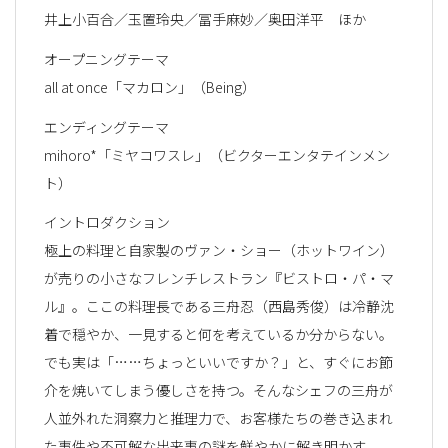
井上小百合／玉置玲央／冨手麻妙／奥田洋平 ほか
オープニングテーマ
all at once「マカロン」（Being）
エンディングテーマ
mihoro*「ミヤコワスレ」（ビクターエンタテインメン
ト）
イントロダクション
極上の料理と自家製のヴァン・ショー（ホットワイン）
が売りの小さなフレンチレストラン『ビストロ・パ・マ
ル』。ここの料理長である三舟忍（西島秀俊）は冷静沈
着で穏やか、一見すると何を考えているか分からない。
でも実は「……ちょっといいですか？」と、すぐにお節
介を焼いてしまう優しさを持つ。そんなシェフの三舟が
人並外れた洞察力と推理力で、お客様たちの巻き込まれ
た事件や不可解な出来事の謎を鮮やかに解き明かす。