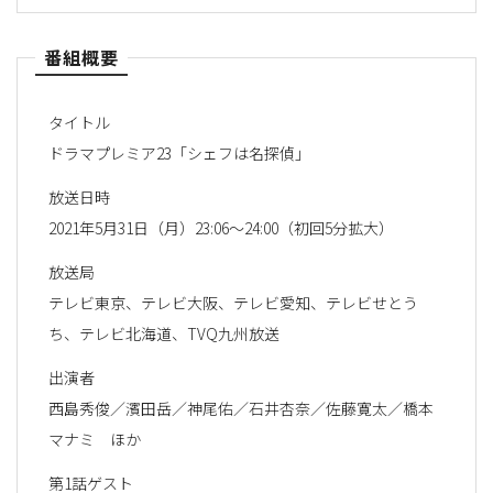
番組概要
タイトル
ドラマプレミア23「シェフは名探偵」
放送日時
2021年5月31日（月）23:06～24:00（初回5分拡大）
放送局
テレビ東京、テレビ大阪、テレビ愛知、テレビせとう
ち、テレビ北海道、TVQ九州放送
出演者
西島秀俊／濱田岳／神尾佑／石井杏奈／佐藤寛太／橋本
マナミ ほか
第1話ゲスト