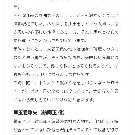
た。
そんな作品の雰囲気そのままに、とても温かくて楽しい
撮影現場でした。私が演じる川出恵子という人物は、家
族思いの心優しい性格である一方、そんな家族との心の
すれ違いにもどかしさを抱えています。
家族でなくとも、人間関係の悩みは様々な環境でつきも
のだと思いますが、そんな気持ちを、美味しい食事と温
かいおもてなしで、優しく救いとってくれるような、お
腹も心もいっぱいになるような作品です。
ご時世的に、中々人との繋がりを感じづらくなった昨今
ですが、ぜひ一日の終わりにゆっくりと、大切な人を思
いながら楽しんでいただければと思います。
■玉置玲央（鶴岡正 役）
鶴岡という役は職人気質の寡黙な人物で、自分自身が持
ち合わせていない部分を沢山持っていてとても魅力的で