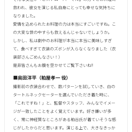
救われ、彼女を演じる私自身にとっても幸せな気持ちに
なりました。
愛情を込められたお料理の力は本当にすごいですね。こ
の大変な世の中すらも救えるんじゃないでしょうか。
しかし、私は劇中のお料理が本当に本当に美味しすぎ
て、食べすぎて衣装のズボンが入らなくなりました（衣
装部さんごめんなさい！）
是非皆さんもお腹を空かせてご覧下さいね!!
■奥田洋平（粕屋孝一 役）
撮影前の衣装合わせで、数パターンを試していき、白の
タートルネックセーターを選んでいただき着た時に、
「これですね！」と、監督やスタッフ、みんなでイメー
ジが一致したことをよく覚えています。好き嫌いが多
く、常に神経質なところがある粕谷氏が着ていそうな感
じがしたからだと思います。演じる上で、大きなきっか