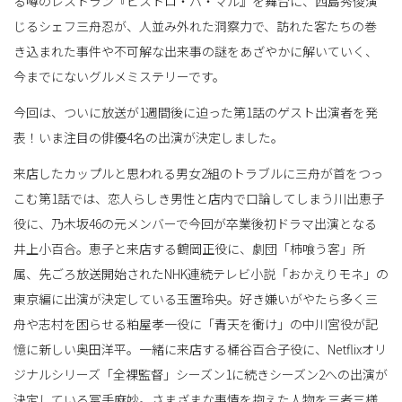
る噂のレストラン『ビストロ・パ・マル』を舞台に、西島秀俊演
じるシェフ三舟忍が、人並み外れた洞察力で、訪れた客たちの巻
き込まれた事件や不可解な出来事の謎をあざやかに解いていく、
替
今までにないグルメミステリーです。
今回は、ついに放送が1週間後に迫った第1話のゲスト出演者を発
え
表！いま注目の俳優4名の出演が決定しました。
来店したカップルと思われる男女2組のトラブルに三舟が首をつっ
こむ第1話では、恋人らしき男性と店内で口論してしまう川出恵子
役に、乃木坂46の元メンバーで今回が卒業後初ドラマ出演となる
井上小百合。恵子と来店する鶴岡正役に、劇団「柿喰う客」所
属、先ごろ放送開始されたNHK連続テレビ小説「おかえりモネ」の
東京編に出演が決定している玉置玲央。好き嫌いがやたら多く三
舟や志村を困らせる粕屋孝一役に「青天を衝け」の中川宮役が記
憶に新しい奥田洋平。一緒に来店する桶谷百合子役に、Netflixオリ
ジナルシリーズ「全裸監督」シーズン1に続きシーズン2への出演が
決定している冨手麻妙。さまざまな事情を抱えた人物を三者三様