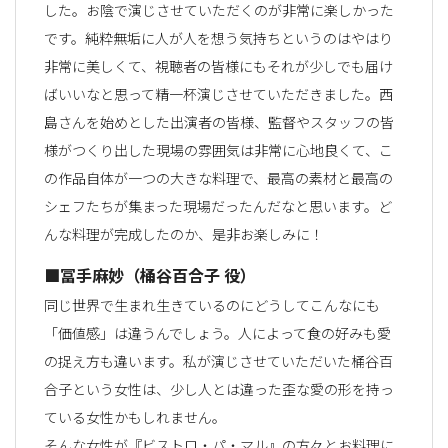
した。お陰で演じさせていただくのが非常に楽しかった
です。純粋無垢に人が人を想う気持ちというのはやはり
非常に美しくて、視聴者の皆様にもそれが少しでも届け
ばいいなと思って精一杯演じさせていただきました。西
島さんを始めとした出演者の皆様、監督やスタッフの皆
様がつくり出した現場の雰囲気は非常に心地良くて、こ
の作品自体が一つの大きな料理で、最高の素材と最高の
シェフたちが集まった現場だったんだなと思います。ど
んな料理が完成したのか、是非お楽しみに！
■冨手麻妙（桶谷百合子 役）
同じ世界で生まれ生きているのにどうしてこんなにも
「価値感」は違うんでしょう。人によって食の好みも愛
の捉え方も違います。私が演じさせていただいた桶谷百
合子という女性は、少し人とは違った歪な愛の形を持っ
ている女性かもしれません。
そんな女性が『ビストロ・パ・マル』の方々とお料理に