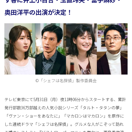
奥田洋平の出演が決定！
ョ
ン
を
©「シェフは名探偵」製作委員会
切
テレビ東京にて5月31日（月）夜11時06分からスタートする、累計
発行部数36万部越えの人気小説シリーズ「タルト・タタンの夢」
「ヴァン・ショーをあなたに」「マカロンはマカロン」を原作に
した連続ドラマ「シェフは名探偵」。グルメな人がこぞって訪れ
り