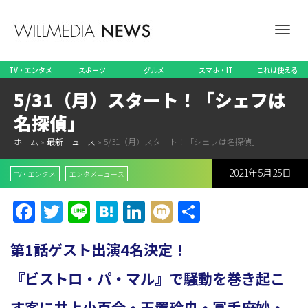
ナ
TV・エンタメ
スポーツ
グルメ
スマホ・IT
これは使える
5/31（月）スタート！「シェフは
ビ
名探偵」
ホーム
»
最新ニュース
»
5/31（月）スタート！「シェフは名探偵」
2021年5月25日
ゲ
TV・エンタメ
エンタメニュース
Facebook
Twitter
Line
Hatena
LinkedIn
Mixi
共
有
ー
第1話ゲスト出演4名決定！
『ビストロ・パ・マル』で騒動を巻き起こ
シ
す客に井上小百合・玉置玲央・冨手麻妙・