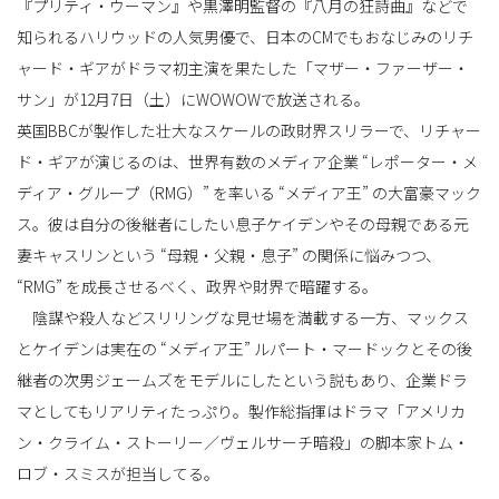
『プリティ・ウーマン』や黒澤明監督の『八月の狂詩曲』などで
知られるハリウッドの人気男優で、日本のCMでもおなじみのリチ
ャード・ギアがドラマ初主演を果たした「マザー・ファーザー・
替
サン」が12月7日（土）にWOWOWで放送される。
英国BBCが製作した壮大なスケールの政財界スリラーで、リチャー
ド・ギアが演じるのは、世界有数のメディア企業 “レポーター・メ
え
ディア・グループ（RMG）” を率いる “メディア王” の大富豪マック
ス。彼は自分の後継者にしたい息子ケイデンやその母親である元
妻キャスリンという “母親・父親・息子” の関係に悩みつつ、
“RMG” を成長させるべく、政界や財界で暗躍する。
陰謀や殺人などスリリングな見せ場を満載する一方、マックス
とケイデンは実在の “メディア王” ルパート・マードックとその後
継者の次男ジェームズをモデルにしたという説もあり、企業ドラ
マとしてもリアリティたっぷり。製作総指揮はドラマ「アメリカ
ン・クライム・ストーリー／ヴェルサーチ暗殺」の脚本家トム・
ロブ・スミスが担当してる。