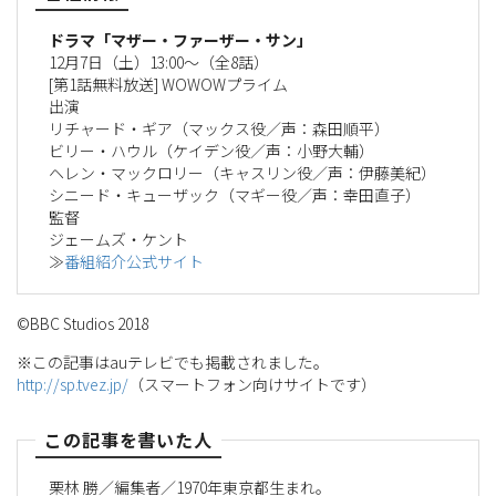
ドラマ「マザー・ファーザー・サン」
12月7日（土）13:00～（全8話）
[第1話無料放送] WOWOWプライム
出演
リチャード・ギア（マックス役／声：森田順平）
ビリー・ハウル（ケイデン役／声：小野大輔）
ヘレン・マックロリー（キャスリン役／声：伊藤美紀）
シニード・キューザック（マギー役／声：幸田直子）
監督
ジェームズ・ケント
≫
番組紹介公式サイト
©BBC Studios 2018
※この記事はauテレビでも掲載されました。
http://sp.tvez.jp/
（スマートフォン向けサイトです）
この記事を書いた人
栗林 勝／編集者／1970年東京都生まれ。