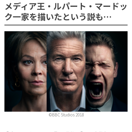
メディア王・ルパート・マードッ
ク一家を描いたという説も…
ョ
ン
を
切
©BBC Studios 2018
り