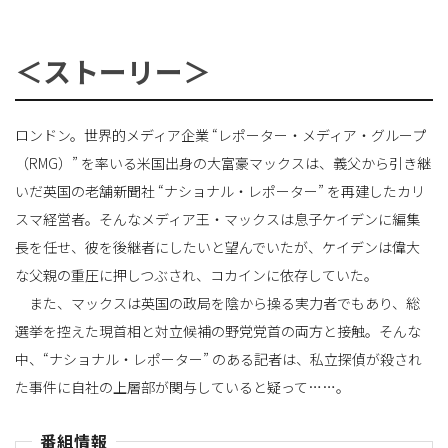
＜ストーリー＞
ロンドン。世界的メディア企業 “レポーター・メディア・グループ
（RMG）” を率いる米国出身の大富豪マックスは、義父から引き継
いだ英国の老舗新聞社 “ナショナル・レポーター” を再建したカリ
スマ経営者。そんなメディア王・マックスは息子ケイデンに編集
長を任せ、彼を後継者にしたいと望んでいたが、ケイデンは偉大
な父親の重圧に押しつぶされ、コカインに依存していた。
また、マックスは英国の政局を陰から操る実力者でもあり、総
選挙を控えた現首相と対立候補の野党党首の両方と接触。そんな
中、“ナショナル・レポーター” のある記者は、私立探偵が殺され
た事件に自社の上層部が関与していると疑って……。
番組情報