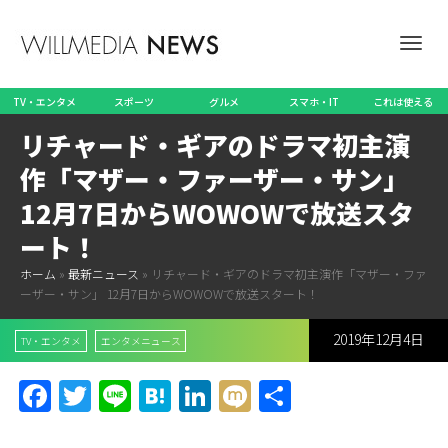
ナ
TV・エンタメ
スポーツ
グルメ
スマホ・IT
これは使える
リチャード・ギアのドラマ初主演
ビ
作「マザー・ファーザー・サン」
12月7日からWOWOWで放送スタ
ート！
ゲ
ホーム
»
最新ニュース
»
リチャード・ギアのドラマ初主演作「マザー・ファ
ーザー・サン」 12月7日からWOWOWで放送スタート！
2019年12月4日
ー
TV・エンタメ
エンタメニュース
Facebook
Twitter
Line
Hatena
LinkedIn
Mixi
共
有
シ