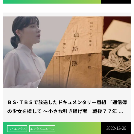
ＢＳ-ＴＢＳで放送したドキュメンタリー番組 『通信簿
の少女を探して ～小さな引き揚げ者 戦後７７年あな
たは今～』 令和４年度文化庁芸術祭 テレビ・ドキュメ
2022-12-26
ンタリー部門 優秀賞を受賞！
TV・エンタメ
エンタメニュース