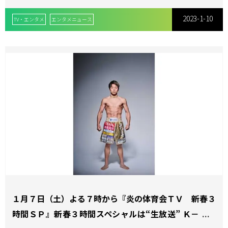
2023-1-10
TV・エンタメ
エンタメニュース
１月７日（土）よる７時から『炎の体育会ＴＶ 新春３
時間ＳＰ』新春３時間スペシャルは“生放送” Ｋ－１三