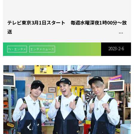
テレビ東京3月1日スタート 毎週水曜深夜1時00分～放
送
水ドラ25「とりあえずカンパイしませんか？」テレ東
2023-2-6
の新ライフスタイルドラマは「合コン」、同じ男に浮気
TV・エンタメ
エンタメニュース
された女性3人の成長物語