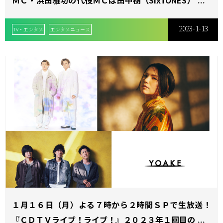
ＭＣ・浜田雅功の代役ＭＣは田中樹（SixTONES）と近
藤春菜（ハリセンボン）！
2023-1-13
TV・エンタメ
エンタメニュース
１月１６日（月）よる７時から２時間ＳＰで生放送！
『ＣＤＴＶライブ！ライブ！』２０２３年１回目の放送