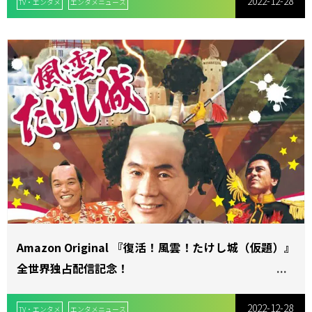
2022-12-28
TV・エンタメ
エンタメニュース
Amazon Original 『復活！風雲！たけし城（仮題）』
全世界独占配信記念！
『風雲！たけし城（昭和版）』ParaviとPrime Video
2022-12-28
で国内初配信決定！
TV・エンタメ
エンタメニュース