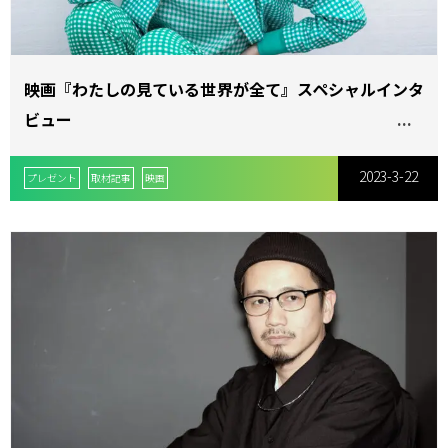
ョ
映画『わたしの見ている世界が全て』スペシャルインタ
ビュー
森田 想
ン
2023-3-22
プレゼント
取材記事
映画
を
切
り