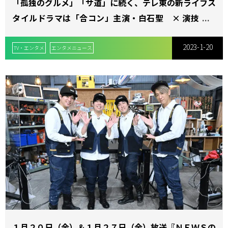
「孤独のグルメ」「サ道」に続く、テレ東の新ライフス
タイルドラマは「合コン」主演・白石聖 × 演技派女
優・朝倉あき × 元乃木坂46・北野日奈子”人生の青春
2023-1-20
を取り戻す”女性3人のハートフル・シチュエーション
TV・エンタメ
エンタメニュース
コメディ水ドラ25 「とりあえずカンパイしません
か？」 2023年３月１日〜放送！
１月２０日（金）＆１月２７日（金）放送『ＮＥＷＳの