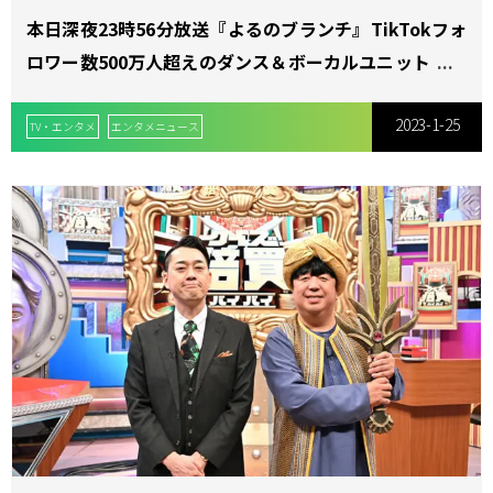
本日深夜23時56分放送『よるのブランチ』TikTokフォ
ロワー数500万人超えのダンス＆ボーカルユニットONE
N’ ONLYが全員揃って初登場！ 人気曲「Good Day」ス
2023-1-25
ペシャルコラボ！
TV・エンタメ
エンタメニュース