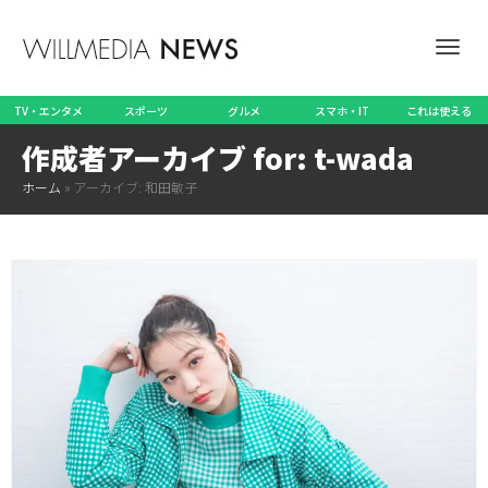
ナ
TV・エンタメ
スポーツ
グルメ
スマホ・IT
これは使える
作成者アーカイブ for: t-wada
ビ
ホーム
»
アーカイブ: 和田敏子
ゲ
ー
シ