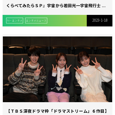
くらべてみたらＳＰ』宇宙から若田光一宇宙飛行士が出
演！
2023-1-18
TV・エンタメ
エンタメニュース
【ＴＢＳ深夜ドラマ枠「ドラマストリーム」６作目】