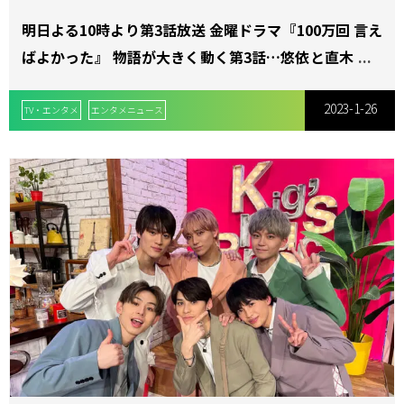
明日よる10時より第3話放送 金曜ドラマ『100万回 言え
ばよかった』 物語が大きく動く第3話…悠依と直木の里
親生活時代を知る今後のキーマン・尾崎莉桜役で香里奈
2023-1-26
の出演が決定!!
TV・エンタメ
エンタメニュース