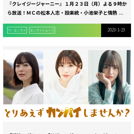
『クレイジージャーニー』１月２３日（月）よる９時か
ら放送！ＭＣの松本人志・設楽統・小池栄子と情熱的な
旅人たちがあなたの見たことがない、ディープな世界を
2023-1-23
お届け！
TV・エンタメ
エンタメニュース