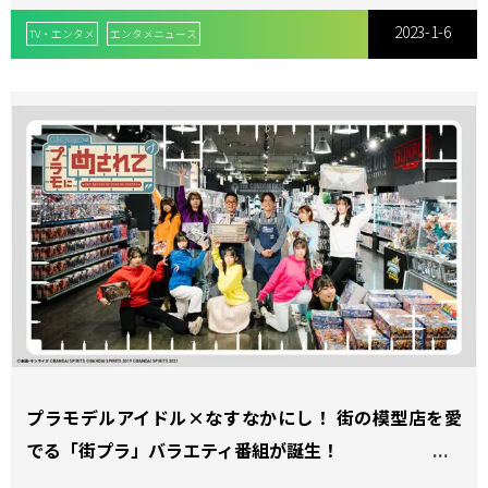
階級王者・武尊が最強格闘芸能人軍と予測不能の生対
2023-1-6
決！！
TV・エンタメ
エンタメニュース
プラモデルアイドル×なすなかにし！ 街の模型店を愛
でる「街プラ」バラエティ番組が誕生！